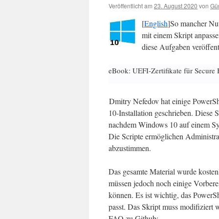
Veröffentlicht am
23. August 2020
von
Gün
[
English
]So mancher Nutz
mit einem Skript anpass
diese Aufgaben veröffent
eBook: UEFI-Zertifikate für Secure 
Dmitry Nefedov hat einige PowerS
10-Installation geschrieben. Diese 
nachdem Windows 10 auf einem Syste
Die Scripte ermöglichen Administra
abzustimmen.
Das gesamte Material wurde kosten
müssen jedoch noch einige Vorberei
können. Es ist wichtig, das PowerS
passt. Das Skript muss modifiziert
FAQ zu Github: