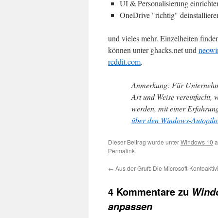
UI & Personalisierung einrichte
OneDrive "richtig" deinstalliere
und vieles mehr. Einzelheiten finde
können unter ghacks.net und
neowi
reddit.com
.
Anmerkung: Für Unternehm
Art und Weise vereinfacht, 
werden, mit einer Erfahrung
über den Windows-Autopilo
Dieser Beitrag wurde unter
Windows 10
a
Permalink
.
←
Aus der Gruft: Die Microsoft-Kontoaktivit
4 Kommentare zu
Windo
anpassen