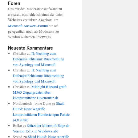
Foren
Um mir den Moderationsaufwand zu
ersparen, empfehle ich eines der unter
Websites
verlinkten Angebote. Im
Microsoft Answers-Forum
bin ich
gelegentlich noch als Moderator zu
Windows-Themen unterwegs.
Neueste Kommentare
Christian
zu
II: Nachtrag zum
Defender-Fehlalarm: Rückmeldung
von Synology und Microsoft
Christian
zu
II: Nachtrag zum
Defender-Fehlalarm: Rückmeldung
von Synology und Microsoft
Christian
zu
Midnight Blizzard greift
M365-Zugangsdaten über
kompromittierte Hotelrouter ab
Norddeutsch - ohne Dune
zu
Shaid
Hulud: Neue Angriffe
kompromittieren Hunderte npm-Pakete
(4.8.2026)
Bolko
zu
Stürzt der Microsoft Edge ab
Version 151.x in Windows ab?
SvenS
zu
Shaid Hulud: Neue Angriffe