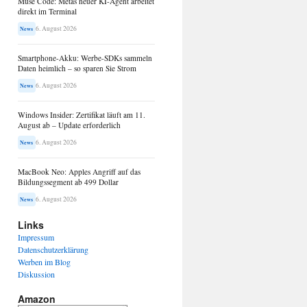
Muse Code: Metas neuer KI-Agent arbeitet
direkt im Terminal
6. August 2026
News
Smartphone-Akku: Werbe-SDKs sammeln
Daten heimlich – so sparen Sie Strom
6. August 2026
News
Windows Insider: Zertifikat läuft am 11.
August ab – Update erforderlich
6. August 2026
News
MacBook Neo: Apples Angriff auf das
Bildungssegment ab 499 Dollar
6. August 2026
News
Links
Impressum
Datenschutzerklärung
Werben im Blog
Diskussion
Amazon