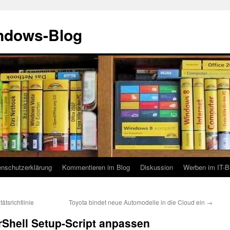
indows-Blog
enschutzerklärung
Kommentieren im Blog
Diskussion
Werben im IT-B
ätsrichtlinie
Toyota bindet neue Automodelle in die Cloud ein
→
Shell Setup-Script anpassen