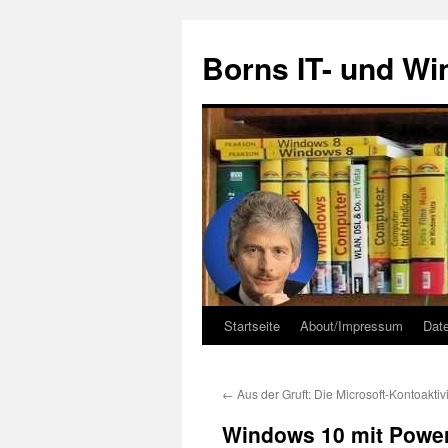
Zum
Inhalt
Borns IT- und W
springen
Startseite
About/Impressum
Dat
←
Aus der Gruft: Die Microsoft-Kontoaktivit
Windows 10 mit Power