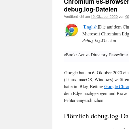
Chromium 68-Browser 
debug.log-Dateien
Veröffentlicht am
19. Oktober 2020
von
Gü
[
English
]Die auf dem C
Microsoft Chromium Edge,
debug.log
-Dateien.
eBook: Active Directory-Passwörter
Google hat am 6. Oktober 2020 ei
(Linux, macOS, Windows) veröffentl
hatte im Blog-Beitrag
Google Chrom
dem Edge nachgezogen und Brave mi
Fehler eingeschlichen.
Plötzlich debug.log-Da