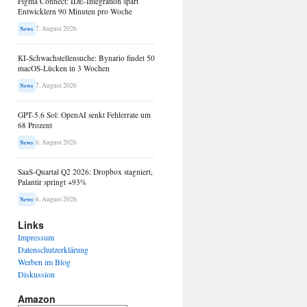
Figma Connect: IDE-Integration spart
Entwicklern 90 Minuten pro Woche
7. August 2026
News
KI-Schwachstellensuche: Bynario findet 50
macOS-Lücken in 3 Wochen
7. August 2026
News
GPT-5.6 Sol: OpenAI senkt Fehlerrate um
68 Prozent
6. August 2026
News
SaaS-Quartal Q2 2026: Dropbox stagniert,
Palantir springt +93%
6. August 2026
News
Links
Impressum
Datenschutzerklärung
Werben im Blog
Diskussion
Amazon