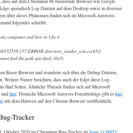
st, dass auf dem Chromium 86 basierende Browser wie Google
dge sporadisch Log-Dateien auf dem Desktop sowie in diversen
en über dieses Phänomen finden sich im Microsoft-Answers-
emand folgendes schreibt.
 my computer and how to I fix it
[1010/132558.157:ERROR:directory_reader_win.cc(43)]
nnot find the path specified. (0x3)
den Brave-Browser und wunderte sich über die Debug-Dateien,
. Weitere Nutzer berichten, dass auch der Edge diese Log-
its fünf Seiten. Ähnliche Threads finden sich auf Microsoft
und
hier
. Deutsche Microsoft Answers-Forenbeiträge gibt es
hier
ag
mit dem Hinweis auf den Chrome-Browser veröffentlicht.
Bug-Tracker
15. Oktober 2020 im Chromium Bug-Tracker als
Issue 1138853: