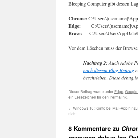
Bleeping Computer gibt dessen Lag
Chrome:
C:\Users\[username]\Ap
Edge:
C:\Users\[username]\A
Brave:
C:\Users\User\AppData\
Vor dem Löschen muss der Browser a
Nachtrag 2:
Auch Adobe Ph
nach diesem Blog-Beitrag
e
beschrieben. Diese debug.lo
Dieser Beitrag wurde unter
Edge
,
Google
ein Lesezeichen für den
Permalink
.
←
Windows 10: Konto bei Mail-App hinzuf
nicht
8 Kommentare zu
Chrom
erzeugen debug.log-Dat