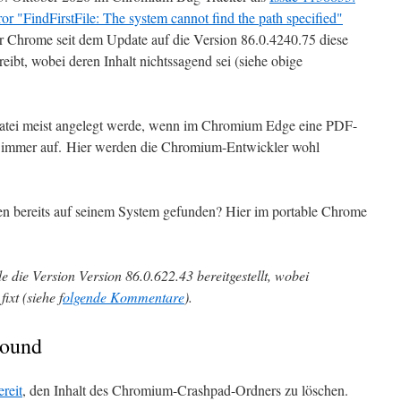
or "FindFirstFile: The system cannot find the path specified"
der Chrome seit dem Update auf die Version 86.0.4240.75 diese
ibt, wobei deren Inhalt nichtssagend sei (siehe obige
g-Datei meist angelegt werde, wenn im Chromium Edge eine PDF-
cht immer auf. Hier werden die Chromium-Entwickler wohl
en bereits auf seinem System gefunden? Hier im portable Chrome
.
die Version Version 86.0.622.43 bereitgestellt, wobei
ixt (siehe f
olgende Kommentare
).
round
reit
, den Inhalt des Chromium-Crashpad-Ordners zu löschen.