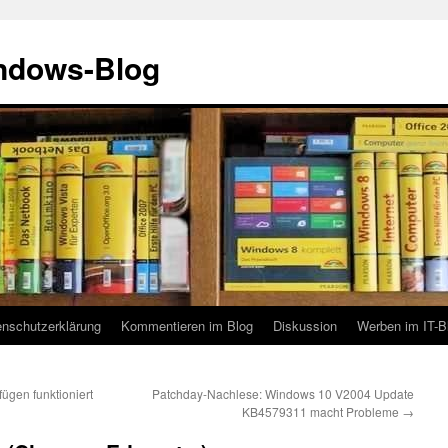
indows-Blog
enschutzerklärung
Kommentieren im Blog
Diskussion
Werben im IT-B
ügen funktioniert
Patchday-Nachlese: Windows 10 V2004 Update
KB4579311 macht Probleme
→