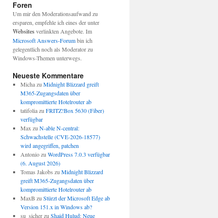
Foren
Um mir den Moderationsaufwand zu
ersparen, empfehle ich eines der unter
Websites
verlinkten Angebote. Im
Microsoft Answers-Forum
bin ich
gelegentlich noch als Moderator zu
Windows-Themen unterwegs.
Neueste Kommentare
Micha
zu
Midnight Blizzard greift
M365-Zugangsdaten über
kompromittierte Hotelrouter ab
tatifolia
zu
FRITZ!Box 5630 (Fiber)
verfügbar
Max
zu
N-able N-central:
Schwachstelle (CVE-2026-18577)
wird angegriffen, patchen
Antonio
zu
WordPress 7.0.3 verfügbar
(6. August 2026)
Tomas Jakobs
zu
Midnight Blizzard
greift M365-Zugangsdaten über
kompromittierte Hotelrouter ab
MaxB
zu
Stürzt der Microsoft Edge ab
Version 151.x in Windows ab?
su_sicher
zu
Shaid Hulud: Neue