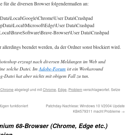
e für die diversen Browser folgendermaßen an:
pData\Local\Google\Chrome\User Data\Crashpad
ppData\Local\Microsoft\Edge\User Data\Crashpad
Local\BraveSoftware\Brave-Browser\User Data\Crashpad
llerdings beendet werden, da der Ordner sonst blockiert wird.
otoshop erzeugt nach diversen Meldungen im Web und
ine solche Datei. Im
Adobe-Forum
ist ein Workaround
g-Datei hat aber nichts mit obigem Fall zu tun.
 Chrome
abgelegt und mit
Chrome
,
Edge
,
Problem
verschlagwortet. Setze
ügen funktioniert
Patchday-Nachlese: Windows 10 V2004 Update
KB4579311 macht Probleme
→
ium 68-Browser (Chrome, Edge etc.)
eien