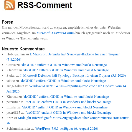
Foren
Um mir den Moderationsaufwand zu ersparen, empfehle ich eines der unter
Websites
verlinkten Angebote. Im
Microsoft Answers-Forum
bin ich gelegentlich noch als Moderator
zu Windows-Themen unterwegs.
Neueste Kommentare
Hobbyadmin
zu
I: Microsoft Defender hält Synology-Backups für einen Trojaner
(3.8.2026)
Carola
zu
"deGDID" entfernt GDID in Windows und blockt Neuanlage
Klartext
zu
"deGDID" entfernt GDID in Windows und blockt Neuanlage
Stefan
zu
I: Microsoft Defender hält Synology-Backups für einen Trojaner (3.8.2026)
taldoc
zu
"deGDID" entfernt GDID in Windows und blockt Neuanlage
Jung-Admin
zu
Windows-Clients: WSUS-Reporting-Probleme nach Updates vom 14.
Juli 2026
Klartext
zu
"deGDID" entfernt GDID in Windows und blockt Neuanlage
peter0815
zu
"deGDID" entfernt GDID in Windows und blockt Neuanlage
Luzifer
zu
"deGDID" entfernt GDID in Windows und blockt Neuanlage
peter0815
zu
"deGDID" entfernt GDID in Windows und blockt Neuanlage
Fritz
zu
Midnight Blizzard greift M365-Zugangsdaten über kompromittierte Hotelrouter
ab
Schlammhamster
zu
WordPress 7.0.3 verfügbar (6. August 2026)