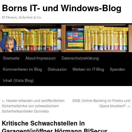
Zum
Borns IT- und Windows-Blog
Inhalt
springen
IT-Themen, Sicherheit & Co.
Startseite
About/Impressum
Datenschutzerklärung
Kommentieren im Blog
Diskussion
Werben im IT-Blog
Spenden
Inhalt (Vista Blog)
←
Hacker erbeuten und veröffentlichen
DKB: Online-Banking im Firefox und
Sicherheitsinfos von schwedischem
Opera blockiert?
→
Sicherheitsanbieter Gunnebo
Kritische Schwachstellen in
Garagentüröffner Hörmann BiSecur