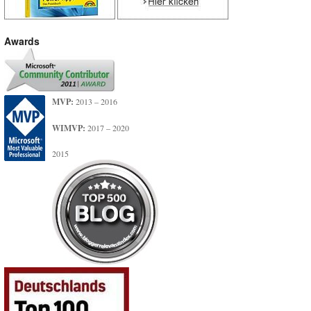
Awards
MVP:
2013 – 2016
WIMVP:
2017 – 2020
2015