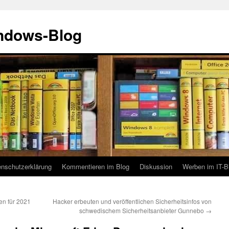
indows-Blog
enschutzerklärung
Kommentieren im Blog
Diskussion
Werben im IT-B
en für 2021
Hacker erbeuten und veröffentlichen Sicherheitsinfos von
schwedischem Sicherheitsanbieter Gunnebo
→