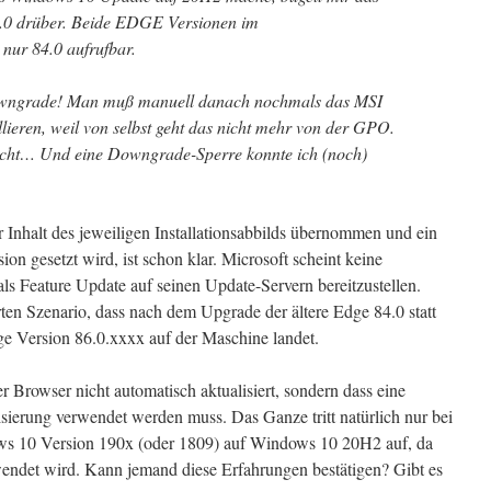
4.0 drüber. Beide EDGE Versionen im
nur 84.0 aufrufbar.
owngrade! Man muß manuell danach nochmals das MSI
llieren, weil von selbst geht das nicht mehr von der GPO.
icht… Und eine Downgrade-Sperre konnte ich (noch)
 Inhalt des jeweiligen Installationsabbilds übernommen und ein
sion gesetzt wird, ist schon klar. Microsoft scheint keine
 als Feature Update auf seinen Update-Servern bereitzustellen.
n Szenario, dass nach dem Upgrade der ältere Edge 84.0 statt
ge Version 86.0.xxxx auf der Maschine landet.
der Browser nicht automatisch aktualisiert, sondern dass eine
isierung verwendet werden muss. Das Ganze tritt natürlich nur bei
s 10 Version 190x (oder 1809) auf Windows 10 20H2 auf, da
rwendet wird. Kann jemand diese Erfahrungen bestätigen? Gibt es