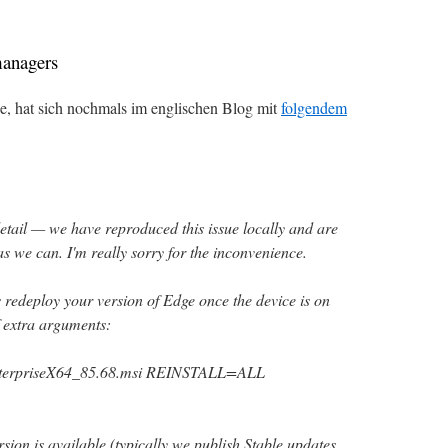
managers
, hat sich nochmals im englischen Blog mit
folgendem
detail — we have reproduced this issue locally and are
as we can. I'm really sorry for the inconvenience.
 redeploy your version of Edge once the device is on
 extra arguments:
EnterpriseX64_85.68.msi REINSTALL=ALL
rsion is available (typically we publish Stable updates