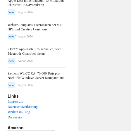
Apple-Deal mit Broadcom: 15 Milliarden
Chips für USA-Produktion
7. August 2026
News
Website-Templates: Lizenzfallen bei MIT,
GPL und Creative Commons
7. August 2026
News
iOS 27: App-Starts 30% schneller, doch
Bluetooth-Chaos bei vielen
7. August 2026
News
Siemens WinCC OA: 70.000 Tests pro
Nacht für Windows-Server-Kompatibilität
7. August 2026
News
Links
Impressum
Datenschutzerklärung
Werben im Blog
Diskussion
Amazon