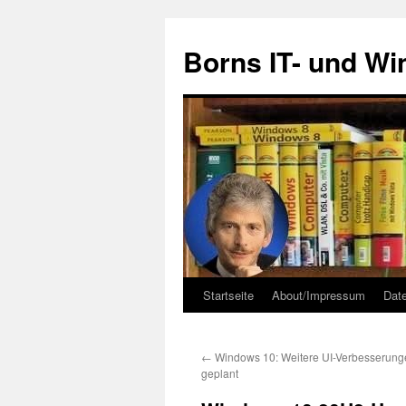
Zum
Inhalt
Borns IT- und W
springen
Startseite
About/Impressum
Dat
←
Windows 10: Weitere UI-Verbesserung
geplant