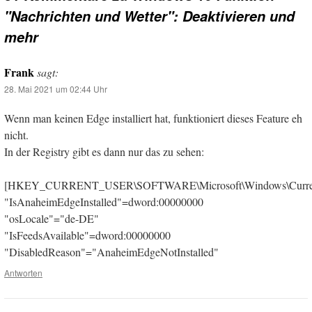
"Nachrichten und Wetter": Deaktivieren und
mehr
Frank
sagt:
28. Mai 2021 um 02:44 Uhr
Wenn man keinen Edge installiert hat, funktioniert dieses Feature eh
nicht.
In der Registry gibt es dann nur das zu sehen:
[HKEY_CURRENT_USER\SOFTWARE\Microsoft\Windows\Current
"IsAnaheimEdgeInstalled"=dword:00000000
"osLocale"="de-DE"
"IsFeedsAvailable"=dword:00000000
"DisabledReason"="AnaheimEdgeNotInstalled"
Antworten