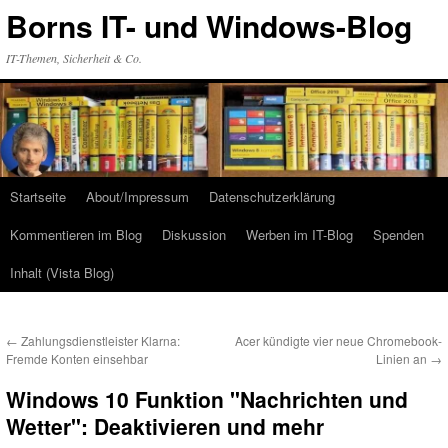
Zum
Borns IT- und Windows-Blog
Inhalt
springen
IT-Themen, Sicherheit & Co.
Startseite
About/Impressum
Datenschutzerklärung
Kommentieren im Blog
Diskussion
Werben im IT-Blog
Spenden
Inhalt (Vista Blog)
←
Zahlungsdienstleister Klarna:
Acer kündigte vier neue Chromebook-
Fremde Konten einsehbar
Linien an
→
Windows 10 Funktion "Nachrichten und
Wetter": Deaktivieren und mehr