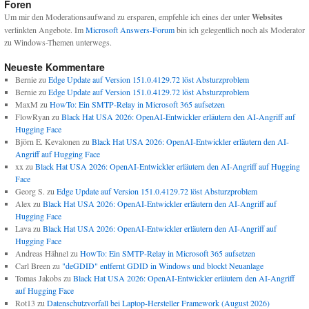
Foren
Um mir den Moderationsaufwand zu ersparen, empfehle ich eines der unter
Websites
verlinkten Angebote. Im
Microsoft Answers-Forum
bin ich gelegentlich noch als Moderator
zu Windows-Themen unterwegs.
Neueste Kommentare
Bernie
zu
Edge Update auf Version 151.0.4129.72 löst Absturzproblem
Bernie
zu
Edge Update auf Version 151.0.4129.72 löst Absturzproblem
MaxM
zu
HowTo: Ein SMTP-Relay in Microsoft 365 aufsetzen
FlowRyan
zu
Black Hat USA 2026: OpenAI-Entwickler erläutern den AI-Angriff auf
Hugging Face
Björn E. Kevalonen
zu
Black Hat USA 2026: OpenAI-Entwickler erläutern den AI-
Angriff auf Hugging Face
xx
zu
Black Hat USA 2026: OpenAI-Entwickler erläutern den AI-Angriff auf Hugging
Face
Georg S.
zu
Edge Update auf Version 151.0.4129.72 löst Absturzproblem
Alex
zu
Black Hat USA 2026: OpenAI-Entwickler erläutern den AI-Angriff auf
Hugging Face
Lava
zu
Black Hat USA 2026: OpenAI-Entwickler erläutern den AI-Angriff auf
Hugging Face
Andreas Hähnel
zu
HowTo: Ein SMTP-Relay in Microsoft 365 aufsetzen
Carl Breen
zu
"deGDID" entfernt GDID in Windows und blockt Neuanlage
Tomas Jakobs
zu
Black Hat USA 2026: OpenAI-Entwickler erläutern den AI-Angriff
auf Hugging Face
Rot13
zu
Datenschutzvorfall bei Laptop-Hersteller Framework (August 2026)