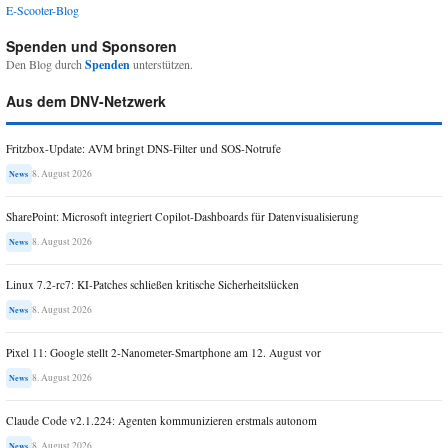
E-Scooter-Blog
Spenden und Sponsoren
Den Blog durch
Spenden
unterstützen.
Aus dem DNV-Netzwerk
Fritzbox-Update: AVM bringt DNS-Filter und SOS-Notrufe
8. August 2026
News
SharePoint: Microsoft integriert Copilot-Dashboards für Datenvisualisierung
8. August 2026
News
Linux 7.2-rc7: KI-Patches schließen kritische Sicherheitslücken
8. August 2026
News
Pixel 11: Google stellt 2-Nanometer-Smartphone am 12. August vor
8. August 2026
News
Claude Code v2.1.224: Agenten kommunizieren erstmals autonom
8. August 2026
News