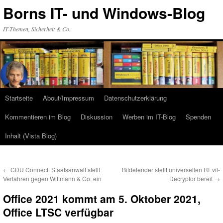
Zum
Borns IT- und Windows-Blog
Inhalt
springen
IT-Themen, Sicherheit & Co.
Startseite
About/Impressum
Datenschutzerklärung
Kommentieren im Blog
Diskussion
Werben im IT-Blog
Spenden
Inhalt (Vista Blog)
←
CDU Connect: Staatsanwalt stellt
Bitdefender stellt universellen REvil-
Verfahren gegen Wittmann & Co. ein
Decryptor bereit
→
Office 2021 kommt am 5. Oktober 2021,
Office LTSC verfügbar