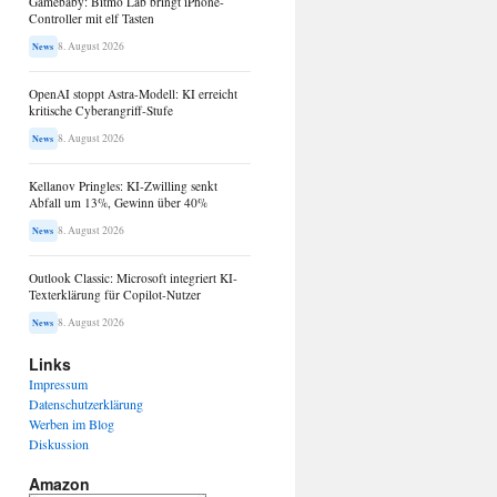
Gamebaby: Bitmo Lab bringt iPhone-
Controller mit elf Tasten
8. August 2026
News
OpenAI stoppt Astra-Modell: KI erreicht
kritische Cyberangriff-Stufe
8. August 2026
News
Kellanov Pringles: KI-Zwilling senkt
Abfall um 13%, Gewinn über 40%
8. August 2026
News
Outlook Classic: Microsoft integriert KI-
Texterklärung für Copilot-Nutzer
8. August 2026
News
Links
Impressum
Datenschutzerklärung
Werben im Blog
Diskussion
Amazon