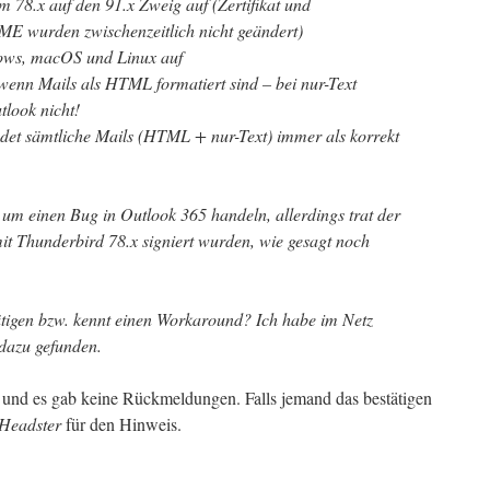
vom 78.x auf den 91.x Zweig auf (Zertifikat und
IME wurden zwischenzeitlich nicht geändert)
dows, macOS und Linux auf
, wenn Mails als HTML formatiert sind – bei nur-Text
look nicht!
ndet sämtliche Mails (HTML + nur-Text) immer als korrekt
 um einen Bug in Outlook 365 handeln, allerdings trat der
mit Thunderbird 78.x signiert wurden, wie gesagt noch
ätigen bzw. kennt einen Workaround? Ich habe im Netz
dazu gefunden.
 und es gab keine Rückmeldungen. Falls jemand das bestätigen
Headster
für den Hinweis.