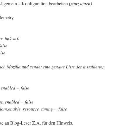
Allgemein – Konfiguration bearbeiten
(ganz unten)
lemetry
r_link = 0
false
alse
ich Mozilla und sendet eine genaue Liste der installierten
.enabled = false
on.enabled = false
 dom.enable_resource_timing = false
anke an Blog-Leser Z.A. für den Hinweis.