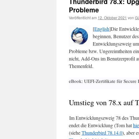
Thunderbird 78.x: Up
Probleme
Veröffentlicht am
12. Oktober 2021
von
Gü
[
English
]Die Entwickle
beginnen, Benutzer des
Entwicklungszweig umzu
Probleme bzw. Ungereimtheiten eins
nicht, Add-Ons im Benutzerprofil au
Themenfeld.
eBook: UEFI-Zertifikate für Secure 
Umstieg von 78.x auf T
Im Entwicklungszweig 78 des Thund
endet die Entwicklung (Tom hat
hie
(siehe
Thunderbird 78.14.0
), aber 