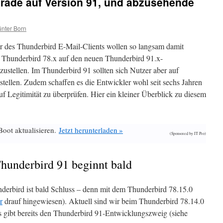
grade auf Version 91, und abzusehende
nter Born
r des Thunderbird E-Mail-Clients wollen so langsam damit
 Thunderbird 78.x auf den neuen Thunderbird 91.x-
stellen. Im Thunderbird 91 sollten sich Nutzer aber auf
tellen. Zudem schaffen es die Entwickler wohl seit sechs Jahren
f Legitimität zu überprüfen. Hier ein kleiner Überblick zu diesem
Boot aktualisieren.
Jetzt herunterladen »
(Sponsored by IT Pro)
hunderbird 91 beginnt bald
erbird ist bald Schluss – denn mit dem Thunderbird 78.15.0
r
drauf hingewiesen). Aktuell sind wir beim Thunderbird 78.14.0
es gibt bereits den Thunderbird 91-Entwicklungszweig (siehe