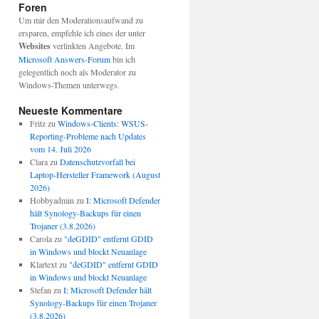
Foren
Um mir den Moderationsaufwand zu
ersparen, empfehle ich eines der unter
Websites
verlinkten Angebote. Im
Microsoft Answers-Forum
bin ich
gelegentlich noch als Moderator zu
Windows-Themen unterwegs.
Neueste Kommentare
Fritz
zu
Windows-Clients: WSUS-
Reporting-Probleme nach Updates
vom 14. Juli 2026
Clara
zu
Datenschutzvorfall bei
Laptop-Hersteller Framework (August
2026)
Hobbyadmin
zu
I: Microsoft Defender
hält Synology-Backups für einen
Trojaner (3.8.2026)
Carola
zu
"deGDID" entfernt GDID
in Windows und blockt Neuanlage
Klartext
zu
"deGDID" entfernt GDID
in Windows und blockt Neuanlage
Stefan
zu
I: Microsoft Defender hält
Synology-Backups für einen Trojaner
(3.8.2026)