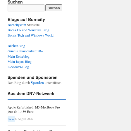
Suchen
Blogs auf Borncity
Borncity.com
Startseite
Borns IT- und Windows Blog
Born's Tech and Windows World
Bücher-Blog
Günnis Seniorentreff 50+
Mein Reiseblog
Mein Japan-Blog
E-Scooter-Blog
Spenden und Sponsoren
Den Blog durch
Spenden
unterstützen.
Aus dem DNV-Netzwerk
Apple Refurbished: M5-MacBook Pro
jetzt ab 1.439 Euro
8. August 2026
News