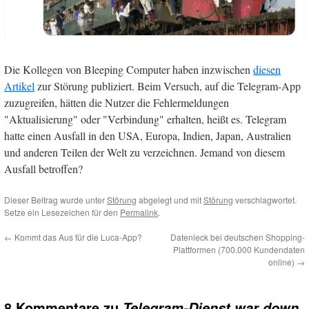
Die Kollegen von Bleeping Computer haben inzwischen
diesen
Artikel
zur Störung publiziert. Beim Versuch, auf die Telegram-App
zuzugreifen, hätten die Nutzer die Fehlermeldungen
"Aktualisierung" oder "Verbindung" erhalten, heißt es. Telegram
hatte einen Ausfall in den USA, Europa, Indien, Japan, Australien
und anderen Teilen der Welt zu verzeichnen. Jemand von diesem
Ausfall betroffen?
Dieser Beitrag wurde unter
Störung
abgelegt und mit
Störung
verschlagwortet.
Setze ein Lesezeichen für den
Permalink
.
←
Kommt das Aus für die Luca-App?
Datenleck bei deutschen Shopping-
Plattformen (700.000 Kundendaten
online)
→
8 Kommentare zu
Telegram-Dienst war down