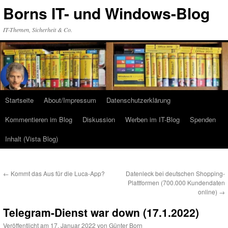
Zum
Borns IT- und Windows-Blog
Inhalt
springen
IT-Themen, Sicherheit & Co.
Startseite
About/Impressum
Datenschutzerklärung
Kommentieren im Blog
Diskussion
Werben im IT-Blog
Spenden
Inhalt (Vista Blog)
←
Kommt das Aus für die Luca-App?
Datenleck bei deutschen Shopping-
Plattformen (700.000 Kundendaten
online)
→
Telegram-Dienst war down (17.1.2022)
Veröffentlicht am
17. Januar 2022
von
Günter Born