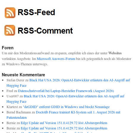
Foren
Um mir den Moderationsaufwand zu ersparen, empfehle ich eines der unter
Websites
verlinkten Angebote. Im
Microsoft Answers-Forum
bin ich gelegentlich noch als Moderator
zu Windows-Themen unterwegs.
Neueste Kommentare
Stefan Derer
zu
Black Hat USA 2026: OpenAI-Entwickler erläutern den AI-Angriff auf
Hugging Face
Fred
zu
Datenschutzvorfall bei Laptop-Hersteller Framework (August 2026)
User007
zu
Black Hat USA 2026: OpenAI-Entwickler erläutern den AI-Angriff auf
Hugging Face
Klartext
zu
"deGDID" entfernt GDID in Windows und blockt Neuanlage
Bernd Bachmann
zu
Doctolib France trainiert KI-System seit 1. August 2026 mit
Patientendaten
Bernie
zu
Edge Update auf Version 151.0.4129.72 löst Absturzproblem
Bernie
zu
Edge Update auf Version 151.0.4129.72 löst Absturzproblem