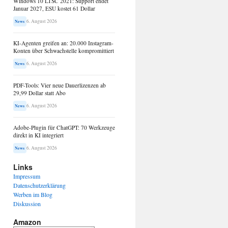
Windows 10 LTSC 2021: Support endet
Januar 2027, ESU kostet 61 Dollar
6. August 2026
News
KI-Agenten greifen an: 20.000 Instagram-
Konten über Schwachstelle kompromittiert
6. August 2026
News
PDF-Tools: Vier neue Dauerlizenzen ab
29,99 Dollar statt Abo
6. August 2026
News
Adobe-Plugin für ChatGPT: 70 Werkzeuge
direkt in KI integriert
6. August 2026
News
Links
Impressum
Datenschutzerklärung
Werben im Blog
Diskussion
Amazon