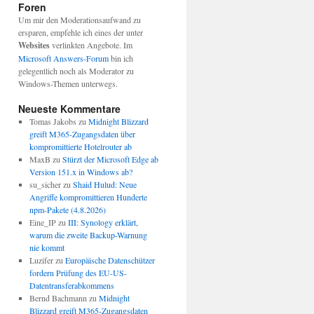
Foren
Um mir den Moderationsaufwand zu
ersparen, empfehle ich eines der unter
Websites
verlinkten Angebote. Im
Microsoft Answers-Forum
bin ich
gelegentlich noch als Moderator zu
Windows-Themen unterwegs.
Neueste Kommentare
Tomas Jakobs
zu
Midnight Blizzard
greift M365-Zugangsdaten über
kompromittierte Hotelrouter ab
MaxB
zu
Stürzt der Microsoft Edge ab
Version 151.x in Windows ab?
su_sicher
zu
Shaid Hulud: Neue
Angriffe kompromittieren Hunderte
npm-Pakete (4.8.2026)
Eine_IP
zu
III: Synology erklärt,
warum die zweite Backup-Warnung
nie kommt
Luzifer
zu
Europäische Datenschützer
fordern Prüfung des EU-US-
Datentransferabkommens
Bernd Bachmann
zu
Midnight
Blizzard greift M365-Zugangsdaten