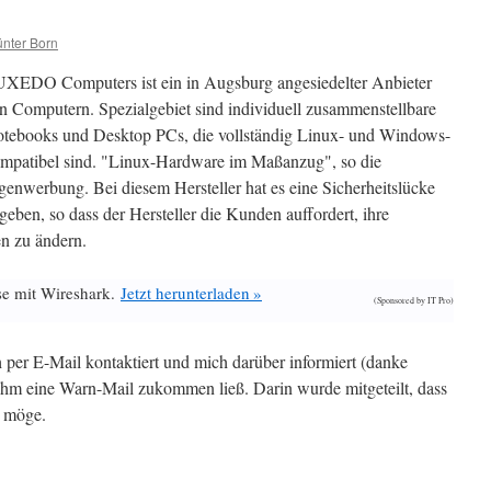
nter Born
XEDO Computers ist ein in Augsburg angesiedelter Anbieter
n Computern. Spezialgebiet sind individuell zusammenstellbare
tebooks und Desktop PCs, die vollständig Linux- und Windows-
mpatibel sind. "Linux-Hardware im Maßanzug", so die
genwerbung. Bei diesem Hersteller hat es eine Sicherheitslücke
geben, so dass der Hersteller die Kunden auffordert, ihre
n zu ändern.
se mit Wireshark.
Jetzt herunterladen »
(Sponsored by IT Pro)
 per E-Mail kontaktiert und mich darüber informiert (danke
m eine Warn-Mail zukommen ließ. Darin wurde mitgeteilt, dass
n möge.