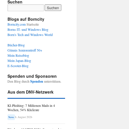
Suchen
Blogs auf Borncity
Borncity.com
Startseite
Borns IT- und Windows Blog
Born's Tech and Windows World
Bücher-Blog
Günnis Seniorentreff 50+
Mein Reiseblog
Mein Japan-Blog
E-Scooter-Blog
Spenden und Sponsoren
Den Blog durch
Spenden
unterstützen.
Aus dem DNV-Netzwerk
KI-Phishing: 7 Millionen Mails in 4
Wochen, 54% Klickrate
6. August 2026
News