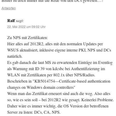
Bisher ist doch immer nur die Rede von den DCs gewesen…?
Antworten
Ralf
sagt:
22. Mai 2022 um 09:02 Uhr
Zu NPS mit Zertifikaten:
Hier alles auf 2012R2, alles mit den normalen Updates per
WSUS aktualisiert, inklusive eigene interne PKI, NPS und DCs
natürlich.
Es gab danach die laut MS zu erwartenden Einträge im Eventlog
als Warnung mit ID 39 von kdcsbc bei Authentifizierung im
WLAN mit Zertifikaten per 802.1x über NPS/Radius.
Beschrieben in "KB5014754—Certificate-based authentication
changes on Windows domain controllers"
Wenn man das Zertifikat erneuert sind auch die weg. Also alles
so, wie es sein soll – bei 2012R2 wie gesagt. Keinerlei Probleme.
Daher wäre es immer wichtig, die OS Version der betroffenen
Server zu listen: DCs, CA, NPS.