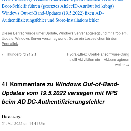
Boot-Schleife führen (gesetztes AltSecID-Attribut bei krbtgt)
Windows Out-of-Band-Updates (19.5.2022) fixen AD-
Authentifizierungsfehler und Store-Installationsfehler
Dieser Beitrag wurde unter
Update
,
Windows Server
abgelegt und mit
Problem
,
Update
,
Windows Server
verschlagwortet. Setze ein Lesezeichen für den
Permalink
.
←
Thunderbird 91.9.1
Hydra-Effekt: Conti-Ransomware-Gang
stellt Aktivitäten ein – Akteure agieren
weiter
→
41 Kommentare zu
Windows Out-of-Band-
Updates vom 19.5.2022 versagen mit NPS
beim AD DC-Authentifizierungsfehler
Dave
sagt:
21. Mai 2022 um 14:41 Uhr