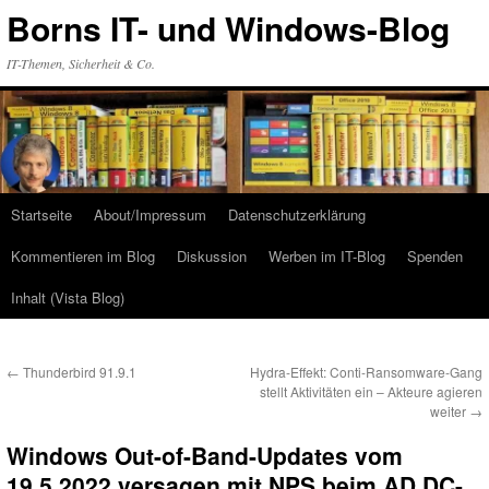
Zum
Borns IT- und Windows-Blog
Inhalt
springen
IT-Themen, Sicherheit & Co.
Startseite
About/Impressum
Datenschutzerklärung
Kommentieren im Blog
Diskussion
Werben im IT-Blog
Spenden
Inhalt (Vista Blog)
←
Thunderbird 91.9.1
Hydra-Effekt: Conti-Ransomware-Gang
stellt Aktivitäten ein – Akteure agieren
weiter
→
Windows Out-of-Band-Updates vom
19.5.2022 versagen mit NPS beim AD DC-