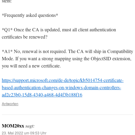
steht:
*Frequently asked questions*
*Q1* Once the CA is updated, must all client authentication
certificates be renewed?
*A1* No, renewal is not required. The CA will ship in Compatibility
Mode. If you want a strong mapping using the ObjectSID extension,
you will need a new certificate.
https://support.microsoft.com/de-de/topic/kb5014754-certificate-
based-authentication-changes-on-windows-domain-controllers-
ad2c23b0-15d8-4340-a468-4d4f3b188f16
Antworten
MOM20xx
sagt:
23. Mai 2022 um 09:53 Uhr