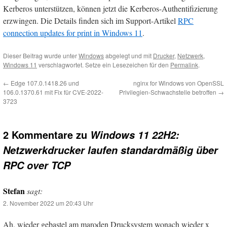
Kerberos unterstützen, können jetzt die Kerberos-Authentifizierung
erzwingen. Die Details finden sich im Support-Artikel
RPC
connection updates for print in Windows 11
.
Dieser Beitrag wurde unter
Windows
abgelegt und mit
Drucker
,
Netzwerk
,
Windows 11
verschlagwortet. Setze ein Lesezeichen für den
Permalink
.
←
Edge 107.0.1418.26 und
nginx for Windows von OpenSSL
106.0.1370.61 mit Fix für CVE-2022-
Privilegien-Schwachstelle betroffen
→
3723
2 Kommentare zu
Windows 11 22H2:
Netzwerkdrucker laufen standardmäßig über
RPC over TCP
Stefan
sagt:
2. November 2022 um 20:43 Uhr
Ah, wieder gebastel am maroden Drucksystem wonach wieder x