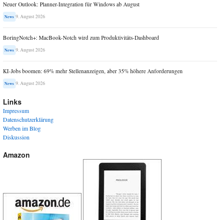
Neuer Outlook: Planner-Integration für Windows ab August
9. August 2026
News
BoringNotch+: MacBook-Notch wird zum Produktivitäts-Dashboard
9. August 2026
News
KI-Jobs boomen: 69% mehr Stellenanzeigen, aber 35% höhere Anforderungen
9. August 2026
News
Links
Impressum
Datenschutzerklärung
Werben im Blog
Diskussion
Amazon