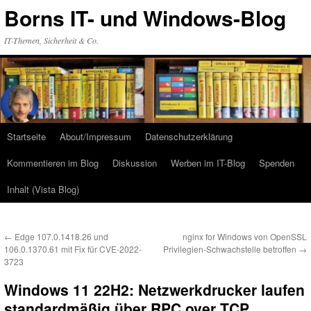
Zum
Borns IT- und Windows-Blog
Inhalt
springen
IT-Themen, Sicherheit & Co.
Startseite
About/Impressum
Datenschutzerklärung
Kommentieren im Blog
Diskussion
Werben im IT-Blog
Spenden
Inhalt (Vista Blog)
←
Edge 107.0.1418.26 und
nginx for Windows von OpenSSL
106.0.1370.61 mit Fix für CVE-2022-
Privilegien-Schwachstelle betroffen
→
3723
Windows 11 22H2: Netzwerkdrucker laufen
standardmäßig über RPC over TCP