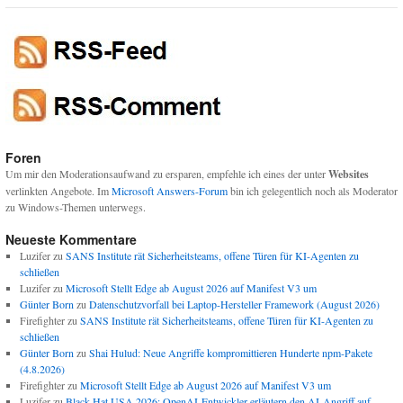
Foren
Um mir den Moderationsaufwand zu ersparen, empfehle ich eines der unter
Websites
verlinkten Angebote. Im
Microsoft Answers-Forum
bin ich gelegentlich noch als Moderator
zu Windows-Themen unterwegs.
Neueste Kommentare
Luzifer
zu
SANS Institute rät Sicherheitsteams, offene Türen für KI-Agenten zu
schließen
Luzifer
zu
Microsoft Stellt Edge ab August 2026 auf Manifest V3 um
Günter Born
zu
Datenschutzvorfall bei Laptop-Hersteller Framework (August 2026)
Firefighter
zu
SANS Institute rät Sicherheitsteams, offene Türen für KI-Agenten zu
schließen
Günter Born
zu
Shai Hulud: Neue Angriffe kompromittieren Hunderte npm-Pakete
(4.8.2026)
Firefighter
zu
Microsoft Stellt Edge ab August 2026 auf Manifest V3 um
Luzifer
zu
Black Hat USA 2026: OpenAI-Entwickler erläutern den AI-Angriff auf