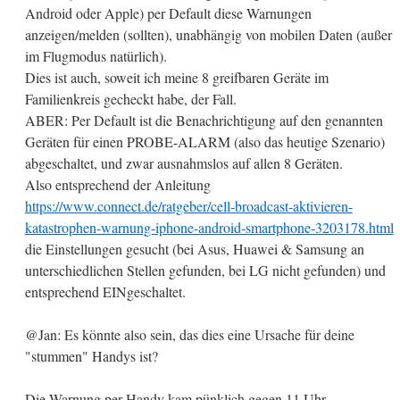
Android oder Apple) per Default diese Warnungen
anzeigen/melden (sollten), unabhängig von mobilen Daten (außer
im Flugmodus natürlich).
Dies ist auch, soweit ich meine 8 greifbaren Geräte im
Familienkreis gecheckt habe, der Fall.
ABER: Per Default ist die Benachrichtigung auf den genannten
Geräten für einen PROBE-ALARM (also das heutige Szenario)
abgeschaltet, und zwar ausnahmslos auf allen 8 Geräten.
Also entsprechend der Anleitung
https://www.connect.de/ratgeber/cell-broadcast-aktivieren-
katastrophen-warnung-iphone-android-smartphone-3203178.html
die Einstellungen gesucht (bei Asus, Huawei & Samsung an
unterschiedlichen Stellen gefunden, bei LG nicht gefunden) und
entsprechend EINgeschaltet.
@Jan: Es könnte also sein, das dies eine Ursache für deine
"stummen" Handys ist?
Die Warnung per Handy kam pünklich gegen 11 Uhr …