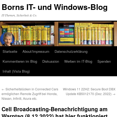
Zum
Borns IT- und Windows-Blog
Inhalt
springen
IT-Themen, Sicherheit & Co.
Startseite
About/Impressum
Datenschutzerklärung
Kommentieren im Blog
Diskussion
Werben im IT-Blog
Spenden
Inhalt (Vista Blog)
←
Sicherheitslücken in Connected Cars
Windows 11 22H2: Secure Boot DBX
ermöglichen Remote Zugriff bei Honda,
Update KB5012170 (Dez. 2022)
→
Nissan, Infiniti, Acura etc.
Cell Broadcasting-Benachrichtigung am
Warntag (8.12.2022) hat hier funktioniert