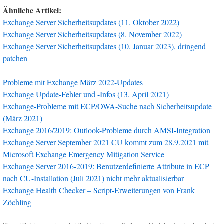
Ähnliche Artikel:
Exchange Server Sicherheitsupdates (11. Oktober 2022)
Exchange Server Sicherheitsupdates (8. November 2022)
Exchange Server Sicherheitsupdates (10. Januar 2023), dringend
patchen
Probleme mit Exchange März 2022-Updates
Exchange Update-Fehler und -Infos (13. April 2021)
Exchange-Probleme mit ECP/OWA-Suche nach Sicherheitsupdate
(März 2021)
Exchange 2016/2019: Outlook-Probleme durch AMSI-Integration
Exchange Server September 2021 CU kommt zum 28.9.2021 mit
Microsoft Exchange Emergency Mitigation Service
Exchange Server 2016-2019: Benutzerdefinierte Attribute in ECP
nach CU-Installation (Juli 2021) nicht mehr aktualisierbar
Exchange Health Checker – Script-Erweiterungen von Frank
Zöchling