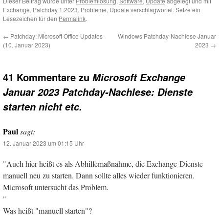
Dieser Beitrag wurde unter
Problemlösung
,
Software
,
Update
abgelegt und mit
Exchange
,
Patchday 1.2023
,
Probleme
,
Update
verschlagwortet. Setze ein
Lesezeichen für den
Permalink
.
←
Patchday: Microsoft Office Updates
Windows Patchday-Nachlese Januar
(10. Januar 2023)
2023
→
41 Kommentare zu
Microsoft Exchange
Januar 2023 Patchday-Nachlese: Dienste
starten nicht etc.
Paul
sagt:
12. Januar 2023 um 01:15 Uhr
"Auch hier heißt es als Abhilfemaßnahme, die Exchange-Dienste
manuell neu zu starten. Dann sollte alles wieder funktionieren.
Microsoft untersucht das Problem.
"
Was heißt "manuell starten"?