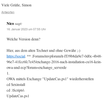
Viele Grüße, Simon
Antworten
Nico
sagt:
16. Januar 2023 um 07:55 Uhr
Welche Version denn?
Hier, aus dem alten Technet und ohne Gewähr ;-)
https://social
. ** .Forums/mvpforum/it-IT/9b8da9e7-0d0c-4b48-
96e7-41fcc6fc7e45/exchange-2016-nach-installation-cu16-kein-
owa-und-ecp?forum=exchange_serverde
1.
OWA mittels Exchange "UpdateCas.ps1" wiederherstellen
cd $exinstall
cd .\Scripts\
UpdateCas.ps1