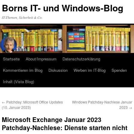
Zum
Borns IT- und Windows-Blog
Inhalt
springen
IT-Themen, Sicherheit & Co.
Startseite
About/Impressum
Datenschutzerklärung
Kommentieren im Blog
Diskussion
Werben im IT-Blog
Spenden
Inhalt (Vista Blog)
←
Patchday: Microsoft Office Updates
Windows Patchday-Nachlese Januar
(10. Januar 2023)
2023
→
Microsoft Exchange Januar 2023
Patchday-Nachlese: Dienste starten nicht