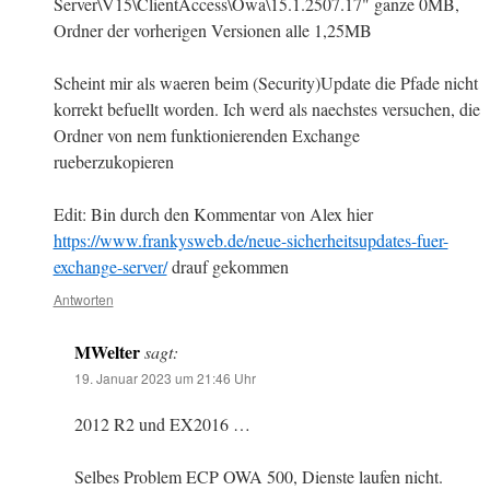
Server\V15\ClientAccess\Owa\15.1.2507.17" ganze 0MB,
Ordner der vorherigen Versionen alle 1,25MB
Scheint mir als waeren beim (Security)Update die Pfade nicht
korrekt befuellt worden. Ich werd als naechstes versuchen, die
Ordner von nem funktionierenden Exchange
rueberzukopieren
Edit: Bin durch den Kommentar von Alex hier
https://www.frankysweb.de/neue-sicherheitsupdates-fuer-
exchange-server/
drauf gekommen
Antworten
MWelter
sagt:
19. Januar 2023 um 21:46 Uhr
2012 R2 und EX2016 …
Selbes Problem ECP OWA 500, Dienste laufen nicht.