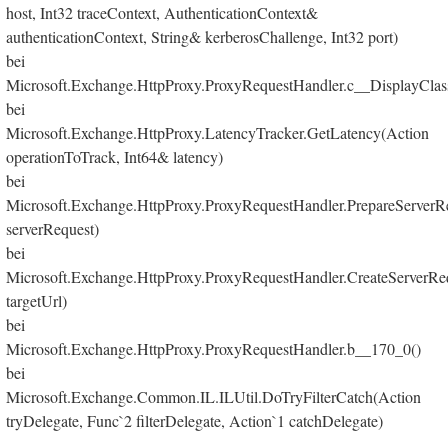
host, Int32 traceContext, AuthenticationContext&
authenticationContext, String& kerberosChallenge, Int32 port)
bei
Microsoft.Exchange.HttpProxy.ProxyRequestHandler.c__DisplayClas
bei
Microsoft.Exchange.HttpProxy.LatencyTracker.GetLatency(Action
operationToTrack, Int64& latency)
bei
Microsoft.Exchange.HttpProxy.ProxyRequestHandler.PrepareServer
serverRequest)
bei
Microsoft.Exchange.HttpProxy.ProxyRequestHandler.CreateServerRe
targetUrl)
bei
Microsoft.Exchange.HttpProxy.ProxyRequestHandler.b__170_0()
bei
Microsoft.Exchange.Common.IL.ILUtil.DoTryFilterCatch(Action
tryDelegate, Func`2 filterDelegate, Action`1 catchDelegate)