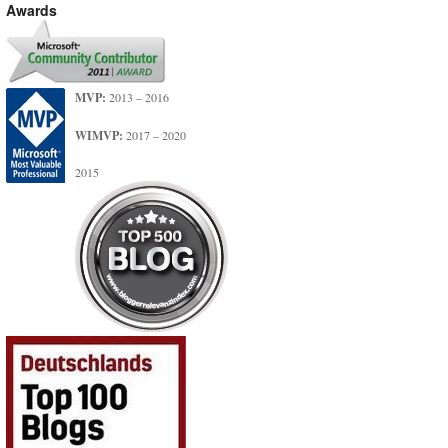
Awards
MVP:
2013 – 2016
WIMVP:
2017 – 2020
2015