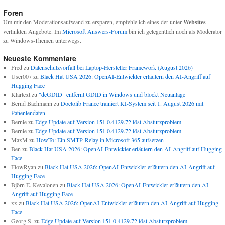
Foren
Um mir den Moderationsaufwand zu ersparen, empfehle ich eines der unter
Websites
verlinkten Angebote. Im
Microsoft Answers-Forum
bin ich gelegentlich noch als Moderator
zu Windows-Themen unterwegs.
Neueste Kommentare
Fred
zu
Datenschutzvorfall bei Laptop-Hersteller Framework (August 2026)
User007
zu
Black Hat USA 2026: OpenAI-Entwickler erläutern den AI-Angriff auf
Hugging Face
Klartext
zu
"deGDID" entfernt GDID in Windows und blockt Neuanlage
Bernd Bachmann
zu
Doctolib France trainiert KI-System seit 1. August 2026 mit
Patientendaten
Bernie
zu
Edge Update auf Version 151.0.4129.72 löst Absturzproblem
Bernie
zu
Edge Update auf Version 151.0.4129.72 löst Absturzproblem
MaxM
zu
HowTo: Ein SMTP-Relay in Microsoft 365 aufsetzen
Ben
zu
Black Hat USA 2026: OpenAI-Entwickler erläutern den AI-Angriff auf Hugging
Face
FlowRyan
zu
Black Hat USA 2026: OpenAI-Entwickler erläutern den AI-Angriff auf
Hugging Face
Björn E. Kevalonen
zu
Black Hat USA 2026: OpenAI-Entwickler erläutern den AI-
Angriff auf Hugging Face
xx
zu
Black Hat USA 2026: OpenAI-Entwickler erläutern den AI-Angriff auf Hugging
Face
Georg S.
zu
Edge Update auf Version 151.0.4129.72 löst Absturzproblem