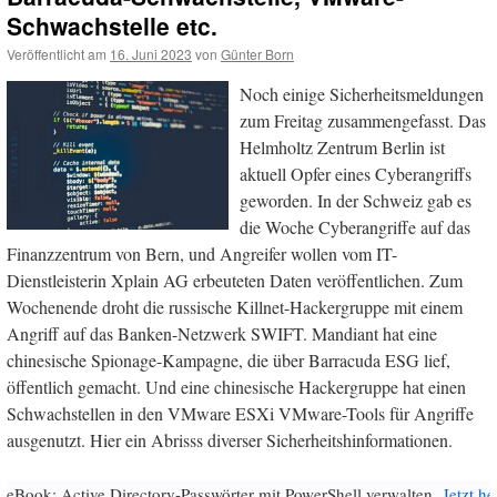
Schwachstelle etc.
Veröffentlicht am
16. Juni 2023
von
Günter Born
Noch einige Sicherheitsmeldungen
zum Freitag zusammengefasst. Das
Helmholtz Zentrum Berlin ist
aktuell Opfer eines Cyberangriffs
geworden. In der Schweiz gab es
die Woche Cyberangriffe auf das
Finanzzentrum von Bern, und Angreifer wollen vom IT-
Dienstleisterin Xplain AG erbeuteten Daten veröffentlichen. Zum
Wochenende droht die russische Killnet-Hackergruppe mit einem
Angriff auf das Banken-Netzwerk SWIFT. Mandiant hat eine
chinesische Spionage-Kampagne, die über Barracuda ESG lief,
öffentlich gemacht. Und eine chinesische Hackergruppe hat einen
Schwachstellen in den VMware ESXi VMware-Tools für Angriffe
ausgenutzt. Hier ein Abrisss diverser Sicherheitshinformationen.
eBook: Active Directory-Passwörter mit PowerShell verwalten.
Jetzt h