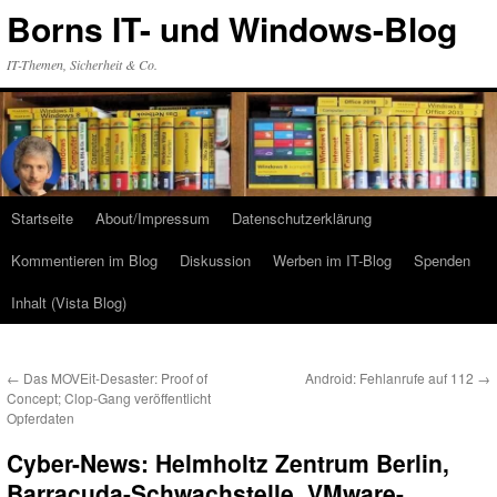
Zum
Borns IT- und Windows-Blog
Inhalt
springen
IT-Themen, Sicherheit & Co.
Startseite
About/Impressum
Datenschutzerklärung
Kommentieren im Blog
Diskussion
Werben im IT-Blog
Spenden
Inhalt (Vista Blog)
←
Das MOVEit-Desaster: Proof of
Android: Fehlanrufe auf 112
→
Concept; Clop-Gang veröffentlicht
Opferdaten
Cyber-News: Helmholtz Zentrum Berlin,
Barracuda-Schwachstelle, VMware-