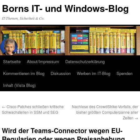
Zum
Borns IT- und Windows-Blog
Inhalt
springen
IT-Themen, Sicherheit & Co.
Startseite
About/Impressum
Datenschutzerklärung
Kommentieren im Blog
Diskussion
Werben im IT-Blog
Spenden
Inhalt (Vista Blog)
←
Cisco-Patches schließen kritische
Nachlese des CrowdStrike-Vorfalls, der
Schwachstellen in SSM und SEG
bisher größten Computerpanne aller
Zeiten
→
Wird der Teams-Connector wegen EU-
Regularien oder wegen Preisanhebung