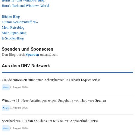
Borns IT- und Windows Blog
Born's Tech and Windows World
Bücher-Blog
Günnis Seniorentreff 50+
Mein Reiseblog
Mein Japan-Blog
E-Scooter-Blog
Spenden und Sponsoren
Den Blog durch
Spenden
unterstützen.
Aus dem DNV-Netzwerk
Claude entwickelt autonomen Arbeitsbereich: KI schafft J-Space selbst
9. August 2026
News
Windows 11: Neue Anleitungen zeigen Umgehung von Hardware-Sperren
9. August 2026
News
Speicherkrise: LPDDR5X-Chips um 89% teurer, Apple erhöht Preise
9. August 2026
News