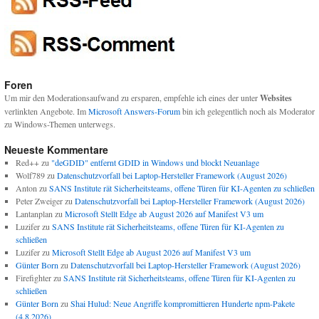
Foren
Um mir den Moderationsaufwand zu ersparen, empfehle ich eines der unter
Websites
verlinkten Angebote. Im
Microsoft Answers-Forum
bin ich gelegentlich noch als Moderator
zu Windows-Themen unterwegs.
Neueste Kommentare
Red++
zu
"deGDID" entfernt GDID in Windows und blockt Neuanlage
Wolf789
zu
Datenschutzvorfall bei Laptop-Hersteller Framework (August 2026)
Anton
zu
SANS Institute rät Sicherheitsteams, offene Türen für KI-Agenten zu schließen
Peter Zweiger
zu
Datenschutzvorfall bei Laptop-Hersteller Framework (August 2026)
Lantanplan
zu
Microsoft Stellt Edge ab August 2026 auf Manifest V3 um
Luzifer
zu
SANS Institute rät Sicherheitsteams, offene Türen für KI-Agenten zu
schließen
Luzifer
zu
Microsoft Stellt Edge ab August 2026 auf Manifest V3 um
Günter Born
zu
Datenschutzvorfall bei Laptop-Hersteller Framework (August 2026)
Firefighter
zu
SANS Institute rät Sicherheitsteams, offene Türen für KI-Agenten zu
schließen
Günter Born
zu
Shai Hulud: Neue Angriffe kompromittieren Hunderte npm-Pakete
(4.8.2026)