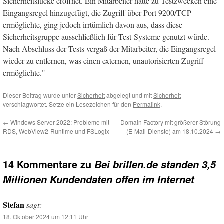
Sicherheitslücke eröffnet. Ein Mitarbeiter hatte zu Testzwecken eine
Eingangsregel hinzugefügt, die Zugriff über Port 9200/TCP
ermöglichte, ging jedoch irrtümlich davon aus, dass diese
Sicherheitsgruppe ausschließlich für Test-Systeme genutzt würde.
Nach Abschluss der Tests vergaß der Mitarbeiter, die Eingangsregel
wieder zu entfernen, was einen externen, unautorisierten Zugriff
ermöglichte."
Dieser Beitrag wurde unter
Sicherheit
abgelegt und mit
Sicherheit
verschlagwortet. Setze ein Lesezeichen für den
Permalink
.
←
Windows Server 2022: Probleme mit
Domain Factory mit größerer Störung
RDS, WebView2-Runtime und FSLogix
(E-Mail-Dienste) am 18.10.2024
→
14 Kommentare zu
Bei brillen.de standen 3,5
Millionen Kundendaten offen im Internet
Stefan
sagt:
18. Oktober 2024 um 12:11 Uhr