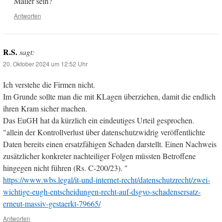
Mailer sein?
Antworten
R.S.
sagt:
20. Oktober 2024 um 12:52 Uhr
Ich verstehe die Firmen nicht.
Im Grunde sollte man die mit KLagen überziehen, damit die endlich
ihren Kram sicher machen.
Das EuGH hat da kürzlich ein eindeutiges Urteil gesprochen.
"allein der Kontrollverlust über datenschutzwidrig veröffentlichte
Daten bereits einen ersatzfähigen Schaden darstellt. Einen Nachweis
zusätzlicher konkreter nachteiliger Folgen müssten Betroffene
hingegen nicht führen (Rs. C-200/23). "
https://www.wbs.legal/it-und-internet-recht/datenschutzrecht/zwei-
wichtige-eugh-entscheidungen-recht-auf-dsgvo-schadensersatz-
erneut-massiv-gestaerkt-79665/
Antworten