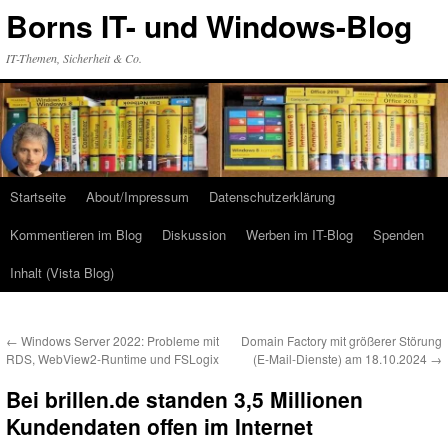
Zum
Borns IT- und Windows-Blog
Inhalt
springen
IT-Themen, Sicherheit & Co.
Startseite
About/Impressum
Datenschutzerklärung
Kommentieren im Blog
Diskussion
Werben im IT-Blog
Spenden
Inhalt (Vista Blog)
←
Windows Server 2022: Probleme mit
Domain Factory mit größerer Störung
RDS, WebView2-Runtime und FSLogix
(E-Mail-Dienste) am 18.10.2024
→
Bei brillen.de standen 3,5 Millionen
Kundendaten offen im Internet