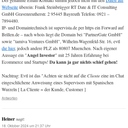
Der genannte Email-Kontakt stimmt jedoch nicht mit den
Daten auf
Webseite
überein: Frank Steinbrügger RT Date & IT Consulting
GmbH Gravenreutherstr. 2 95445 Bayreuth Telefon: 0921 –
7894480.
IP- und Domaintechnisch ist supervista.de per https ein Forward auf
Brillen.de – nach whois liegt die Domain bei "PartnerGate GmbH"
sowie "tamiva Ventures GmbH", Wilhelm-Wagenfeld-Str. 16, evtl
die hier
, jedoch andere PLZ als 80807 Muenchen. Nach eigener
Angel Investor
Aussage ein "
" mit 25 Jahren Erfahrung bei
Da kann ja gar nichts schief gehen!
Ecommerce und Startups!
Nachtrag: Evtl ist das "Achten sie nicht auf die
Cliente
eine im Chat
eingeschlichene Anweisung eines Supervisors mit Spanischen
Wurzeln [ La Cliente = der Kunde, Customer ]
Antworten
Heiner
sagt:
18. Oktober 2024 um 21:37 Uhr