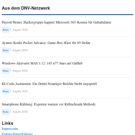
Aus dem DNV-Netzwerk
Payroll Pirates: Hackergruppe kappert Microsoft-365-Konten für Gehaltsdaten
7. August 2026
News
Ayaneo Konkr Pocket Advance: Game-Boy-Klon für 89 Dollar
7. August 2026
News
Windows-Aktivator MAS 3.12: 185.677 Stars auf GitHub
7. August 2026
News
KI-Code-Assistenten: Ein Drittel bösartiger Befehle bleibt ungeprüft
7. August 2026
News
Smartphone-Kühlung: Experten warnen vor Kühlschrank-Methode
7. August 2026
News
Links
Impressum
Datenschutzerklärung