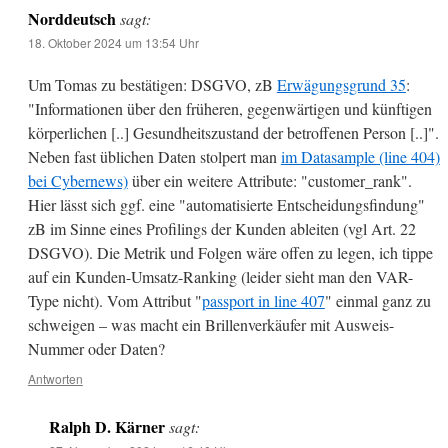
Norddeutsch
sagt:
18. Oktober 2024 um 13:54 Uhr
Um Tomas zu bestätigen: DSGVO, zB
Erwägungsgrund 35
:
"Informationen über den früheren, gegenwärtigen und künftigen
körperlichen [..] Gesundheitszustand der betroffenen Person [..]".
Neben fast üblichen Daten stolpert man
im Datasample (line 404)
bei Cybernews)
über ein weitere Attribute: "customer_rank".
Hier lässt sich ggf. eine "automatisierte Entscheidungsfindung"
zB im Sinne eines Profilings der Kunden ableiten (vgl Art. 22
DSGVO). Die Metrik und Folgen wäre offen zu legen, ich tippe
auf ein Kunden-Umsatz-Ranking (leider sieht man den VAR-
Type nicht). Vom Attribut "
passport in line 407
" einmal ganz zu
schweigen – was macht ein Brillenverkäufer mit Ausweis-
Nummer oder Daten?
Antworten
Ralph D. Kärner
sagt: