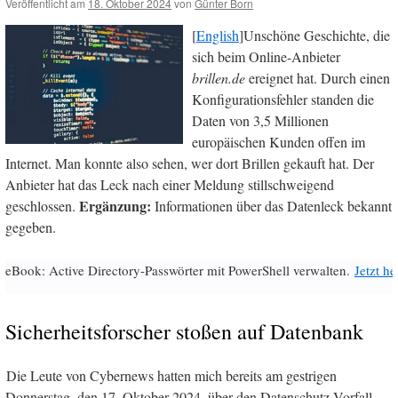
Veröffentlicht am
18. Oktober 2024
von
Günter Born
[
English
]Unschöne Geschichte, die
sich beim Online-Anbieter
brillen.de
ereignet hat. Durch einen
Konfigurationsfehler standen die
Daten von 3,5 Millionen
europäischen Kunden offen im
Internet. Man konnte also sehen, wer dort Brillen gekauft hat. Der
Anbieter hat das Leck nach einer Meldung stillschweigend
Ergänzung:
geschlossen.
Informationen über das Datenleck bekannt
gegeben.
eBook: Active Directory-Passwörter mit PowerShell verwalten.
Jetzt h
Sicherheitsforscher stoßen auf Datenbank
Die Leute von Cybernews hatten mich bereits am gestrigen
Donnerstag, den 17. Oktober 2024, über den Datenschutz-Vorfall