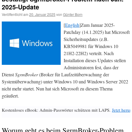
2025-Update
Veröffentlicht am
20. Januar 2025
von
Günter Born
[
English
]Zum Januar 2025-
Patchday (14.1.2025) hat Microsoft
Sicherheitsupdates (z.B.
KB5049981 für Windows 10
21H2-22H2) verteilt. Nach
Installation dieses Updates stellen
Administratoren fest, dass der
Dienst
SgrmBroker
(Broker für Laufzeitüberwachung der
Systemüberwachung) unter Windows 10 und Windows Server 2022
nicht mehr startet. Nun hat sich Microsoft zu diesem Thema
geäußert.
Kostenloses eBook: Admin-Passwörter schützen mit LAPS.
Jetzt herun
Worum geht es beim SgrmBroker-Problem