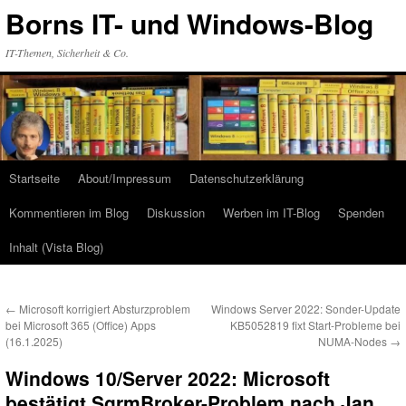
Zum
Borns IT- und Windows-Blog
Inhalt
springen
IT-Themen, Sicherheit & Co.
Startseite
About/Impressum
Datenschutzerklärung
Kommentieren im Blog
Diskussion
Werben im IT-Blog
Spenden
Inhalt (Vista Blog)
←
Microsoft korrigiert Absturzproblem
Windows Server 2022: Sonder-Update
bei Microsoft 365 (Office) Apps
KB5052819 fixt Start-Probleme bei
(16.1.2025)
NUMA-Nodes
→
Windows 10/Server 2022: Microsoft
bestätigt SgrmBroker-Problem nach Jan.