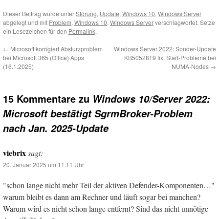
Dieser Beitrag wurde unter
Störung
,
Update
,
Windows 10
,
Windows Server
abgelegt und mit
Problem
,
Windows 10
,
Windows Server
verschlagwortet. Setze
ein Lesezeichen für den
Permalink
.
←
Microsoft korrigiert Absturzproblem
Windows Server 2022: Sonder-Update
bei Microsoft 365 (Office) Apps
KB5052819 fixt Start-Probleme bei
(16.1.2025)
NUMA-Nodes
→
15 Kommentare zu
Windows 10/Server 2022:
Microsoft bestätigt SgrmBroker-Problem
nach Jan. 2025-Update
viebrix
sagt:
20. Januar 2025 um 11:11 Uhr
"schon lange nicht mehr Teil der aktiven Defender-Komponenten…"
warum bleibt es dann am Rechner und läuft sogar bei manchen?
Warum wird es nicht schon lange entfernt? Sind das nicht unnötige