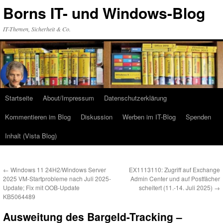
Zum
Borns IT- und Windows-Blog
Inhalt
springen
IT-Themen, Sicherheit & Co.
Startseite
About/Impressum
Datenschutzerklärung
Kommentieren im Blog
Diskussion
Werben im IT-Blog
Spenden
Inhalt (Vista Blog)
←
Windows 11 24H2/Windows Server
EX1113110: Zugriff auf Exchange
2025 VM-Startprobleme nach Juli 2025-
Admin Center und auf Postfächer
Update; Fix mit OOB-Update
scheitert (11.-14. Juli 2025)
→
KB5064489
Ausweitung des Bargeld-Tracking –