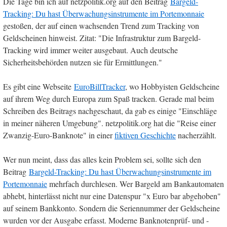
Die Tage bin ich auf netzpolitik.org auf den Beitrag
Bargeld-
Tracking: Du hast Überwachungsinstrumente im Portemonnaie
gestoßen, der auf einen wachsenden Trend zum Tracking von
Geldscheinen hinweist. Zitat: "Die Infrastruktur zum Bargeld-
Tracking wird immer weiter ausgebaut. Auch deutsche
Sicherheitsbehörden nutzen sie für Ermittlungen."
Es gibt eine Webseite
EuroBillTracker
, wo Hobbyisten Geldscheine
auf ihrem Weg durch Europa zum Spaß tracken. Gerade mal beim
Schreiben des Beitrags nachgeschaut, da gab es einige "Einschläge
in meiner näheren Umgebung". netzpolitik.org hat die "Reise einer
Zwanzig-Euro-Banknote" in einer
fiktiven Geschichte
nacherzählt.
Wer nun meint, dass das alles kein Problem sei, sollte sich den
Beitrag
Bargeld-Tracking: Du hast Überwachungsinstrumente im
Portemonnaie
mehrfach durchlesen. Wer Bargeld am Bankautomaten
abhebt, hinterlässt nicht nur eine Datenspur "x Euro bar abgehoben"
auf seinem Bankkonto. Sondern die Seriennummer der Geldscheine
wurden vor der Ausgabe erfasst. Moderne Banknotenprüf- und -