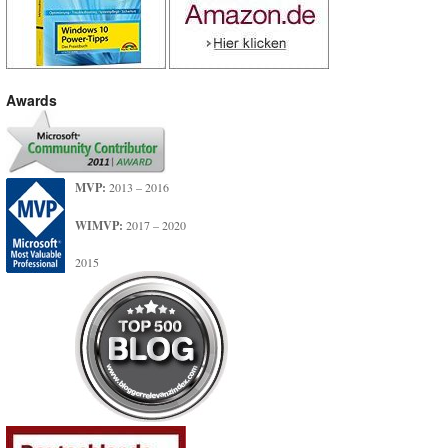
Awards
MVP:
2013 – 2016
WIMVP:
2017 – 2020
2015