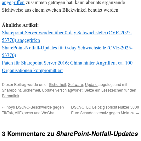
angegriffen
zusammen getragen hat, kann aber als ergänzende
Sichtweise aus einem zweiten Blickwinkel benutzt werden.
Ähnliche Artikel:
Sharepoint-Server werden über 0-day Schwachstelle (CVE-2025-
53770) angegriffen
SharePoint-Notfall-Updates für 0-day Schwachstelle (CVE-2025-
53770)
Patch für Sharepoint Server 2016; China hinter Angriffen, ca. 100
Organisationen kompromittiert
Dieser Beitrag wurde unter
Sicherheit
,
Software
,
Update
abgelegt und mit
Sharepoint
,
Sicherheit
,
Update
verschlagwortet. Setze ein Lesezeichen für den
Permalink
.
←
noyb DSGVO-Beschwerde gegen
DSGVO: LG Leipzig spricht Nutzer 5000
TikTok, AliExpress und WeChat
Euro Schadensersatz gegen Meta zu
→
3 Kommentare zu
SharePoint-Notfall-Updates