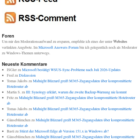
Foren
Um mir den Moderationsaufwand zu ersparen, empfehle ich eines der unter
Websites
verlinkten Angebote. Im
Microsoft Answers-Forum
bin ich gelegentlich noch als Moderator
zu Windows-Themen unterwegs.
Neueste Kommentare
ISGler
zu
Microsoft bestätigt WSUS-Sync-Probleme nach Juli 2026-Updates
Fred
zu
Diskussion
Tomas Jakobs
zu
Midnight Blizzard greift M365-Zugangsdaten über kompromittierte
Hotelrouter ab
Martin S.
zu
III: Synology erklärt, warum die zweite Backup-Warnung nie kommt
Fritz
zu
Midnight Blizzard greift M365-Zugangsdaten über kompromittierte Hotelrouter
ab
Tomas Jakobs
zu
Midnight Blizzard greift M365-Zugangsdaten über kompromittierte
Hotelrouter ab
Gänseblümchen
zu
Midnight Blizzard greift M365-Zugangsdaten über kompromittierte
Hotelrouter ab
Basti
zu
Stürzt der Microsoft Edge ab Version 151.x in Windows ab?
Gänseblümchen
zu
Midnight Blizzard greift M365-Zugangsdaten über kompromittierte