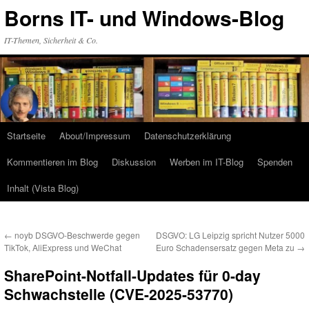
Zum
Borns IT- und Windows-Blog
Inhalt
springen
IT-Themen, Sicherheit & Co.
Startseite
About/Impressum
Datenschutzerklärung
Kommentieren im Blog
Diskussion
Werben im IT-Blog
Spenden
Inhalt (Vista Blog)
←
noyb DSGVO-Beschwerde gegen
DSGVO: LG Leipzig spricht Nutzer 5000
TikTok, AliExpress und WeChat
Euro Schadensersatz gegen Meta zu
→
SharePoint-Notfall-Updates für 0-day
Schwachstelle (CVE-2025-53770)