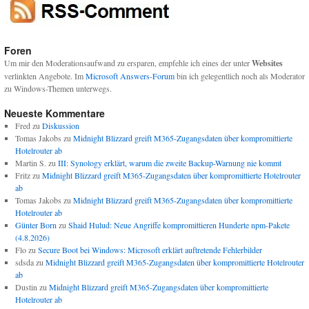
Foren
Um mir den Moderationsaufwand zu ersparen, empfehle ich eines der unter
Websites
verlinkten Angebote. Im
Microsoft Answers-Forum
bin ich gelegentlich noch als Moderator
zu Windows-Themen unterwegs.
Neueste Kommentare
Fred
zu
Diskussion
Tomas Jakobs
zu
Midnight Blizzard greift M365-Zugangsdaten über kompromittierte
Hotelrouter ab
Martin S.
zu
III: Synology erklärt, warum die zweite Backup-Warnung nie kommt
Fritz
zu
Midnight Blizzard greift M365-Zugangsdaten über kompromittierte Hotelrouter
ab
Tomas Jakobs
zu
Midnight Blizzard greift M365-Zugangsdaten über kompromittierte
Hotelrouter ab
Günter Born
zu
Shaid Hulud: Neue Angriffe kompromittieren Hunderte npm-Pakete
(4.8.2026)
Flo
zu
Secure Boot bei Windows: Microsoft erklärt auftretende Fehlerbilder
sdsda
zu
Midnight Blizzard greift M365-Zugangsdaten über kompromittierte Hotelrouter
ab
Dustin
zu
Midnight Blizzard greift M365-Zugangsdaten über kompromittierte
Hotelrouter ab