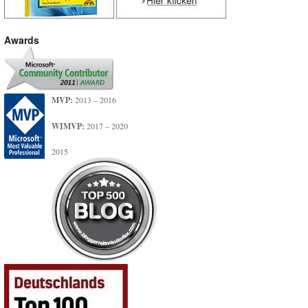
Awards
MVP:
2013 – 2016
WIMVP:
2017 – 2020
2015