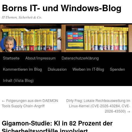
Zum
Borns IT- und Windows-Blog
Inhalt
springen
IT-Themen, Sicherheit & Co.
Startseite
About/Impressum
Datenschutzerklärung
Kommentieren im Blog
Diskussion
Werben im IT-Blog
Spenden
Inhalt (Vista Blog)
←
Folgerungen aus dem DAEMON
Dirty Frag: Lokale Rechteausweitung im
Tools Supply Chain-Angriff
Linux-Kernel (CVE-2026-43284, CVE-
2026-43500)
→
Gigamon-Studie: KI in 82 Prozent der
Sicherheitsvorfälle involviert