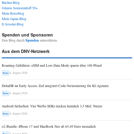
Bücher-Blog
Günnis Seniorentreff 50+
Mein Reiseblog
Mein Japan-Blog
E-Scooter-Blog
Spenden und Sponsoren
Den Blog durch
Spenden
unterstützen.
Aus dem DNV-Netzwerk
Roaming-Gebühren: eSIM und Low-Data-Mode sparen über 100 Pfund
6. August 2026
News
DeltaDB im Early Access: Zed integriert Code-Versionierung für KI-Agenten
6. August 2026
News
Android-Sicherheit: Vier Werbe-SDKs tracken heimlich 3,5 Mrd. Nutzer
6. August 2026
News
o2-Bundle: iPhone 17 und MacBook Neo ab 65,49 Euro monatlich
6. August 2026