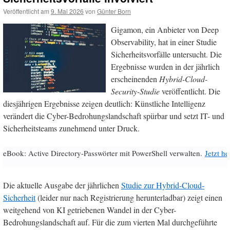
Veröffentlicht am
9. Mai 2026
von
Günter Born
Gigamon, ein Anbieter von Deep
Observability, hat in einer Studie
Sicherheitsvorfälle untersucht. Die
Ergebnisse wurden in der jährlich
erscheinenden
Hybrid-Cloud-
Security-Studie
veröffentlicht. Die
diesjährigen Ergebnisse zeigen deutlich: Künstliche Intelligenz
verändert die Cyber-Bedrohungslandschaft spürbar und setzt IT- und
Sicherheitsteams zunehmend unter Druck.
eBook: Active Directory-Passwörter mit PowerShell verwalten.
Jetzt h
Die aktuelle Ausgabe der jährlichen
Studie zur Hybrid-Cloud-
Sicherheit
(leider nur nach Registrierung herunterladbar) zeigt einen
weitgehend von KI getriebenen Wandel in der Cyber-
Bedrohungslandschaft auf. Für die zum vierten Mal durchgeführte