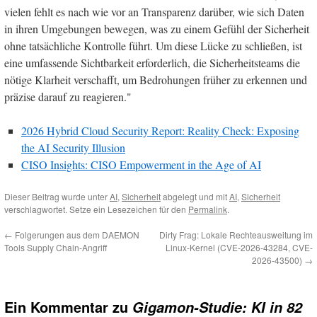
vielen fehlt es nach wie vor an Transparenz darüber, wie sich Daten
in ihren Umgebungen bewegen, was zu einem Gefühl der Sicherheit
ohne tatsächliche Kontrolle führt. Um diese Lücke zu schließen, ist
eine umfassende Sichtbarkeit erforderlich, die Sicherheitsteams die
nötige Klarheit verschafft, um Bedrohungen früher zu erkennen und
präzise darauf zu reagieren."
2026 Hybrid Cloud Security Report: Reality Check: Exposing
the AI Security Illusion
CISO Insights: CISO Empowerment in the Age of AI
Dieser Beitrag wurde unter
AI
,
Sicherheit
abgelegt und mit
AI
,
Sicherheit
verschlagwortet. Setze ein Lesezeichen für den
Permalink
.
←
Folgerungen aus dem DAEMON
Dirty Frag: Lokale Rechteausweitung im
Tools Supply Chain-Angriff
Linux-Kernel (CVE-2026-43284, CVE-
2026-43500)
→
Ein Kommentar zu
Gigamon-Studie: KI in 82