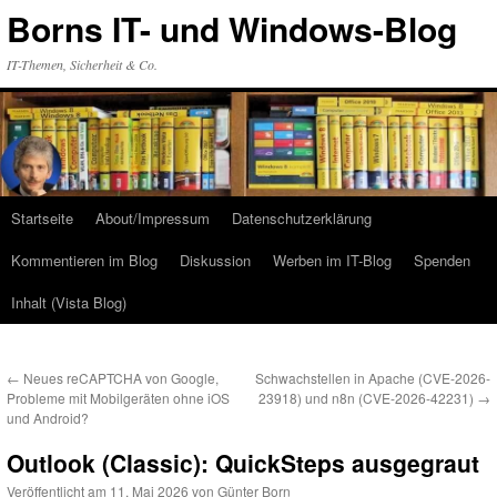
Zum
Borns IT- und Windows-Blog
Inhalt
springen
IT-Themen, Sicherheit & Co.
Startseite
About/Impressum
Datenschutzerklärung
Kommentieren im Blog
Diskussion
Werben im IT-Blog
Spenden
Inhalt (Vista Blog)
←
Neues reCAPTCHA von Google,
Schwachstellen in Apache (CVE-2026-
Probleme mit Mobilgeräten ohne iOS
23918) und n8n (CVE-2026-42231)
→
und Android?
Outlook (Classic): QuickSteps ausgegraut
Veröffentlicht am
11. Mai 2026
von
Günter Born