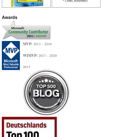
Awards
MVP:
2013 – 2016
WIMVP:
2017 – 2020
2015