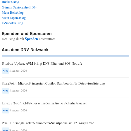
Bücher-Blog
Günnis Seniorentreff 50+
Mein Reiseblog
Mein Japan-Blog
E-Scooter-Blog
Spenden und Sponsoren
Den Blog durch
Spenden
unterstützen.
Aus dem DNV-Netzwerk
Fritzbox-Update: AVM bringt DNS-Filter und SOS-Notrufe
8. August 2026
News
SharePoint: Microsoft integriert Copilot-Dashboards für Datenvisualisierung
8. August 2026
News
Linux 7.2-rc7: KI-Patches schließen kritische Sicherheitslücken
8. August 2026
News
Pixel 11: Google stellt 2-Nanometer-Smartphone am 12. August vor
8. August 2026
News