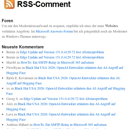
Foren
Um mir den Moderationsaufwand zu ersparen, empfehle ich eines der unter
Websites
verlinkten Angebote. Im
Microsoft Answers-Forum
bin ich gelegentlich noch als Moderator
zu Windows-Themen unterwegs.
Neueste Kommentare
Bernie
zu
Edge Update auf Version 151.0.4129.72 löst Absturzproblem
Bernie
zu
Edge Update auf Version 151.0.4129.72 löst Absturzproblem
MaxM
zu
HowTo: Ein SMTP-Relay in Microsoft 365 aufsetzen
FlowRyan
zu
Black Hat USA 2026: OpenAI-Entwickler erläutern den AI-Angriff auf
Hugging Face
Björn E. Kevalonen
zu
Black Hat USA 2026: OpenAI-Entwickler erläutern den AI-
Angriff auf Hugging Face
xx
zu
Black Hat USA 2026: OpenAI-Entwickler erläutern den AI-Angriff auf Hugging
Face
Georg S.
zu
Edge Update auf Version 151.0.4129.72 löst Absturzproblem
Alex
zu
Black Hat USA 2026: OpenAI-Entwickler erläutern den AI-Angriff auf
Hugging Face
Lava
zu
Black Hat USA 2026: OpenAI-Entwickler erläutern den AI-Angriff auf
Hugging Face
Andreas Hähnel
zu
HowTo: Ein SMTP-Relay in Microsoft 365 aufsetzen