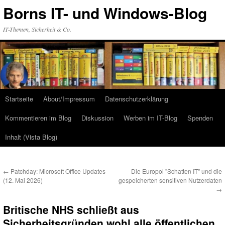
Zum
Borns IT- und Windows-Blog
Inhalt
springen
IT-Themen, Sicherheit & Co.
Startseite
About/Impressum
Datenschutzerklärung
Kommentieren im Blog
Diskussion
Werben im IT-Blog
Spenden
Inhalt (Vista Blog)
←
Patchday: Microsoft Office Updates
Die Europol "Schatten IT" und die
(12. Mai 2026)
gespeicherten sensitiven Nutzerdaten
→
Britische NHS schließt aus
Sicherheitsgründen wohl alle öffentlichen