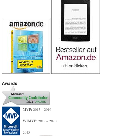
Awards
MVP:
2013 – 2016
WIMVP:
2017 – 2020
2015