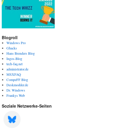
Blogroll
Windows Pro
Ghacks
Hans Brenders Blog
Ingos-Blog
tech-faq.net
administrator.de
MSXFAQ
CompeFF Blog
Deskmodder.de
Dr. Windows
Frankys Web
Soziale Netzwerke-Seiten