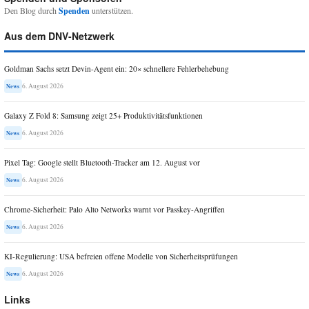
Den Blog durch
Spenden
unterstützen.
Aus dem DNV-Netzwerk
Goldman Sachs setzt Devin-Agent ein: 20× schnellere Fehlerbehebung
6. August 2026
News
Galaxy Z Fold 8: Samsung zeigt 25+ Produktivitätsfunktionen
6. August 2026
News
Pixel Tag: Google stellt Bluetooth-Tracker am 12. August vor
6. August 2026
News
Chrome-Sicherheit: Palo Alto Networks warnt vor Passkey-Angriffen
6. August 2026
News
KI-Regulierung: USA befreien offene Modelle von Sicherheitsprüfungen
6. August 2026
News
Links