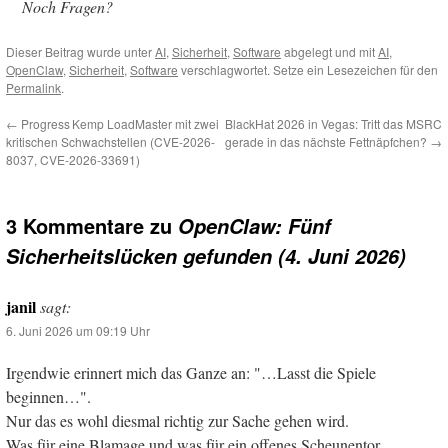
Noch Fragen?
Dieser Beitrag wurde unter
AI
,
Sicherheit
,
Software
abgelegt und mit
AI
,
OpenClaw
,
Sicherheit
,
Software
verschlagwortet. Setze ein Lesezeichen für den
Permalink
.
←
Progress Kemp LoadMaster mit zwei
BlackHat 2026 in Vegas: Tritt das MSRC
kritischen Schwachstellen (CVE-2026-
gerade in das nächste Fettnäpfchen?
→
8037, CVE-2026-33691)
3 Kommentare zu
OpenClaw: Fünf
Sicherheitslücken gefunden (4. Juni 2026)
janil
sagt:
6. Juni 2026 um 09:19 Uhr
Irgendwie erinnert mich das Ganze an: "…Lasst die Spiele
beginnen…".
Nur das es wohl diesmal richtig zur Sache gehen wird.
Was für eine Blamage und was für ein offenes Scheunentor.