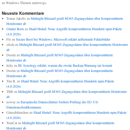
zu Windows-Themen unterwegs.
Neueste Kommentare
Tomas Jakobs
zu
Midnight Blizzard greift M365-Zugangsdaten über kompromittierte
Hotelrouter ab
Günter Born
zu
Shaid Hulud: Neue Angriffe kompromittieren Hunderte npm-Pakete
(4.8.2026)
Flo
zu
Secure Boot bei Windows: Microsoft erklärt auftretende Fehlerbilder
sdsda
zu
Midnight Blizzard greift M365-Zugangsdaten über kompromittierte Hotelrouter
ab
Dustin
zu
Midnight Blizzard greift M365-Zugangsdaten über kompromittierte
Hotelrouter ab
itchy
zu
III: Synology erklärt, warum die zweite Backup-Warnung nie kommt
Dustin
zu
Midnight Blizzard greift M365-Zugangsdaten über kompromittierte
Hotelrouter ab
Tim B.
zu
Shaid Hulud: Neue Angriffe kompromittieren Hunderte npm-Pakete
(4.8.2026)
TBR
zu
Midnight Blizzard greift M365-Zugangsdaten über kompromittierte Hotelrouter
ab
noway
zu
Europäische Datenschützer fordern Prüfung des EU-US-
Datentransferabkommens
Gänseblümchen
zu
Shaid Hulud: Neue Angriffe kompromittieren Hunderte npm-Pakete
(4.8.2026)
TomCat
zu
Midnight Blizzard greift M365-Zugangsdaten über kompromittierte
Hotelrouter ab