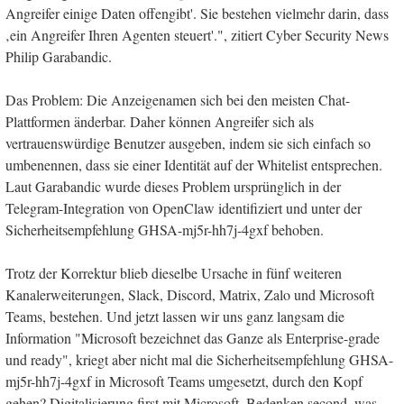
Angreifer einige Daten offengibt'. Sie bestehen vielmehr darin, dass
‚ein Angreifer Ihren Agenten steuert'.", zitiert Cyber Security News
Philip Garabandic.
Das Problem: Die Anzeigenamen sich bei den meisten Chat-
Plattformen änderbar. Daher können Angreifer sich als
vertrauenswürdige Benutzer ausgeben, indem sie sich einfach so
umbenennen, dass sie einer Identität auf der Whitelist entsprechen.
Laut Garabandic wurde dieses Problem ursprünglich in der
Telegram-Integration von OpenClaw identifiziert und unter der
Sicherheitsempfehlung GHSA-mj5r-hh7j-4gxf behoben.
Trotz der Korrektur blieb dieselbe Ursache in fünf weiteren
Kanalerweiterungen, Slack, Discord, Matrix, Zalo und Microsoft
Teams, bestehen. Und jetzt lassen wir uns ganz langsam die
Information "Microsoft bezeichnet das Ganze als Enterprise-grade
und ready", kriegt aber nicht mal die Sicherheitsempfehlung GHSA-
mj5r-hh7j-4gxf in Microsoft Teams umgesetzt, durch den Kopf
gehen? Digitalisierung first mit Microsoft. Bedenken second, was