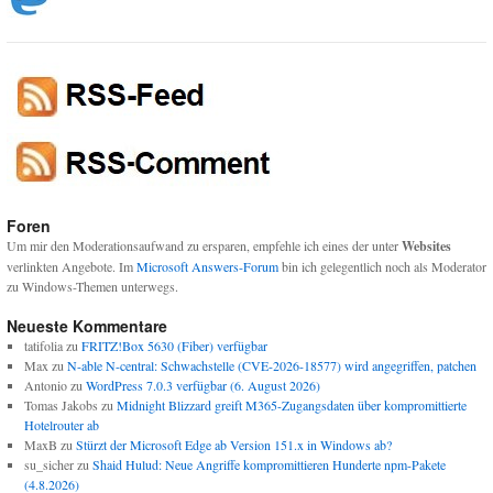
Foren
Um mir den Moderationsaufwand zu ersparen, empfehle ich eines der unter
Websites
verlinkten Angebote. Im
Microsoft Answers-Forum
bin ich gelegentlich noch als Moderator
zu Windows-Themen unterwegs.
Neueste Kommentare
tatifolia
zu
FRITZ!Box 5630 (Fiber) verfügbar
Max
zu
N-able N-central: Schwachstelle (CVE-2026-18577) wird angegriffen, patchen
Antonio
zu
WordPress 7.0.3 verfügbar (6. August 2026)
Tomas Jakobs
zu
Midnight Blizzard greift M365-Zugangsdaten über kompromittierte
Hotelrouter ab
MaxB
zu
Stürzt der Microsoft Edge ab Version 151.x in Windows ab?
su_sicher
zu
Shaid Hulud: Neue Angriffe kompromittieren Hunderte npm-Pakete
(4.8.2026)