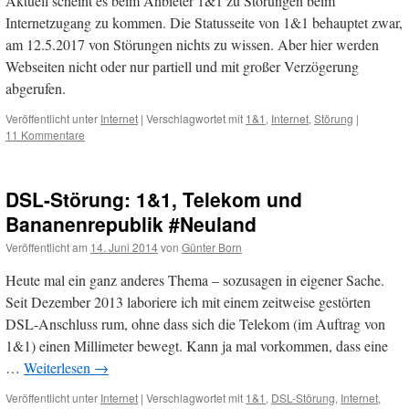
Aktuell scheint es beim Anbieter 1&1 zu Störungen beim
Internetzugang zu kommen. Die Statusseite von 1&1 behauptet zwar,
am 12.5.2017 von Störungen nichts zu wissen. Aber hier werden
Webseiten nicht oder nur partiell und mit großer Verzögerung
abgerufen.
Veröffentlicht unter
Internet
|
Verschlagwortet mit
1&1
,
Internet
,
Störung
|
11 Kommentare
DSL-Störung: 1&1, Telekom und
Bananenrepublik #Neuland
Veröffentlicht am
14. Juni 2014
von
Günter Born
Heute mal ein ganz anderes Thema – sozusagen in eigener Sache.
Seit Dezember 2013 laboriere ich mit einem zeitweise gestörten
DSL-Anschluss rum, ohne dass sich die Telekom (im Auftrag von
1&1) einen Millimeter bewegt. Kann ja mal vorkommen, dass eine
…
Weiterlesen
→
Veröffentlicht unter
Internet
|
Verschlagwortet mit
1&1
,
DSL-Störung
,
Internet
,