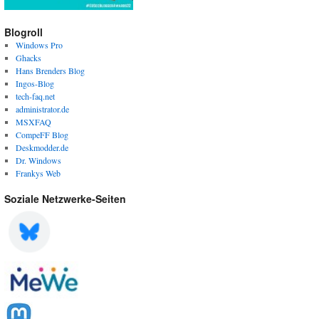
Blogroll
Windows Pro
Ghacks
Hans Brenders Blog
Ingos-Blog
tech-faq.net
administrator.de
MSXFAQ
CompeFF Blog
Deskmodder.de
Dr. Windows
Frankys Web
Soziale Netzwerke-Seiten