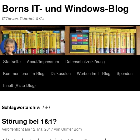
Zum
Borns IT- und Windows-Blog
Inhalt
springen
IT-Themen, Sicherheit & Co.
Startseite
About/Impressum
Datenschutzerklärung
Kommentieren im Blog
Diskussion
Werben im IT-Blog
Spenden
Inhalt (Vista Blog)
1&1
Schlagwortarchiv:
Störung bei 1&1?
Veröffentlicht am
12. Mai 2017
von
Günter Born