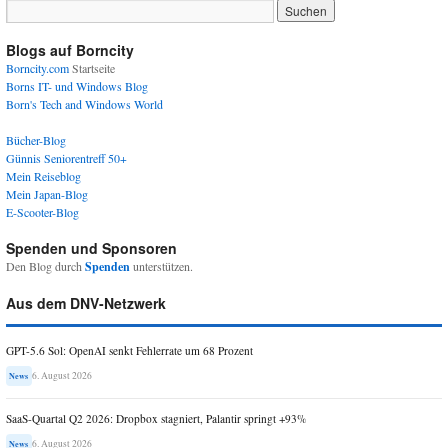
Blogs auf Borncity
Borncity.com
Startseite
Borns IT- und Windows Blog
Born's Tech and Windows World
Bücher-Blog
Günnis Seniorentreff 50+
Mein Reiseblog
Mein Japan-Blog
E-Scooter-Blog
Spenden und Sponsoren
Den Blog durch
Spenden
unterstützen.
Aus dem DNV-Netzwerk
GPT-5.6 Sol: OpenAI senkt Fehlerrate um 68 Prozent
6. August 2026
News
SaaS-Quartal Q2 2026: Dropbox stagniert, Palantir springt +93%
6. August 2026
News