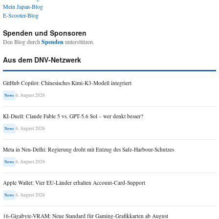
Mein Japan-Blog
E-Scooter-Blog
Spenden und Sponsoren
Den Blog durch
Spenden
unterstützen.
Aus dem DNV-Netzwerk
GitHub Copilot: Chinesisches Kimi-K3-Modell integriert
6. August 2026
News
KI-Duell: Claude Fable 5 vs. GPT-5.6 Sol – wer denkt besser?
6. August 2026
News
Meta in Neu-Delhi: Regierung droht mit Entzug des Safe-Harbour-Schutzes
6. August 2026
News
Apple Wallet: Vier EU-Länder erhalten Account-Card-Support
6. August 2026
News
16-Gigabyte-VRAM: Neue Standard für Gaming-Grafikkarten ab August