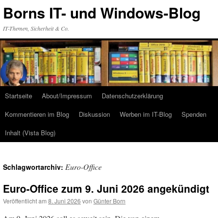
Zum
Borns IT- und Windows-Blog
Inhalt
springen
IT-Themen, Sicherheit & Co.
Startseite
About/Impressum
Datenschutzerklärung
Kommentieren im Blog
Diskussion
Werben im IT-Blog
Spenden
Inhalt (Vista Blog)
Euro-Office
Schlagwortarchiv:
Euro-Office zum 9. Juni 2026 angekündigt
Veröffentlicht am
8. Juni 2026
von
Günter Born