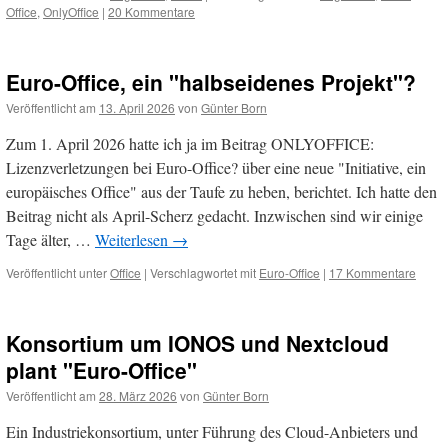
Office
,
OnlyOffice
|
20 Kommentare
Euro-Office, ein "halbseidenes Projekt"?
Veröffentlicht am
13. April 2026
von
Günter Born
Zum 1. April 2026 hatte ich ja im Beitrag ONLYOFFICE:
Lizenzverletzungen bei Euro-Office? über eine neue "Initiative, ein
europäisches Office" aus der Taufe zu heben, berichtet. Ich hatte den
Beitrag nicht als April-Scherz gedacht. Inzwischen sind wir einige
Tage älter, …
Weiterlesen
→
Veröffentlicht unter
Office
|
Verschlagwortet mit
Euro-Office
|
17 Kommentare
Konsortium um IONOS und Nextcloud
plant "Euro-Office"
Veröffentlicht am
28. März 2026
von
Günter Born
Ein Industriekonsortium, unter Führung des Cloud-Anbieters und