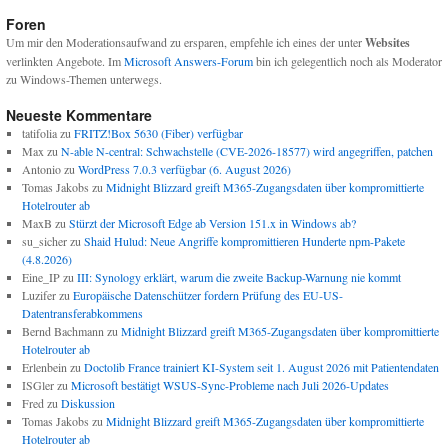
Foren
Um mir den Moderationsaufwand zu ersparen, empfehle ich eines der unter
Websites
verlinkten Angebote. Im
Microsoft Answers-Forum
bin ich gelegentlich noch als Moderator
zu Windows-Themen unterwegs.
Neueste Kommentare
tatifolia
zu
FRITZ!Box 5630 (Fiber) verfügbar
Max
zu
N-able N-central: Schwachstelle (CVE-2026-18577) wird angegriffen, patchen
Antonio
zu
WordPress 7.0.3 verfügbar (6. August 2026)
Tomas Jakobs
zu
Midnight Blizzard greift M365-Zugangsdaten über kompromittierte
Hotelrouter ab
MaxB
zu
Stürzt der Microsoft Edge ab Version 151.x in Windows ab?
su_sicher
zu
Shaid Hulud: Neue Angriffe kompromittieren Hunderte npm-Pakete
(4.8.2026)
Eine_IP
zu
III: Synology erklärt, warum die zweite Backup-Warnung nie kommt
Luzifer
zu
Europäische Datenschützer fordern Prüfung des EU-US-
Datentransferabkommens
Bernd Bachmann
zu
Midnight Blizzard greift M365-Zugangsdaten über kompromittierte
Hotelrouter ab
Erlenbein
zu
Doctolib France trainiert KI-System seit 1. August 2026 mit Patientendaten
ISGler
zu
Microsoft bestätigt WSUS-Sync-Probleme nach Juli 2026-Updates
Fred
zu
Diskussion
Tomas Jakobs
zu
Midnight Blizzard greift M365-Zugangsdaten über kompromittierte
Hotelrouter ab