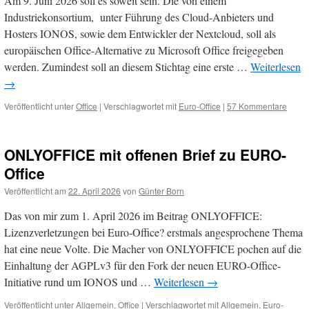
Am 9. Juni 2026 soll es soweit sein. Die von einem
Industriekonsortium, unter Führung des Cloud-Anbieters und
Hosters IONOS, sowie dem Entwickler der Nextcloud, soll als
europäischen Office-Alternative zu Microsoft Office freigegeben
werden. Zumindest soll an diesem Stichtag eine erste …
Weiterlesen
→
Veröffentlicht unter
Office
|
Verschlagwortet mit
Euro-Office
|
57 Kommentare
ONLYOFFICE mit offenen Brief zu EURO-
Office
Veröffentlicht am
22. April 2026
von
Günter Born
Das von mir zum 1. April 2026 im Beitrag ONLYOFFICE:
Lizenzverletzungen bei Euro-Office? erstmals angesprochene Thema
hat eine neue Volte. Die Macher von ONLYOFFICE pochen auf die
Einhaltung der AGPLv3 für den Fork der neuen EURO-Office-
Initiative rund um IONOS und …
Weiterlesen
→
Veröffentlicht unter
Allgemein
,
Office
|
Verschlagwortet mit
Allgemein
,
Euro-