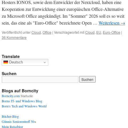
Hosters IONOS, sowie dem Entwickler der Nextcloud, haben eine
Kooperation zur Entwicklung einer europäischen Office-Alternative
zu Microsoft Office angekündigt. Im "Sommer" 2026 soll es so weit
sein, das eine als "Euro-Office" bezeichnete Open …
Weiterlesen
→
Veröffentlicht unter
Cloud
,
Office
|
Verschlagwortet mit
Cloud
,
EU
,
Euro-Office
|
36 Kommentare
Translate
Deutsch
Suchen
Blogs auf Borncity
Borncity.com
Startseite
Borns IT- und Windows Blog
Born's Tech and Windows World
Bücher-Blog
Günnis Seniorentreff 50+
Mein Reiseblog