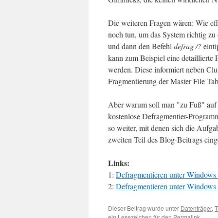
Die weiteren Fragen wären: Wie ef
noch tun, um das System richtig zu 
und dann den Befehl
defrag /?
einti
kann zum Beispiel eine detaillierte
werden. Diese informiert neben Clu
Fragmentierung der Master File Ta
Aber warum soll man "zu Fuß" auf 
kostenlose Defragmentier-Program
so weiter, mit denen sich die Aufg
zweiten Teil des Blog-Beitrags ein
Links:
1:
Defragmentieren unter Windows
2:
Defragmentieren unter Windows
Dieser Beitrag wurde unter
Datenträger
,
T
ein Lesezeichen für den
Permalink
.