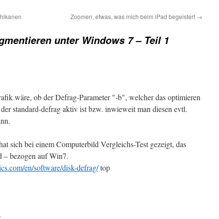
chikanen
Zoomen, etwas, was mich beim iPad begeistert
→
gmentieren unter Windows 7 – Teil 1
Grafik wäre, ob der Defrag-Parameter "-b", welcher das optimieren
 der standard-defrag aktiv ist bzw. inwieweit man diesen evtl.
ann.
 hat sich bei einem Computerbild Vergleichs-Test gezeigt, das
nd – bezogen auf Win7.
cs.com/en/software/disk-defrag/
top
r