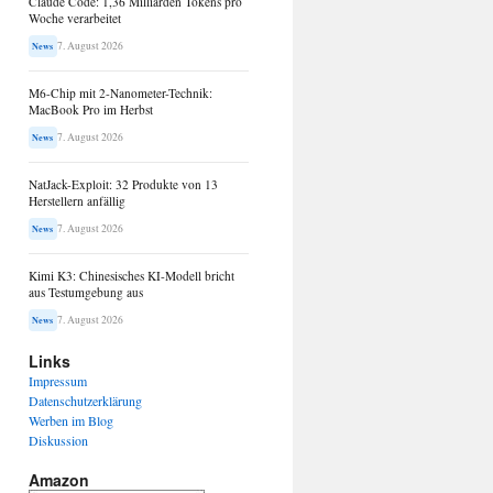
Claude Code: 1,36 Milliarden Tokens pro
Woche verarbeitet
7. August 2026
News
M6-Chip mit 2-Nanometer-Technik:
MacBook Pro im Herbst
7. August 2026
News
NatJack-Exploit: 32 Produkte von 13
Herstellern anfällig
7. August 2026
News
Kimi K3: Chinesisches KI-Modell bricht
aus Testumgebung aus
7. August 2026
News
Links
Impressum
Datenschutzerklärung
Werben im Blog
Diskussion
Amazon