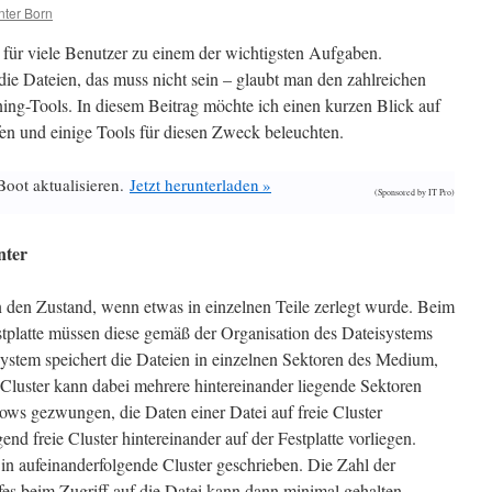
ter Born
für viele Benutzer zu einem der wichtigsten Aufgaben.
die Dateien, das muss nicht sein – glaubt man den zahlreichen
ning-Tools. In diesem Beitrag möchte ich einen kurzen Blick auf
n und einige Tools für diesen Zweck beleuchten.
Boot aktualisieren.
Jetzt herunterladen »
(Sponsored by IT Pro)
nter
 den Zustand, wenn etwas in einzelnen Teile zerlegt wurde. Beim
stplatte müssen diese gemäß der Organisation des Dateisystems
stem speichert die Dateien in einzelnen Sektoren des Medium,
in Cluster kann dabei mehrere hintereinander liegende Sektoren
ws gezwungen, die Daten einer Datei auf freie Cluster
gend freie Cluster hintereinander auf der Festplatte vorliegen.
in aufeinanderfolgende Cluster geschrieben. Die Zahl der
s beim Zugriff auf die Datei kann dann minimal gehalten