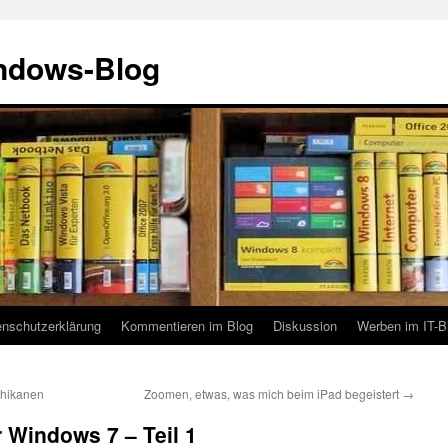
indows-Blog
enschutzerklärung
Kommentieren im Blog
Diskussion
Werben im IT-B
chikanen
Zoomen, etwas, was mich beim iPad begeistert
→
 Windows 7 – Teil 1