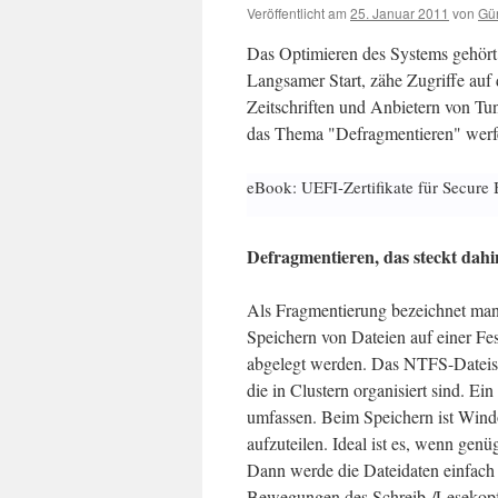
Veröffentlicht am
25. Januar 2011
von
Gün
Das Optimieren des Systems gehört 
Langsamer Start, zähe Zugriffe auf 
Zeitschriften und Anbietern von Tu
das Thema "Defragmentieren" werfe
eBook: UEFI-Zertifikate für Secure 
Defragmentieren, das steckt dahi
Als Fragmentierung bezeichnet man
Speichern von Dateien auf einer Fe
abgelegt werden. Das NTFS-Dateisy
die in Clustern organisiert sind. E
umfassen. Beim Speichern ist Windo
aufzuteilen. Ideal ist es, wenn genü
Dann werde die Dateidaten einfach 
Bewegungen des Schreib-/Lesekopfe