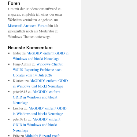
Foren
Um mir den Moderationsaufwand zu
ersparen, empfehle ich eines der unter
Websites
verlinkten Angebote. Im
Microsoft Answers-Forum
bin ich
gelegentlich noch als Moderator zu
Windows-Themen unterwegs.
Neueste Kommentare
taldoc
zu
"deGDID" entfernt GDID in
Windows und blockt Neuanlage
Jung-Admin
zu
Windows-Clients:
WSUS-Reporting-Probleme nach
Updates vom 14. Juli 2026
Klartext
zu
"deGDID" entfernt GDID
in Windows und blockt Neuanlage
peter0815
zu
"deGDID" entfernt
GDID in Windows und blockt
Neuanlage
Luzifer
zu
"deGDID" entfernt GDID
in Windows und blockt Neuanlage
peter0815
zu
"deGDID" entfernt
GDID in Windows und blockt
Neuanlage
Fritz
zu
Midnight Blizzard greift