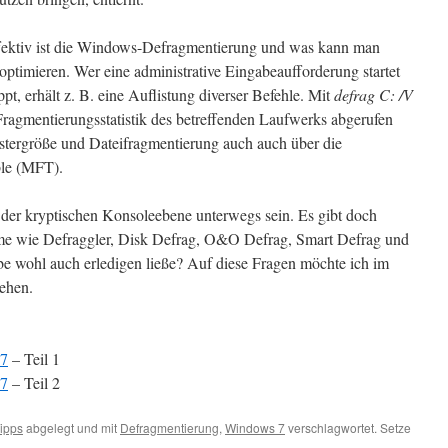
fektiv ist die Windows-Defragmentierung und was kann man
optimieren. Wer eine administrative Eingabeaufforderung startet
ppt, erhält z. B. eine Auflistung diverser Befehle. Mit
defrag C: /V
 Fragmentierungsstatistik des betreffenden Laufwerks abgerufen
stergröße und Dateifragmentierung auch auch über die
ble (MFT).
der kryptischen Konsoleebene unterwegs sein. Es gibt doch
me wie Defraggler, Disk Defrag, O&O Defrag, Smart Defrag und
abe wohl auch erledigen ließe? Auf diese Fragen möchte ich im
gehen.
 7
– Teil 1
 7
– Teil 2
ipps
abgelegt und mit
Defragmentierung
,
Windows 7
verschlagwortet. Setze