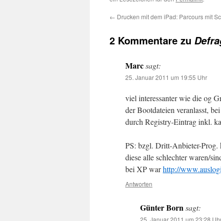
←
Drucken mit dem iPad: Parcours mit S
2 Kommentare zu
Defra
Marc
sagt:
25. Januar 2011 um 19:55 Uhr
viel interessanter wie die og 
der Bootdateien veranlasst, bei
durch Registry-Eintrag inkl. k
PS: bzgl. Dritt-Anbieter-Prog.
diese alle schlechter waren/si
bei XP war
http://www.auslogi
Antworten
Günter Born
sagt:
25. Januar 2011 um 23:28 Uh