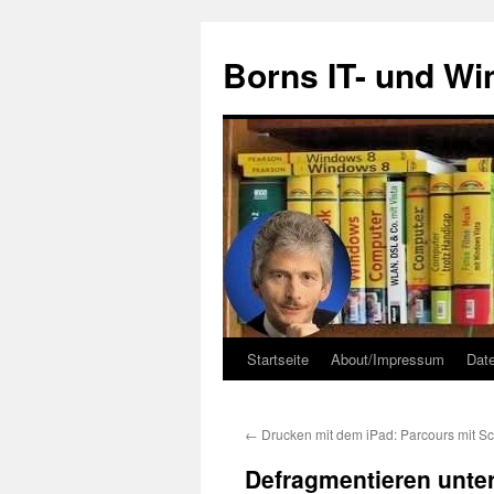
Zum
Inhalt
Borns IT- und W
springen
Startseite
About/Impressum
Dat
←
Drucken mit dem iPad: Parcours mit S
Defragmentieren unter