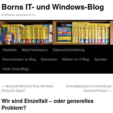
Zum
Borns IT- und Windows-Blog
Inhalt
springen
IT-Themen, Sicherheit & Co.
Startseite
About/Impressum
Datenschutzerklärung
Kommentieren im Blog
Diskussion
Werben im IT-Blog
Spenden
Inhalt (Vista Blog)
←
Microsoft Office fürs iPad, Windows
Schnüffelprogramm CarrierIQ auf
Phone für Apple?
Android-Phones?
→
Wir sind Einzelfall – oder generelles
Problem?