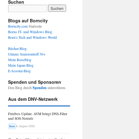
Suchen
Blogs auf Borncity
Borncity.com
Startseite
Borns IT- und Windows Blog
Born's Tech and Windows World
Bücher-Blog
Günnis Seniorentreff 50+
Mein Reiseblog
Mein Japan-Blog
E-Scooter-Blog
Spenden und Sponsoren
Den Blog durch
Spenden
unterstützen.
Aus dem DNV-Netzwerk
Fritzbox-Update: AVM bringt DNS-Filter
und SOS-Notrufe
8. August 2026
News