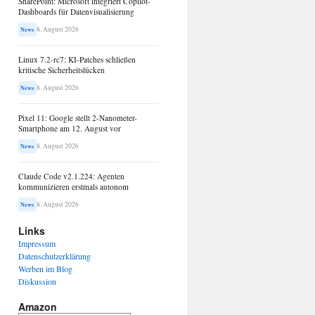
SharePoint: Microsoft integriert Copilot-
Dashboards für Datenvisualisierung
8. August 2026
News
Linux 7.2-rc7: KI-Patches schließen
kritische Sicherheitslücken
8. August 2026
News
Pixel 11: Google stellt 2-Nanometer-
Smartphone am 12. August vor
8. August 2026
News
Claude Code v2.1.224: Agenten
kommunizieren erstmals autonom
8. August 2026
News
Links
Impressum
Datenschutzerklärung
Werben im Blog
Diskussion
Amazon