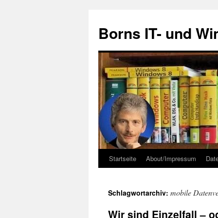
Zum
Inhalt
Borns IT- und W
springen
Startseite
About/Impressum
Dat
mobile Datenv
Schlagwortarchiv:
Wir sind Einzelfall – 