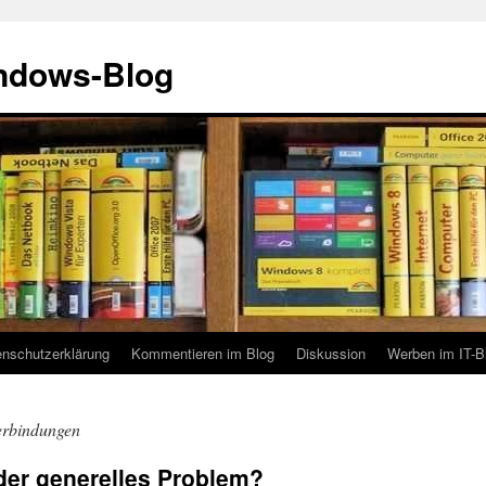
indows-Blog
enschutzerklärung
Kommentieren im Blog
Diskussion
Werben im IT-B
erbindungen
oder generelles Problem?