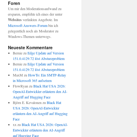
Foren
Um mir den Moderationsaufwand zu
ersparen, empfehle ich eines der unter
Websites
verlinkten Angebote. Im
Microsoft Answers-Forum
bin ich
gelegentlich noch als Moderator zu
Windows-Themen unterwegs.
Neueste Kommentare
Bernie
zu
Edge Update auf Version
151.0.4129.72 löst Absturzproblem
Bernie
zu
Edge Update auf Version
151.0.4129.72 löst Absturzproblem
MaxM
zu
HowTo: Ein SMTP-Relay
in Microsoft 365 aufsetzen
FlowRyan
zu
Black Hat USA 2026:
OpenAI-Entwickler erläutern den AI-
Angriff auf Hugging Face
Björn E. Kevalonen
zu
Black Hat
USA 2026: OpenAI-Entwickler
erläutern den AI-Angriff auf Hugging
Face
xx
zu
Black Hat USA 2026: OpenAI-
Entwickler erläutern den AI-Angriff
auf Hugging Face