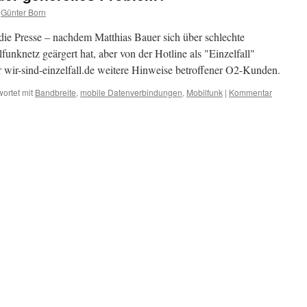
Günter Born
 die Presse – nachdem Matthias Bauer sich über schlechte
nknetz geärgert hat, aber von der Hotline als "Einzelfall"
r wir-sind-einzelfall.de weitere Hinweise betroffener O2-Kunden.
ortet mit
Bandbreite
,
mobile Datenverbindungen
,
Mobilfunk
|
Kommentar