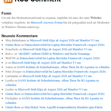
Foren
Um mir den Moderationsaufwand zu ersparen, empfehle ich eines der unter
Websites
verlinkten Angebote. Im
Microsoft Answers-Forum
bin ich gelegentlich noch als Moderator
zu Windows-Themen unterwegs.
Neueste Kommentare
Mira Bellenbaum
zu
Microsoft Stellt Edge ab August 2026 auf Manifest V3 um
Günter Born
zu
Datenschutzvorfall bei Laptop-Hersteller Framework (August 2026)
Feuerfuchs
zu
Microsoft Stellt Edge ab August 2026 auf Manifest V3 um
Red++
zu
"deGDID" entfernt GDID in Windows und blockt Neuanlage
Wolf789
zu
Datenschutzvorfall bei Laptop-Hersteller Framework (August 2026)
js
zu
Microsoft Stellt Edge ab August 2026 auf Manifest V3 um
Anton
zu
SANS Institute rät Sicherheitsteams, offene Türen für KI-Agenten zu schließen
Peter Zweiger
zu
Datenschutzvorfall bei Laptop-Hersteller Framework (August 2026)
Lantanplan
zu
Microsoft Stellt Edge ab August 2026 auf Manifest V3 um
Luzifer
zu
SANS Institute rät Sicherheitsteams, offene Türen für KI-Agenten zu
schließen
Luzifer
zu
Microsoft Stellt Edge ab August 2026 auf Manifest V3 um
Günter Born
zu
Datenschutzvorfall bei Laptop-Hersteller Framework (August 2026)
Firefighter
zu
SANS Institute rät Sicherheitsteams, offene Türen für KI-Agenten zu
schließen
Günter Born
zu
Shai Hulud: Neue Angriffe kompromittieren Hunderte npm-Pakete