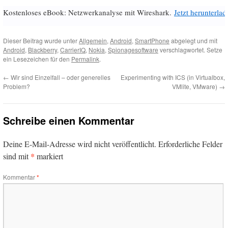
Kostenloses eBook: Netzwerkanalyse mit Wireshark.
Jetzt herunterlad
Dieser Beitrag wurde unter
Allgemein
,
Android
,
SmartPhone
abgelegt und mit
Android
,
Blackberry
,
CarrierIQ
,
Nokia
,
Spionagesoftware
verschlagwortet. Setze
ein Lesezeichen für den
Permalink
.
←
Wir sind Einzelfall – oder generelles
Experimenting with ICS (in Virtualbox,
Problem?
VMlite, VMware)
→
Schreibe einen Kommentar
Deine E-Mail-Adresse wird nicht veröffentlicht.
Erforderliche Felder
*
sind mit
markiert
Kommentar
*