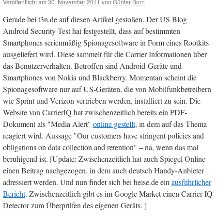
Veröffentlicht am
30. November 2011
von
Günter Born
Gerade bei t3n.de auf diesen Artikel gestoßen. Der US Blog
Android Security Test hat festgestellt, dass auf bestimmten
Smartphones serienmäßig Spionagesoftware in Form eines Rootkits
ausgeliefert wird. Diese sammelt für die Carrier Informationen über
das Benutzerverhalten. Betroffen sind Android-Geräte und
Smartphones von Nokia und Blackberry. Momentan scheint die
Spionagesoftware nur auf US-Geräten, die von Mobilfunkbetreibern
wie Sprint und Verizon vertrieben werden, installiert zu sein. Die
Website von CarrierIQ hat zwischenzeitlich bereits ein PDF-
Dokument als "Media Alert"
online gestellt
, in dem auf das Thema
reagiert wird. Aussage "Our customers have stringent policies and
obligations on data collection and retention" – na, wenn das mal
beruhigend ist. [Update: Zwischenzeitlich hat auch Spiegel Online
einen Beitrag nachgezogen, in dem auch deutsch Handy-Anbieter
adressiert werden. Und nun findet sich bei heise.de ein
ausführlicher
Bericht
. Zwischenzeitlich gibt es im Google Market einen Carrier IQ
Detector zum Überprüfen des eigenen Geräts. ]