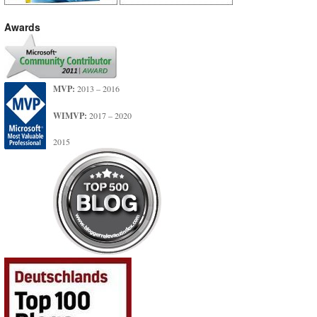
Awards
MVP:
2013 – 2016
WIMVP:
2017 – 2020
2015