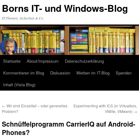
Zum
Borns IT- und Windows-Blog
Inhalt
springen
IT-Themen, Sicherheit & Co.
Startseite
About/Impressum
Datenschutzerklärung
Kommentieren im Blog
Diskussion
Werben im IT-Blog
Spenden
Inhalt (Vista Blog)
←
Wir sind Einzelfall – oder generelles
Experimenting with ICS (in Virtualbox,
Problem?
VMlite, VMware)
→
Schnüffelprogramm CarrierIQ auf Android-
Phones?