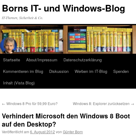
Zum
Borns IT- und Windows-Blog
Inhalt
springen
IT-Themen, Sicherheit & Co.
Startseite
About/Impressum
Datenschutzerklärung
Kommentieren im Blog
Diskussion
Werben im IT-Blog
Spenden
Inhalt (Vista Blog)
←
Windows 8 Pro für 59,99 Euro?
Windows 8: Explorer zurücksetzen
→
Verhindert Microsoft den Windows 8 Boot
auf den Desktop?
Veröffentlicht am
6. August 2012
von
Günter Born