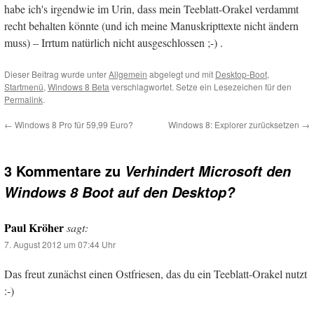
habe ich's irgendwie im Urin, dass mein Teeblatt-Orakel verdammt
recht behalten könnte (und ich meine Manuskripttexte nicht ändern
muss) – Irrtum natürlich nicht ausgeschlossen ;-) .
Dieser Beitrag wurde unter
Allgemein
abgelegt und mit
Desktop-Boot
,
Startmenü
,
Windows 8 Beta
verschlagwortet. Setze ein Lesezeichen für den
Permalink
.
←
Windows 8 Pro für 59,99 Euro?
Windows 8: Explorer zurücksetzen
→
3 Kommentare zu
Verhindert Microsoft den
Windows 8 Boot auf den Desktop?
Paul Kröher
sagt:
7. August 2012 um 07:44 Uhr
Das freut zunächst einen Ostfriesen, das du ein Teeblatt-Orakel nutzt
:-)