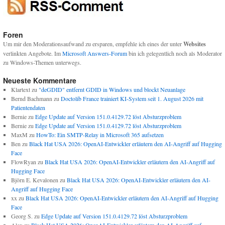
Foren
Um mir den Moderationsaufwand zu ersparen, empfehle ich eines der unter
Websites
verlinkten Angebote. Im
Microsoft Answers-Forum
bin ich gelegentlich noch als Moderator
zu Windows-Themen unterwegs.
Neueste Kommentare
Klartext
zu
"deGDID" entfernt GDID in Windows und blockt Neuanlage
Bernd Bachmann
zu
Doctolib France trainiert KI-System seit 1. August 2026 mit
Patientendaten
Bernie
zu
Edge Update auf Version 151.0.4129.72 löst Absturzproblem
Bernie
zu
Edge Update auf Version 151.0.4129.72 löst Absturzproblem
MaxM
zu
HowTo: Ein SMTP-Relay in Microsoft 365 aufsetzen
Ben
zu
Black Hat USA 2026: OpenAI-Entwickler erläutern den AI-Angriff auf Hugging
Face
FlowRyan
zu
Black Hat USA 2026: OpenAI-Entwickler erläutern den AI-Angriff auf
Hugging Face
Björn E. Kevalonen
zu
Black Hat USA 2026: OpenAI-Entwickler erläutern den AI-
Angriff auf Hugging Face
xx
zu
Black Hat USA 2026: OpenAI-Entwickler erläutern den AI-Angriff auf Hugging
Face
Georg S.
zu
Edge Update auf Version 151.0.4129.72 löst Absturzproblem