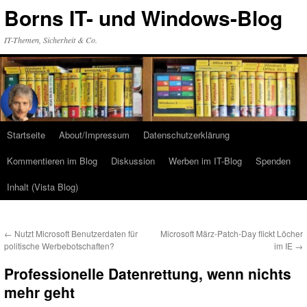
Zum
Borns IT- und Windows-Blog
Inhalt
springen
IT-Themen, Sicherheit & Co.
Startseite
About/Impressum
Datenschutzerklärung
Kommentieren im Blog
Diskussion
Werben im IT-Blog
Spenden
Inhalt (Vista Blog)
←
Nutzt Microsoft Benutzerdaten für
Microsoft März-Patch-Day flickt Löcher
politische Werbebotschaften?
im IE
→
Professionelle Datenrettung, wenn nichts
mehr geht