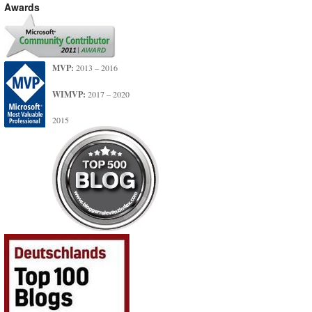
Awards
MVP:
2013 – 2016
WIMVP:
2017 – 2020
2015