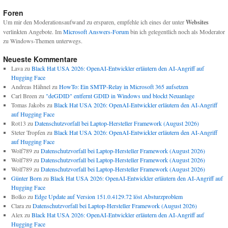
Foren
Um mir den Moderationsaufwand zu ersparen, empfehle ich eines der unter
Websites
verlinkten Angebote. Im
Microsoft Answers-Forum
bin ich gelegentlich noch als Moderator
zu Windows-Themen unterwegs.
Neueste Kommentare
Lava
zu
Black Hat USA 2026: OpenAI-Entwickler erläutern den AI-Angriff auf
Hugging Face
Andreas Hähnel
zu
HowTo: Ein SMTP-Relay in Microsoft 365 aufsetzen
Carl Breen
zu
"deGDID" entfernt GDID in Windows und blockt Neuanlage
Tomas Jakobs
zu
Black Hat USA 2026: OpenAI-Entwickler erläutern den AI-Angriff
auf Hugging Face
Rot13
zu
Datenschutzvorfall bei Laptop-Hersteller Framework (August 2026)
Steter Tropfen
zu
Black Hat USA 2026: OpenAI-Entwickler erläutern den AI-Angriff
auf Hugging Face
Wolf789
zu
Datenschutzvorfall bei Laptop-Hersteller Framework (August 2026)
Wolf789
zu
Datenschutzvorfall bei Laptop-Hersteller Framework (August 2026)
Wolf789
zu
Datenschutzvorfall bei Laptop-Hersteller Framework (August 2026)
Günter Born
zu
Black Hat USA 2026: OpenAI-Entwickler erläutern den AI-Angriff auf
Hugging Face
Bolko
zu
Edge Update auf Version 151.0.4129.72 löst Absturzproblem
Clara
zu
Datenschutzvorfall bei Laptop-Hersteller Framework (August 2026)
Alex
zu
Black Hat USA 2026: OpenAI-Entwickler erläutern den AI-Angriff auf
Hugging Face