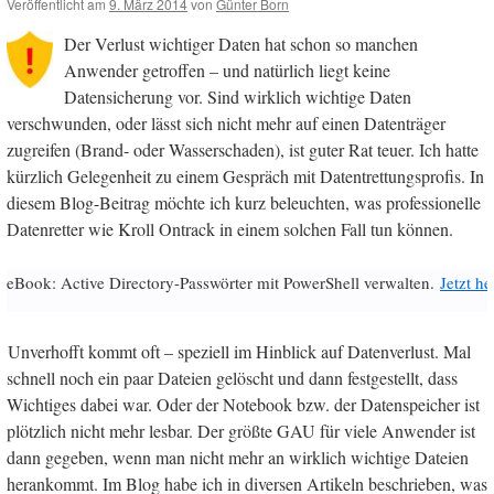
Veröffentlicht am
9. März 2014
von
Günter Born
Der Verlust wichtiger Daten hat schon so manchen
Anwender getroffen – und natürlich liegt keine
Datensicherung vor. Sind wirklich wichtige Daten
verschwunden, oder lässt sich nicht mehr auf einen Datenträger
zugreifen (Brand- oder Wasserschaden), ist guter Rat teuer. Ich hatte
kürzlich Gelegenheit zu einem Gespräch mit Datentrettungsprofis. In
diesem Blog-Beitrag möchte ich kurz beleuchten, was professionelle
Datenretter wie Kroll Ontrack in einem solchen Fall tun können.
eBook: Active Directory-Passwörter mit PowerShell verwalten.
Jetzt h
Unverhofft kommt oft – speziell im Hinblick auf Datenverlust. Mal
schnell noch ein paar Dateien gelöscht und dann festgestellt, dass
Wichtiges dabei war. Oder der Notebook bzw. der Datenspeicher ist
plötzlich nicht mehr lesbar. Der größte GAU für viele Anwender ist
dann gegeben, wenn man nicht mehr an wirklich wichtige Dateien
herankommt. Im Blog habe ich in diversen Artikeln beschrieben, was