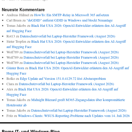
Neueste Kommentare
Andreas Hähnel
zu
HowTo: Ein SMTP-Relay in Microsoft 365 aufsetzen
Carl Breen
zu
"deGDID" entfernt GDID in Windows und blockt Neuanlage
Tomas Jakobs
zu
Black Hat USA 2026: OpenAI-Entwickler erläutern den AI-Angriff
auf Hugging Face
Rot13
zu
Datenschutzvorfall bei Laptop-Hersteller Framework (August 2026)
Steter Tropfen
zu
Black Hat USA 2026: OpenAI-Entwickler erläutern den AI-Angriff
auf Hugging Face
Wolf789
zu
Datenschutzvorfall bei Laptop-Hersteller Framework (August 2026)
Wolf789
zu
Datenschutzvorfall bei Laptop-Hersteller Framework (August 2026)
Wolf789
zu
Datenschutzvorfall bei Laptop-Hersteller Framework (August 2026)
Günter Born
zu
Black Hat USA 2026: OpenAI-Entwickler erläutern den AI-Angriff auf
Hugging Face
Bolko
zu
Edge Update auf Version 151.0.4129.72 löst Absturzproblem
Clara
zu
Datenschutzvorfall bei Laptop-Hersteller Framework (August 2026)
Alex
zu
Black Hat USA 2026: OpenAI-Entwickler erläutern den AI-Angriff auf
Hugging Face
Tomas Jakobs
zu
Midnight Blizzard greift M365-Zugangsdaten über kompromittierte
Hotelrouter ab
Tomas Jakobs
zu
Datenschutzvorfall bei Laptop-Hersteller Framework (August 2026)
Fritz
zu
Windows-Clients: WSUS-Reporting-Probleme nach Updates vom 14. Juli 2026
Borns IT- und Windows-Blog