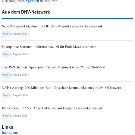
Den Blog durch
Spenden
unterstützen.
Aus dem DNV-Netzwerk
Neue Spionage-Detektoren: NLJD DT-830 spürt versteckte Kameras auf
8. August 2026
News
Smartphone-Sensoren: Industrie nutzt KI für Profi-Messinstrumente
8. August 2026
News
macOS-Sicherheit: Apple patcht Screen-Sharing-Lücke CVE-2026-65400
8. August 2026
News
NATO-Auftrag: 200 Millionen Euro für sichere Kommunikation von 29.000 Nutzern
8. August 2026
News
KI-Sicherheit: 17.600 Angriffsaktionen auf Hugging Face dokumentiert
8. August 2026
News
Links
Impressum