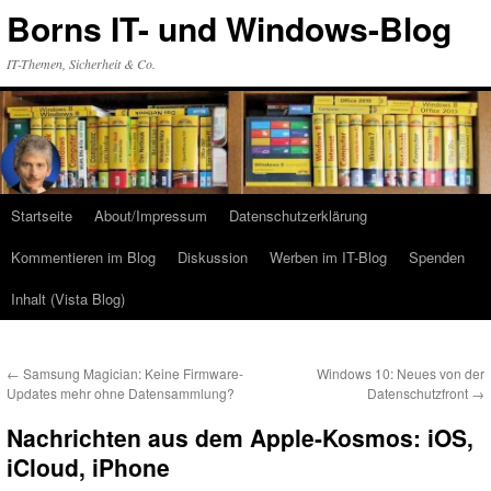
Zum
Borns IT- und Windows-Blog
Inhalt
springen
IT-Themen, Sicherheit & Co.
Startseite
About/Impressum
Datenschutzerklärung
Kommentieren im Blog
Diskussion
Werben im IT-Blog
Spenden
Inhalt (Vista Blog)
←
Samsung Magician: Keine Firmware-
Windows 10: Neues von der
Updates mehr ohne Datensammlung?
Datenschutzfront
→
Nachrichten aus dem Apple-Kosmos: iOS,
iCloud, iPhone