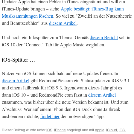
Update: Apple hat einen Fehler in iTunes eingeräumt und will ein
iTunes-Update bringen – siehe
Apple bestätigt: iTunes-Bug kann
Musiksammlungen löschen
. So viel zu "Zweifel an der Nutzertheorie
und Benutzerfehler" aus
diesem Artikel
.
Und noch ein Infosplitter zum Thema: Gemäß
diesem Bericht
soll in
iOS 10 der "Connect" Tab für Apple Music wegfallen.
iOS-Splitter …
Nutzer von iOS können sich bald auf neue Updates freuen. In
diesem Artikel
gibt RedmondPie.com ein Statusupdate zu iOS 9.3.1
und einem Jailbreak für iOS 9.3. Irgendwann dieses Jahr gibt es
dann iOS 10 – und RedmondPie.com fasst in
diesem Artikel
zusammen, was bisher über die neue Version bekannt ist. Und zum
Abschluss: Wer auf einem iPhon den iOS Dock ohne Jailbreak
ausblenden möchte,
findet hier
den notwendigen Tipp.
Dieser Beitrag wurde unter
iOS
,
iPhone
abgelegt und mit
Apple
,
iCloud
,
iOS
,