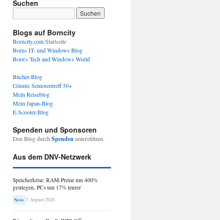
Suchen
Blogs auf Borncity
Borncity.com
Startseite
Borns IT- und Windows Blog
Born's Tech and Windows World
Bücher-Blog
Günnis Seniorentreff 50+
Mein Reiseblog
Mein Japan-Blog
E-Scooter-Blog
Spenden und Sponsoren
Den Blog durch
Spenden
unterstützen.
Aus dem DNV-Netzwerk
Speicherkrise: RAM-Preise um 400%
gestiegen, PCs um 17% teurer
7. August 2026
News