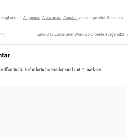
elegt und mit
Allgemein
,
Amazon.de
,
Angebot
verschlagwortet. Setze ein
017)
Zero-Day-Lücke über Word-Dokumente ausgenutzt
→
tar
*
öffentlicht.
Erforderliche Felder sind mit
markiert