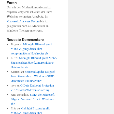
Foren
Um mir den Moderationsaufwand zu
ersparen, empfehle ich eines der unter
Websites
verlinkten Angebote. Im
Microsoft Answers-Forum
bin ich
gelegentlich noch als Moderator zu
Windows-Themen unterwegs.
Neueste Kommentare
Jürgen
zu
Midnight Blizzard greift
M365-Zugangsdaten über
kompromittierte Hotelrouter ab
KT
zu
Midnight Blizzard greift M365-
Zugangsdaten über kompromittierte
Hotelrouter ab
Klartext
zu
Scattered Spider-Mitglied
Peter Stokes durch Windows GDID
identifiziert und überführt
mvo
zu
G Data Endpoint-Protection
v15.9 stört SW-Inventarisierung
Jens Donath
zu
Stürzt der Microsoft
Edge ab Version 151.x in Windows
ab?
Fritz
zu
Midnight Blizzard greift
M365-Zugangsdaten über