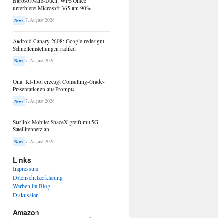
Bürosoftware-Duell: WPS Office
unterbietet Microsoft 365 um 90%
7. August 2026
News
Android Canary 2608: Google redesignt
Schnelleinstellungen radikal
7. August 2026
News
Oria: KI-Tool erzeugt Consulting-Grade-
Präsentationen aus Prompts
7. August 2026
News
Starlink Mobile: SpaceX greift mit 5G-
Satellitennetz an
7. August 2026
News
Links
Impressum
Datenschutzerklärung
Werben im Blog
Diskussion
Amazon