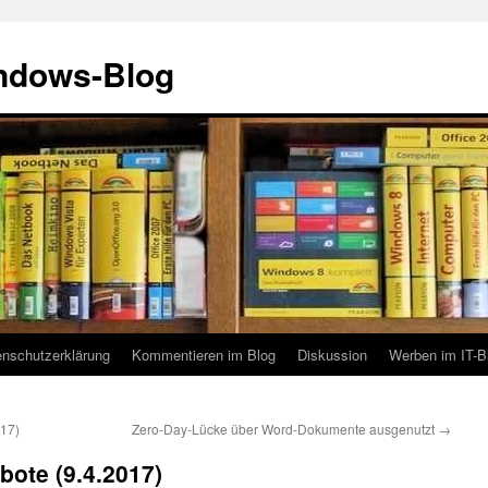
indows-Blog
enschutzerklärung
Kommentieren im Blog
Diskussion
Werben im IT-B
017)
Zero-Day-Lücke über Word-Dokumente ausgenutzt
→
ote (9.4.2017)