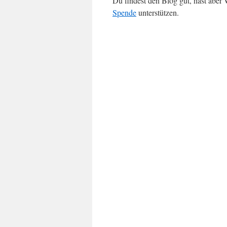
Du findest den Blog gut, hast abe
Spende
unterstützen.