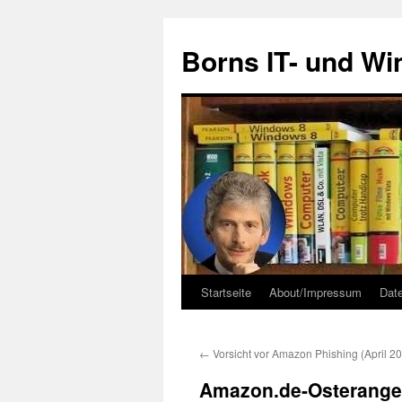
Zum
Inhalt
Borns IT- und W
springen
Startseite
About/Impressum
Dat
←
Vorsicht vor Amazon Phishing (April 2
Amazon.de-Osterangeb