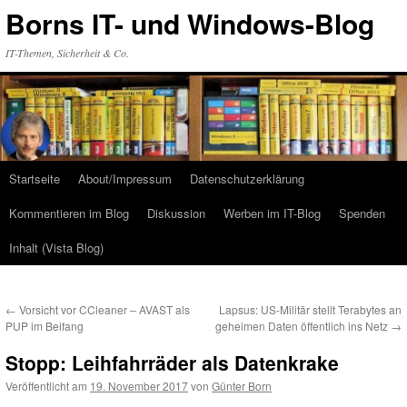
Zum
Borns IT- und Windows-Blog
Inhalt
springen
IT-Themen, Sicherheit & Co.
Startseite
About/Impressum
Datenschutzerklärung
Kommentieren im Blog
Diskussion
Werben im IT-Blog
Spenden
Inhalt (Vista Blog)
←
Vorsicht vor CCleaner – AVAST als
Lapsus: US-Militär stellt Terabytes an
PUP im Beifang
geheimen Daten öffentlich ins Netz
→
Stopp: Leihfahrräder als Datenkrake
Veröffentlicht am
19. November 2017
von
Günter Born