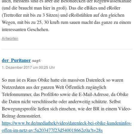
auch, meistens sind es aber die Betondecken der Regenwasserkanäle
(und die braucht man hier in groß). Das die eBikes und eRoller
(Trettroller mit bis zu 3 Sitzen) und eRollstühlen auf den gleichen
Wegen, mit bis zu 25, 30 km/h rum sauen macht das ganze zu einem
interessanten Geschehen.
Antworten
der_Puritaner
sagt:
1. Dezember 2017 um 00:25 Uhr
So nun ist es Raus Obike hatte ein massiven Datenleck so waren
Nutzerdaten aus der ganzen Welt Öffentlich zugänglich
Telefonnummer, das Profilfoto sowie die E-Mail-Adresse, da Obike
die Daten nicht verschlüsselte oder anderweitig schützte. Selbst
Bewegungsprofile ließen sich einsehen, wie der BR in einem Video-
Beitrag demonstriert.
https://www.br.de/mediathek/video/datenleck-bei-obike-kundeninfos-
offen-im-netz-av:5a203477f23d540018662c0a?t=28s