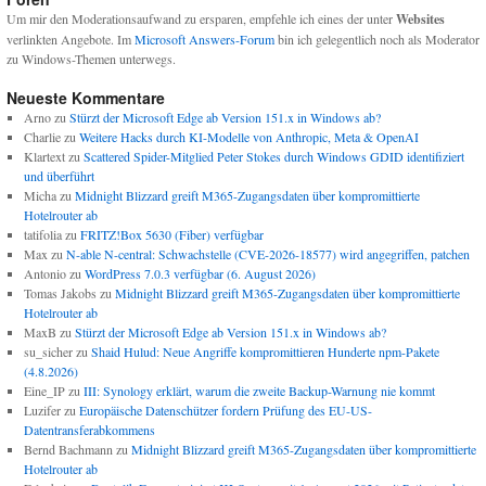
Um mir den Moderationsaufwand zu ersparen, empfehle ich eines der unter
Websites
verlinkten Angebote. Im
Microsoft Answers-Forum
bin ich gelegentlich noch als Moderator
zu Windows-Themen unterwegs.
Neueste Kommentare
Arno
zu
Stürzt der Microsoft Edge ab Version 151.x in Windows ab?
Charlie
zu
Weitere Hacks durch KI-Modelle von Anthropic, Meta & OpenAI
Klartext
zu
Scattered Spider-Mitglied Peter Stokes durch Windows GDID identifiziert
und überführt
Micha
zu
Midnight Blizzard greift M365-Zugangsdaten über kompromittierte
Hotelrouter ab
tatifolia
zu
FRITZ!Box 5630 (Fiber) verfügbar
Max
zu
N-able N-central: Schwachstelle (CVE-2026-18577) wird angegriffen, patchen
Antonio
zu
WordPress 7.0.3 verfügbar (6. August 2026)
Tomas Jakobs
zu
Midnight Blizzard greift M365-Zugangsdaten über kompromittierte
Hotelrouter ab
MaxB
zu
Stürzt der Microsoft Edge ab Version 151.x in Windows ab?
su_sicher
zu
Shaid Hulud: Neue Angriffe kompromittieren Hunderte npm-Pakete
(4.8.2026)
Eine_IP
zu
III: Synology erklärt, warum die zweite Backup-Warnung nie kommt
Luzifer
zu
Europäische Datenschützer fordern Prüfung des EU-US-
Datentransferabkommens
Bernd Bachmann
zu
Midnight Blizzard greift M365-Zugangsdaten über kompromittierte
Hotelrouter ab