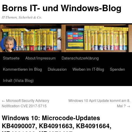
Zum
Borns IT- und Windows-Blog
Inhalt
springen
IT-Themen, Sicherheit & Co.
Startseite
About/Impressum
Datenschutzerklärung
Kommentieren im Blog
Diskussion
Werben im IT-Blog
Spenden
Inhalt (Vista Blog)
←
Microsoft Security Advisory
Windows 10 April Update kommt am 8.
Notification CVE 2017-5715
Mai ?
→
Windows 10: Microcode-Updates
KB4090007, KB4091663, KB4091664,