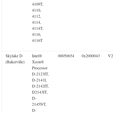
4109T,
4110,
4112,
4114,
4114T,
4116,
4116T
Skylake D
Intel®
00050654
0x2000043
V2
(Bakerville)
Xeon®
Processor
D-2123IT,
D-2141I,
D-2142IT,
D2143IT,
D-
2145NT,
D-