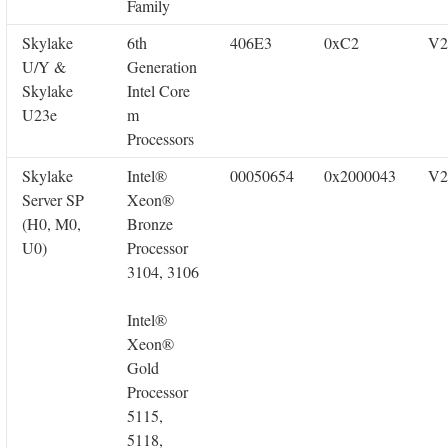
Family
Skylake
6th
406E3
0xC2
V2
U/Y &
Generation
Skylake
Intel Core
U23e
m
Processors
Skylake
Intel®
00050654
0x2000043
V2
Server SP
Xeon®
(H0, M0,
Bronze
U0)
Processor
3104, 3106
Intel®
Xeon®
Gold
Processor
5115,
5118,