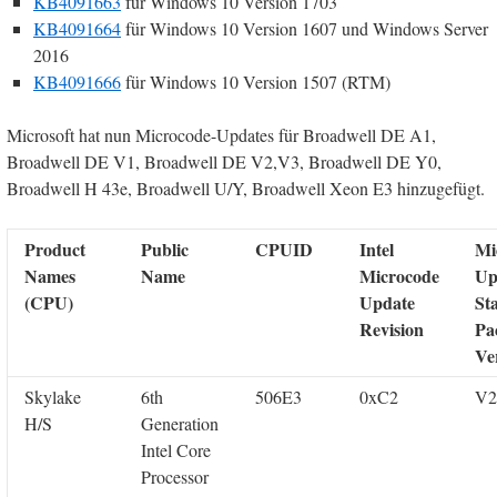
KB4091663
für Windows 10 Version 1703
KB4091664
für Windows 10 Version 1607 und Windows Server
2016
KB4091666
für Windows 10 Version 1507 (RTM)
Microsoft hat nun Microcode-Updates für Broadwell DE A1,
Broadwell DE V1, Broadwell DE V2,V3, Broadwell DE Y0,
Broadwell H 43e, Broadwell U/Y, Broadwell Xeon E3 hinzugefügt.
Product
Public
CPUID
Intel
Mi
Names
Name
Microcode
Up
(CPU)
Update
St
Revision
Pa
Ve
Skylake
6th
506E3
0xC2
V2
H/S
Generation
Intel Core
Processor