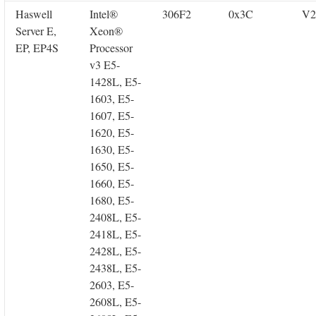
Haswell
Intel®
306F2
0x3C
V2
Server E,
Xeon®
EP, EP4S
Processor
v3 E5-
1428L, E5-
1603, E5-
1607, E5-
1620, E5-
1630, E5-
1650, E5-
1660, E5-
1680, E5-
2408L, E5-
2418L, E5-
2428L, E5-
2438L, E5-
2603, E5-
2608L, E5-