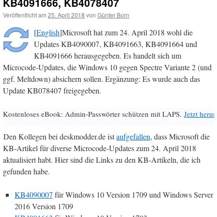
KB4091666, KB4078407
Veröffentlicht am
25. April 2018
von
Günter Born
[
English
]Microsoft hat zum 24. April 2018 wohl die
Updates KB4090007, KB4091663, KB4091664 und
KB4091666 herausgegeben. Es handelt sich um
Microcode-Updates, die Windows 10 gegen Spectre Variante 2 (und
ggf. Meltdown) absichern sollen. Ergänzung: Es wurde auch das
Update KB078407 freigegeben.
Kostenloses eBook: Admin-Passwörter schützen mit LAPS.
Jetzt herun
Den Kollegen bei deskmodder.de ist
aufgefallen
, dass Microsoft die
KB-Artikel für diverse Microcode-Updates zum 24. April 2018
aktualisiert habt. Hier sind die Links zu den KB-Artikeln, die ich
gefunden habe.
KB4090007
für Windows 10 Version 1709 und Windows Server
2016 Version 1709