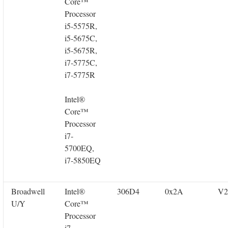
Core™
Processor
i5-5575R,
i5-5675C,
i5-5675R,
i7-5775C,
i7-5775R
Intel®
Core™
Processor
i7-
5700EQ,
i7-5850EQ
Broadwell
Intel®
306D4
0x2A
V2
U/Y
Core™
Processor
i7-