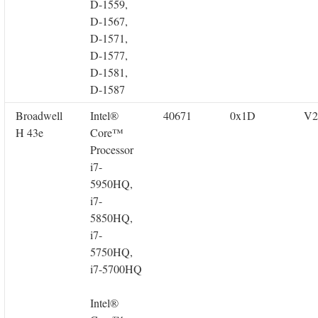
D-1559,
D-1567,
D-1571,
D-1577,
D-1581,
D-1587
Broadwell
Intel®
40671
0x1D
V2
H 43e
Core™
Processor
i7-
5950HQ,
i7-
5850HQ,
i7-
5750HQ,
i7-5700HQ
Intel®