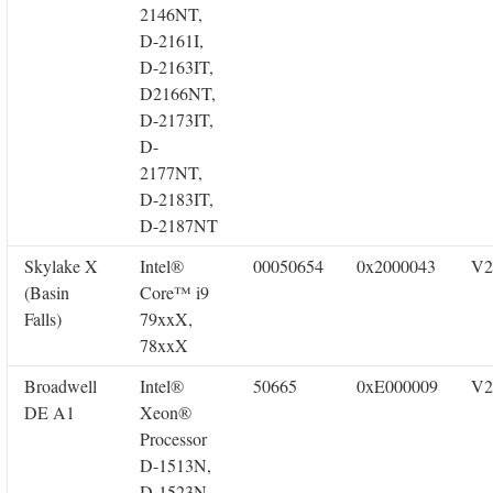
2146NT,
D-2161I,
D-2163IT,
D2166NT,
D-2173IT,
D-
2177NT,
D-2183IT,
D-2187NT
Skylake X
Intel®
00050654
0x2000043
V2
(Basin
Core™ i9
Falls)
79xxX,
78xxX
Broadwell
Intel®
50665
0xE000009
V2
DE A1
Xeon®
Processor
D-1513N,
D-1523N,