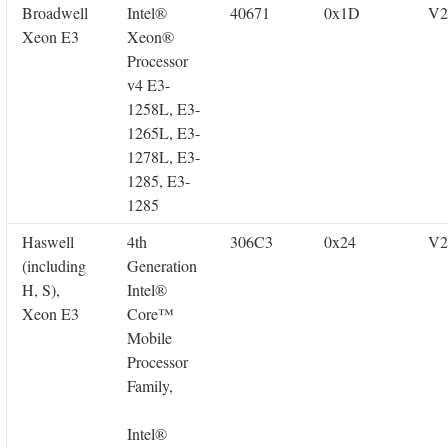
Broadwell
Intel®
40671
0x1D
V2
Xeon E3
Xeon®
Processor
v4 E3-
1258L, E3-
1265L, E3-
1278L, E3-
1285, E3-
1285
Haswell
4th
306C3
0x24
V2
(including
Generation
H, S),
Intel®
Xeon E3
Core™
Mobile
Processor
Family,
Intel®