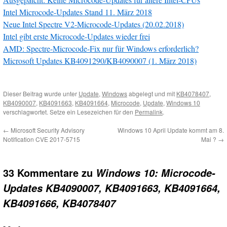
Intel Microcode-Updates Stand 11. März 2018
Neue Intel Spectre V2-Microcode-Updates (20.02.2018)
Intel gibt erste Microcode-Updates wieder frei
AMD: Spectre-Microcode-Fix nur für Windows erforderlich?
Microsoft Updates KB4091290/KB4090007 (1. März 2018)
Dieser Beitrag wurde unter
Update
,
Windows
abgelegt und mit
KB4078407
,
KB4090007
,
KB4091663
,
KB4091664
,
Microcode
,
Update
,
Windows 10
verschlagwortet. Setze ein Lesezeichen für den
Permalink
.
←
Microsoft Security Advisory
Windows 10 April Update kommt am 8.
Notification CVE 2017-5715
Mai ?
→
33 Kommentare zu
Windows 10: Microcode-
Updates KB4090007, KB4091663, KB4091664,
KB4091666, KB4078407