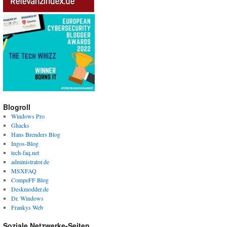
Blogroll
Windows Pro
Ghacks
Hans Brenders Blog
Ingos-Blog
tech-faq.net
administrator.de
MSXFAQ
CompeFF Blog
Deskmodder.de
Dr. Windows
Frankys Web
Soziale Netzwerke-Seiten