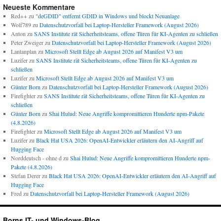
Neueste Kommentare
Red++
zu
"deGDID" entfernt GDID in Windows und blockt Neuanlage
Wolf789
zu
Datenschutzvorfall bei Laptop-Hersteller Framework (August 2026)
Anton
zu
SANS Institute rät Sicherheitsteams, offene Türen für KI-Agenten zu schließen
Peter Zweiger
zu
Datenschutzvorfall bei Laptop-Hersteller Framework (August 2026)
Lantanplan
zu
Microsoft Stellt Edge ab August 2026 auf Manifest V3 um
Luzifer
zu
SANS Institute rät Sicherheitsteams, offene Türen für KI-Agenten zu
schließen
Luzifer
zu
Microsoft Stellt Edge ab August 2026 auf Manifest V3 um
Günter Born
zu
Datenschutzvorfall bei Laptop-Hersteller Framework (August 2026)
Firefighter
zu
SANS Institute rät Sicherheitsteams, offene Türen für KI-Agenten zu
schließen
Günter Born
zu
Shai Hulud: Neue Angriffe kompromittieren Hunderte npm-Pakete
(4.8.2026)
Firefighter
zu
Microsoft Stellt Edge ab August 2026 auf Manifest V3 um
Luzifer
zu
Black Hat USA 2026: OpenAI-Entwickler erläutern den AI-Angriff auf
Hugging Face
Norddeutsch - ohne d
zu
Shai Hulud: Neue Angriffe kompromittieren Hunderte npm-
Pakete (4.8.2026)
Stefan Derer
zu
Black Hat USA 2026: OpenAI-Entwickler erläutern den AI-Angriff auf
Hugging Face
Fred
zu
Datenschutzvorfall bei Laptop-Hersteller Framework (August 2026)
Borns IT- und Windows-Blog