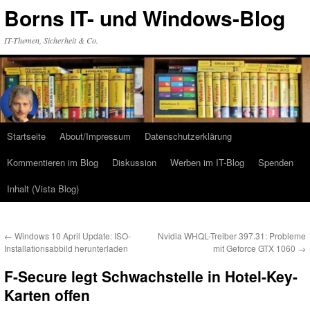
Zum
Borns IT- und Windows-Blog
Inhalt
springen
IT-Themen, Sicherheit & Co.
Startseite
About/Impressum
Datenschutzerklärung
Kommentieren im Blog
Diskussion
Werben im IT-Blog
Spenden
Inhalt (Vista Blog)
←
Windows 10 April Update: ISO-
Nvidia WHQL-Treiber 397.31: Probleme
Installationsabbild herunterladen
mit Geforce GTX 1060
→
F-Secure legt Schwachstelle in Hotel-Key-
Karten offen