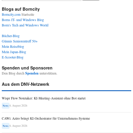
Blogs auf Borncity
Borncity.com
Startseite
Borns IT- und Windows Blog
Born's Tech and Windows World
Bücher-Blog
Günnis Seniorentreff 50+
Mein Reiseblog
Mein Japan-Blog
E-Scooter-Blog
Spenden und Sponsoren
Den Blog durch
Spenden
unterstützen.
Aus dem DNV-Netzwerk
Wispr Flow Notetaker: KI-Meeting-Assistent ohne Bot startet
6. August 2026
News
CAWi: Aziro bringt KI-Orchestrator für Unternehmens-Systeme
6. August 2026
News