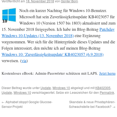
Veröffentlicht am
18. November 2018
von
Günter Born
Noch ein kurzer Nachtrag für Windows 10-Benutzer.
Microsoft hat sein Zuverlässigkeitsupdate KB4023057 für
Windows 10 (Version 1507 bis 1803) aktualisiert und zum
15. November 2018 freigegeben. Ich habe im Blog-Beitrag
Patchday
Windows 10-Updates (13. November 2018)
eine Ergänzung
vorgenommen. Wer sich für die Hintergründe dieses Updates und die
Folgen interessiert, den möchte ich auf meinen Blog-Beitrag
Windows 10: 'Zuverlässigkeitsupdate' KB4023057 (6.9.2018)
verweisen. (
via
)
Kostenloses eBook: Admin-Passwörter schützen mit LAPS.
Jetzt herun
Dieser Beitrag wurde unter
Update
,
Windows 10
abgelegt und mit
KB402305
,
Update
,
Windows 10
verschlagwortet. Setze ein Lesezeichen für den
Permalink
.
←
Alphabet stoppt Google Glucose-
Skandale & neue Privatsphären-
Sensor-Projekt
Schwachstelle bei Facebook?
→