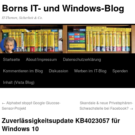
Zum
Borns IT- und Windows-Blog
Inhalt
springen
IT-Themen, Sicherheit & Co.
Startseite
About/Impressum
Datenschutzerklärung
Kommentieren im Blog
Diskussion
Werben im IT-Blog
Spenden
Inhalt (Vista Blog)
←
Alphabet stoppt Google Glucose-
Skandale & neue Privatsphären-
Sensor-Projekt
Schwachstelle bei Facebook?
→
Zuverlässigkeitsupdate KB4023057 für
Windows 10