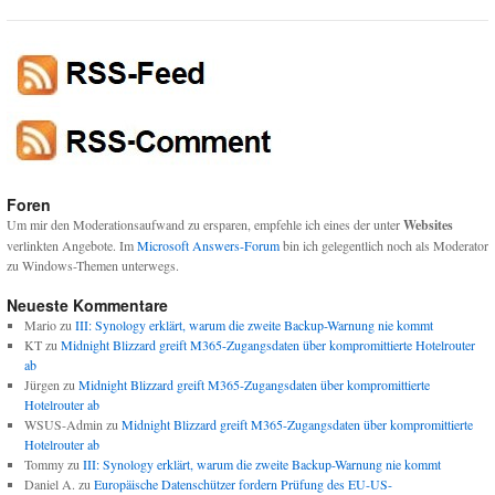
Foren
Um mir den Moderationsaufwand zu ersparen, empfehle ich eines der unter
Websites
verlinkten Angebote. Im
Microsoft Answers-Forum
bin ich gelegentlich noch als Moderator
zu Windows-Themen unterwegs.
Neueste Kommentare
Mario
zu
III: Synology erklärt, warum die zweite Backup-Warnung nie kommt
KT
zu
Midnight Blizzard greift M365-Zugangsdaten über kompromittierte Hotelrouter
ab
Jürgen
zu
Midnight Blizzard greift M365-Zugangsdaten über kompromittierte
Hotelrouter ab
WSUS-Admin
zu
Midnight Blizzard greift M365-Zugangsdaten über kompromittierte
Hotelrouter ab
Tommy
zu
III: Synology erklärt, warum die zweite Backup-Warnung nie kommt
Daniel A.
zu
Europäische Datenschützer fordern Prüfung des EU-US-