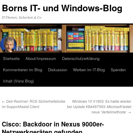
Zum
Borns IT- und Windows-Blog
Inhalt
springen
IT-Themen, Sicherheit & Co.
Startseite
About/Impressum
Datenschutzerklärung
Kommentieren im Blog
Diskussion
Werben im IT-Blog
Spenden
Inhalt (Vista Blog)
←
Dell-Rechner: RCE-Sicherheitslücke
Windows 10 V1903: Es hakte wieder
im SupportAssist Client
bei Update KB4497093–Microsoft testet
neue ‘Verteilmethode’
→
Cisco: Backdoor in Nexus 9000er-
Netzwerkgeräten gefunden