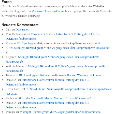
Foren
Um mir den Moderationsaufwand zu ersparen, empfehle ich eines der unter
Websites
verlinkten Angebote. Im
Microsoft Answers-Forum
bin ich gelegentlich noch als Moderator
zu Windows-Themen unterwegs.
Neueste Kommentare
C++
zu
Diskussion
Mira Bellenbaum
zu
Europäische Datenschützer fordern Prüfung des EU-US-
Datentransferabkommens
Mario
zu
III: Synology erklärt, warum die zweite Backup-Warnung nie kommt
KT
zu
Midnight Blizzard greift M365-Zugangsdaten über kompromittierte Hotelrouter
ab
Jürgen
zu
Midnight Blizzard greift M365-Zugangsdaten über kompromittierte
Hotelrouter ab
WSUS-Admin
zu
Midnight Blizzard greift M365-Zugangsdaten über kompromittierte
Hotelrouter ab
Tommy
zu
III: Synology erklärt, warum die zweite Backup-Warnung nie kommt
Daniel A.
zu
Europäische Datenschützer fordern Prüfung des EU-US-
Datentransferabkommens
Kevin Kozuszek
zu
Shaid Hulud: Neue Angriffe kompromittieren Hunderte npm-Pakete
(4.8.2026)
Steffen
zu
Stürzt der Microsoft Edge ab Version 151.x in Windows ab?
Daniel A.
zu
Europäische Datenschützer fordern Prüfung des EU-US-
Datentransferabkommens
warener
zu
Midnight Blizzard greift M365-Zugangsdaten über kompromittierte