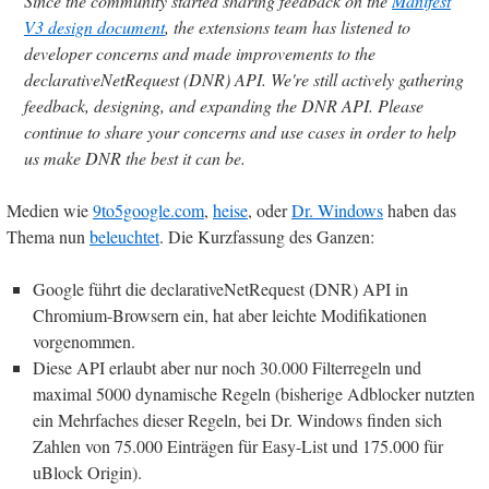
Since the community started sharing feedback on the
Manifest
V3 design document
, the extensions team has listened to
developer concerns and made improvements to the
declarativeNetRequest (DNR) API. We're still actively gathering
feedback, designing, and expanding the DNR API. Please
continue to share your concerns and use cases in order to help
us make DNR the best it can be.
Medien wie
9to5google.com
,
heise
, oder
Dr. Windows
haben das
Thema nun
beleuchtet
. Die Kurzfassung des Ganzen:
Google führt die declarativeNetRequest (DNR) API in
Chromium-Browsern ein, hat aber leichte Modifikationen
vorgenommen.
Diese API erlaubt aber nur noch 30.000 Filterregeln und
maximal 5000 dynamische Regeln (bisherige Adblocker nutzten
ein Mehrfaches dieser Regeln, bei Dr. Windows finden sich
Zahlen von 75.000 Einträgen für Easy-List und 175.000 für
uBlock Origin).