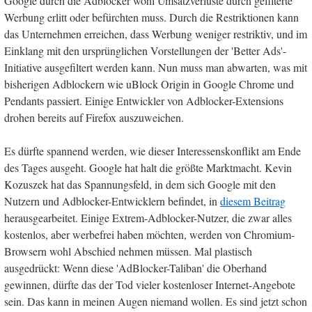
Google durch die Adblocker wohl Umsatzverluste durch gefilterte
Werbung erlitt oder befürchten muss. Durch die Restriktionen kann
das Unternehmen erreichen, dass Werbung weniger restriktiv, und im
Einklang mit den ursprünglichen Vorstellungen der 'Better Ads'-
Initiative ausgefiltert werden kann. Nun muss man abwarten, was mit
bisherigen Adblockern wie uBlock Origin in Google Chrome und
Pendants passiert. Einige Entwickler von Adblocker-Extensions
drohen bereits auf Firefox auszuweichen.
Es dürfte spannend werden, wie dieser Interessenskonflikt am Ende
des Tages ausgeht. Google hat halt die größte Marktmacht. Kevin
Kozuszek hat das Spannungsfeld, in dem sich Google mit den
Nutzern und Adblocker-Entwicklern befindet, in
diesem Beitrag
herausgearbeitet. Einige Extrem-Adblocker-Nutzer, die zwar alles
kostenlos, aber werbefrei haben möchten, werden von Chromium-
Browsern wohl Abschied nehmen müssen. Mal plastisch
ausgedrückt: Wenn diese 'AdBlocker-Taliban' die Oberhand
gewinnen, dürfte das der Tod vieler kostenloser Internet-Angebote
sein. Das kann in meinen Augen niemand wollen. Es sind jetzt schon