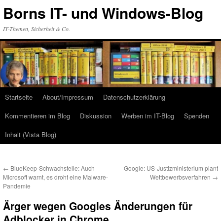
Zum
Borns IT- und Windows-Blog
Inhalt
springen
IT-Themen, Sicherheit & Co.
Startseite
About/Impressum
Datenschutzerklärung
Kommentieren im Blog
Diskussion
Werben im IT-Blog
Spenden
Inhalt (Vista Blog)
←
BlueKeep-Schwachstelle: Auch
Google: US-Justizministerium plant
Microsoft warnt, es droht eine Malware-
Wettbewerbsverfahren
→
Pandemie
Ärger wegen Googles Änderungen für
Adblocker in Chrome