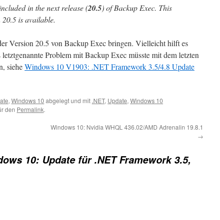
 included in the next release (
20.5
) of Backup Exec. This
 20.5 is available.
der Version 20.5 von Backup Exec bringen. Vielleicht hilft es
 letztgenannte Problem mit Backup Exec müsste mit dem letzten
n, siehe
Windows 10 V1903: .NET Framework 3.5/4.8 Update
ate
,
Windows 10
abgelegt und mit
.NET
,
Update
,
Windows 10
für den
Permalink
.
Windows 10: Nvidia WHQL 436.02/AMD Adrenalin 19.8.1
→
ows 10: Update für .NET Framework 3.5,