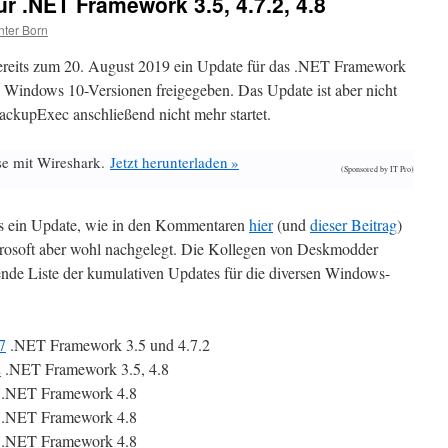
r .NET Framework 3.5, 4.7.2, 4.8
ter Born
bereits zum 20. August 2019 ein Update für das .NET Framework
rse Windows 10-Versionen freigegeben. Das Update ist aber nicht
ackupExec anschließend nicht mehr startet.
se mit Wireshark.
Jetzt herunterladen »
(Sponsored by IT Pro)
es ein Update, wie in den Kommentaren
hier
(und
dieser Beitrag
)
rosoft aber wohl nachgelegt. Die Kollegen von Deskmodder
ende Liste der kumulativen Updates für die diversen Windows-
7
.NET Framework 3.5 und 4.7.2
2
.NET Framework 3.5, 4.8
.NET Framework 4.8
.NET Framework 4.8
.NET Framework 4.8