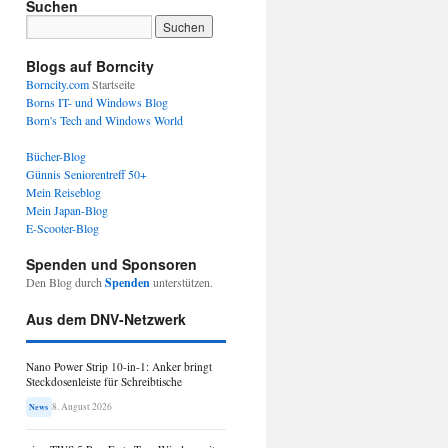
Suchen
Blogs auf Borncity
Borncity.com
Startseite
Borns IT- und Windows Blog
Born's Tech and Windows World
Bücher-Blog
Günnis Seniorentreff 50+
Mein Reiseblog
Mein Japan-Blog
E-Scooter-Blog
Spenden und Sponsoren
Den Blog durch
Spenden
unterstützen.
Aus dem DNV-Netzwerk
Nano Power Strip 10-in-1: Anker bringt
Steckdosenleiste für Schreibtische
8. August 2026
News