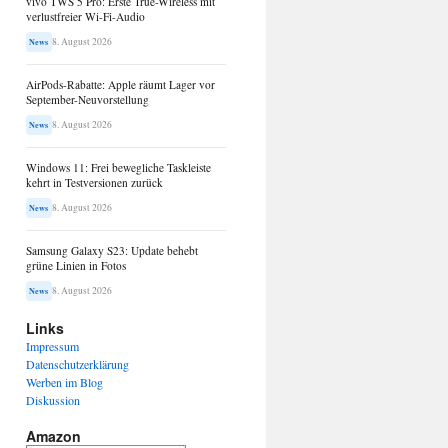
vivo TWS 5 Pro: Erste True-Wireless mit
verlustfreier Wi-Fi-Audio
8. August 2026
News
AirPods-Rabatte: Apple räumt Lager vor
September-Neuvorstellung
8. August 2026
News
Windows 11: Frei bewegliche Taskleiste
kehrt in Testversionen zurück
8. August 2026
News
Samsung Galaxy S23: Update behebt
grüne Linien in Fotos
8. August 2026
News
Links
Impressum
Datenschutzerklärung
Werben im Blog
Diskussion
Amazon