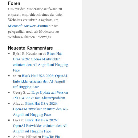
Foren
Um mir den Moderationsaufwand zu
ersparen, empfehle ich eines der unter
Websites
verlinkten Angebote. Im
Microsoft Answers-Forum
bin ich
gelegentlich noch als Moderator zu
Windows-Themen unterwegs.
Neueste Kommentare
Björn E. Kevalonen
zu
Black Hat
USA 2026: OpenAI-Entwickler
erläutern den AI-Angriff auf Hugging
Face
xx
zu
Black Hat USA 2026: OpenAI-
Entwickler erläutern den AI-Angriff
auf Hugging Face
Georg S.
zu
Edge Update auf Version
151.0.4129.72 löst Absturzproblem
Alex
zu
Black Hat USA 2026:
OpenAI-Entwickler erläutern den AI-
Angriff auf Hugging Face
Lava
zu
Black Hat USA 2026:
OpenAI-Entwickler erläutern den AI-
Angriff auf Hugging Face
Andreas Hähnel
zu
HowTo: Ein