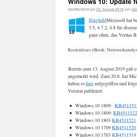
Windows 10: Update fü
Veröffentlicht am
22. August 2019
von
Gün
[
English
]Microsoft hat 
3.5, 4.7.2, 4.8 für dive
ganz ohne, das Veritas B
Kostenloses eBook: Netzwerkanaly
Bereits zum 13. August 2019 gab 
angemerkt wird. Zum 20.8. hat Mic
haben es
hier
aufgegriffen und folg
Version publiziert.
Windows 10 1809:
KB451151
Windows 10 1809:
KB451152
Windows 10 1803
KB4511521
Windows 10 1709
KB4511520
Windows 10 1703
KB4511519