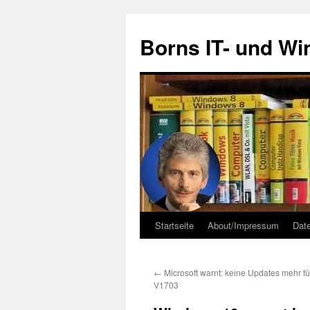
Zum
Inhalt
Borns IT- und W
springen
Startseite
About/Impressum
Dat
←
Microsoft warnt: keine Updates mehr f
V1703