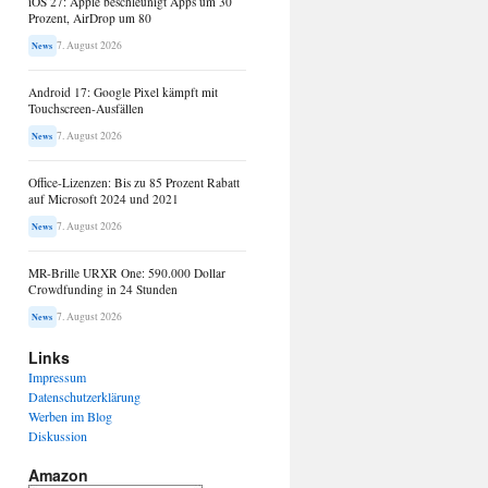
iOS 27: Apple beschleunigt Apps um 30
Prozent, AirDrop um 80
7. August 2026
News
Android 17: Google Pixel kämpft mit
Touchscreen-Ausfällen
7. August 2026
News
Office-Lizenzen: Bis zu 85 Prozent Rabatt
auf Microsoft 2024 und 2021
7. August 2026
News
MR-Brille URXR One: 590.000 Dollar
Crowdfunding in 24 Stunden
7. August 2026
News
Links
Impressum
Datenschutzerklärung
Werben im Blog
Diskussion
Amazon