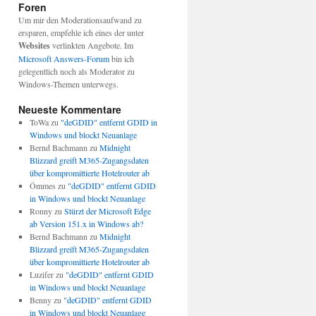
Foren
Um mir den Moderationsaufwand zu
ersparen, empfehle ich eines der unter
Websites
verlinkten Angebote. Im
Microsoft Answers-Forum
bin ich
gelegentlich noch als Moderator zu
Windows-Themen unterwegs.
Neueste Kommentare
ToWa
zu
"deGDID" entfernt GDID in
Windows und blockt Neuanlage
Bernd Bachmann
zu
Midnight
Blizzard greift M365-Zugangsdaten
über kompromittierte Hotelrouter ab
Ömmes
zu
"deGDID" entfernt GDID
in Windows und blockt Neuanlage
Ronny
zu
Stürzt der Microsoft Edge
ab Version 151.x in Windows ab?
Bernd Bachmann
zu
Midnight
Blizzard greift M365-Zugangsdaten
über kompromittierte Hotelrouter ab
Luzifer
zu
"deGDID" entfernt GDID
in Windows und blockt Neuanlage
Benny
zu
"deGDID" entfernt GDID
in Windows und blockt Neuanlage