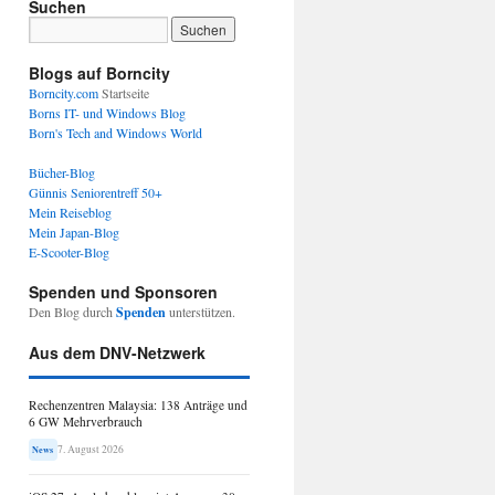
Suchen
Blogs auf Borncity
Borncity.com
Startseite
Borns IT- und Windows Blog
Born's Tech and Windows World
Bücher-Blog
Günnis Seniorentreff 50+
Mein Reiseblog
Mein Japan-Blog
E-Scooter-Blog
Spenden und Sponsoren
Den Blog durch
Spenden
unterstützen.
Aus dem DNV-Netzwerk
Rechenzentren Malaysia: 138 Anträge und
6 GW Mehrverbrauch
7. August 2026
News