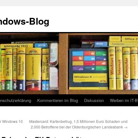
indows-Blog
enschutzerklärung
Kommentieren im Blog
Diskussion
Werben im IT-B
ür Windows 10
Mastercard: Kartenbetrug, 1,5 Millionen Euro Schaden und
2.000 Betroffene bei der Oldenburgischen Landesbank
→