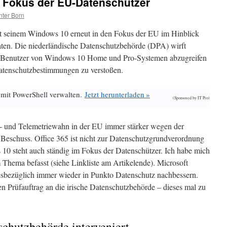
 Fokus der EU-Datenschützer
ter Born
mit seinem Windows 10 erneut in den Fokus der EU im Hinblick
aten. Die niederländische Datenschutzbehörde (DPA) wirft
er Benutzer von Windows 10 Home und Pro-Systemen abzugreifen
atenschutzbestimmungen zu verstoßen.
 mit PowerShell verwalten.
Jetzt herunterladen »
(Sponsored by IT Pro)
- und Telemetriewahn in der EU immer stärker wegen der
Beschuss. Office 365 ist nicht zur Datenschutzgrundverordnung
 steht auch ständig im Fokus der Datenschützer. Ich habe mich
m Thema befasst (siehe Linkliste am Artikelende). Microsoft
diesbezüglich immer wieder in Punkto Datenschutz nachbessern.
en Prüfauftrag an die irische Datenschutzbehörde – dieses mal zu
chutzbehörde interveniert