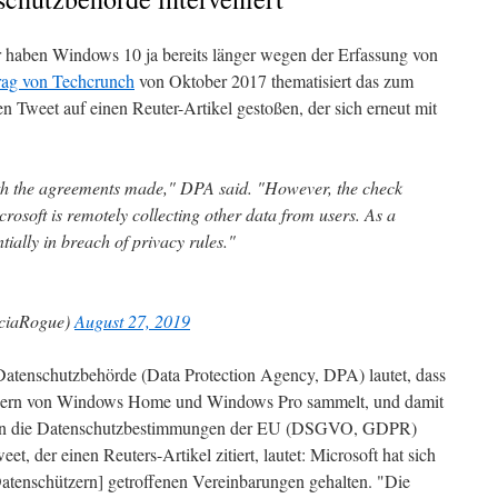
r haben Windows 10 ja bereits länger wegen der Erfassung von
rag von Techcrunch
von Oktober 2017 thematisiert das zum
en Tweet auf einen Reuter-Artikel gestoßen, der sich erneut mit
th the agreements made," DPA said. "However, the check
crosoft is remotely collecting other data from users. As a
entially in breach of privacy rules."
iciaRogue)
August 27, 2019
Datenschutzbehörde (Data Protection Agency, DPA) lautet, dass
tzern von Windows Home und Windows Pro sammelt, und damit
gen die Datenschutzbestimmungen der EU (DSGVO, GDPR)
, der einen Reuters-Artikel zitiert, lautet: Microsoft hat sich
Datenschützern] getroffenen Vereinbarungen gehalten. "Die