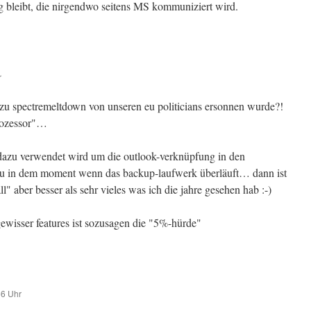
g bleibt, die nirgendwo seitens MS kommuniziert wird.
r
zu spectremeltdown von unseren eu politicians ersonnen wurde?!
prozessor"…
 dazu verwendet wird um die outlook-verknüpfung in den
au in dem moment wenn das backup-laufwerk überläuft… dann ist
all" aber besser als sehr vieles was ich die jahre gesehen hab :-)
ewisser features ist sozusagen die "5%-hürde"
56 Uhr