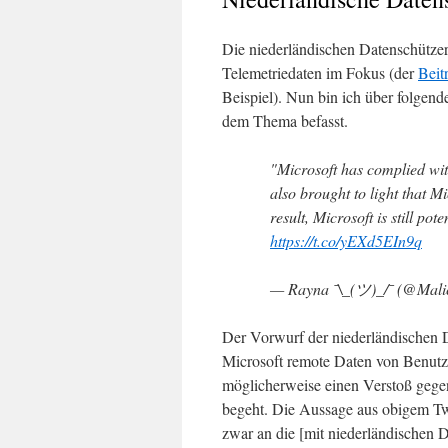
Die niederländischen Datenschütze
Telemetriedaten im Fokus (der
Beit
Beispiel). Nun bin ich über folgend
dem Thema befasst.
"Microsoft has complied wi
also brought to light that Mi
result, Microsoft is still pot
https://t.co/yEXd5EIn9q
— Rayna ¯\_(ツ)_/¯ (@Mal
Der Vorwurf der niederländischen 
Microsoft remote Daten von Benu
möglicherweise einen Verstoß ge
begeht. Die Aussage aus obigem Tweet
zwar an die [mit niederländischen 