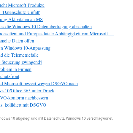
ucht Microsoft-Produkte
 'Datenschutz-Unfall'
rung Aktivitäten an MS
muss die Windows 10 Datenübertragung abschalten
esclient und Europas fatale Abhängigkeit von Microsoft …
melte Daten offen
eren Windows 10-Anpassung
 die Telemetriefalle
e-Steuerung zwingend?
roblem in Firmen
chutzfront
 und Microsoft bessert wegen DSGVO nach
ws 10/Office 365 unter Druck
SGVO-konform nachbessern
aus, kollidiert mit DSGVO
ndows 10
abgelegt und mit
Datenschutz
,
Windows 10
verschlagwortet.