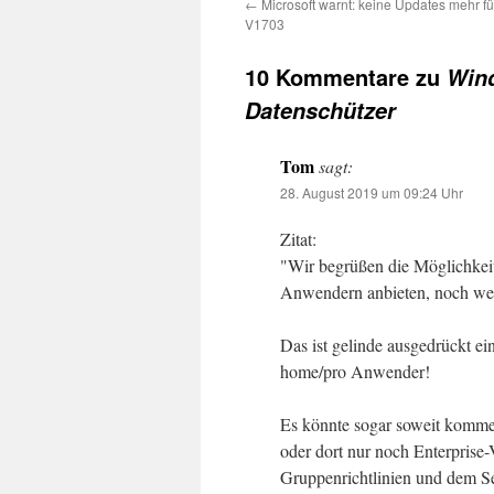
←
Microsoft warnt: keine Updates mehr f
V1703
10 Kommentare zu
Wind
Datenschützer
Tom
sagt:
28. August 2019 um 09:24 Uhr
Zitat:
"Wir begrüßen die Möglichkei
Anwendern anbieten, noch weit
Das ist gelinde ausgedrückt ein
home/pro Anwender!
Es könnte sogar soweit komme
oder dort nur noch Enterprise-
Gruppenrichtlinien und dem Se