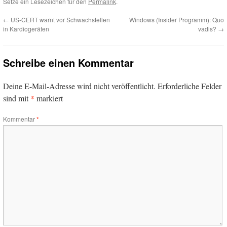
Setze ein Lesezeichen für den
Permalink
.
←
US-CERT warnt vor Schwachstellen
Windows (Insider Programm): Quo
in Kardiogeräten
vadis?
→
Schreibe einen Kommentar
Deine E-Mail-Adresse wird nicht veröffentlicht.
Erforderliche Felder
*
sind mit
markiert
Kommentar
*