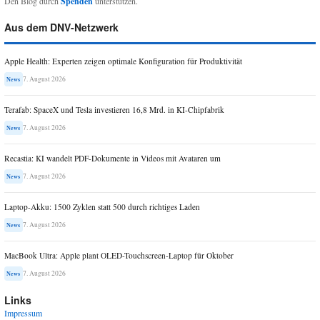
Den Blog durch
Spenden
unterstützen.
Aus dem DNV-Netzwerk
Apple Health: Experten zeigen optimale Konfiguration für Produktivität
7. August 2026
News
Terafab: SpaceX und Tesla investieren 16,8 Mrd. in KI-Chipfabrik
7. August 2026
News
Recastia: KI wandelt PDF-Dokumente in Videos mit Avataren um
7. August 2026
News
Laptop-Akku: 1500 Zyklen statt 500 durch richtiges Laden
7. August 2026
News
MacBook Ultra: Apple plant OLED-Touchscreen-Laptop für Oktober
7. August 2026
News
Links
Impressum