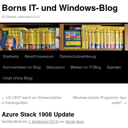
Zum
Borns IT- und Windows-Blog
Inhalt
springen
IT-Themen, Sicherheit & Co.
Startseite
About/Impressum
Datenschutzerklärung
Kommentieren im Blog
Diskussion
Werben im IT-Blog
Spenden
Inhalt (Vista Blog)
←
US-CERT warnt vor Schwachstellen
Windows (Insider Programm): Quo
in Kardiogeräten
vadis?
→
Azure Stack 1908 Update
Veröffentlicht am
1. September 2019
von
Günter Born