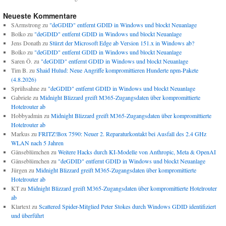
Neueste Kommentare
SArmstrong
zu
"deGDID" entfernt GDID in Windows und blockt Neuanlage
Bolko
zu
"deGDID" entfernt GDID in Windows und blockt Neuanlage
Jens Donath
zu
Stürzt der Microsoft Edge ab Version 151.x in Windows ab?
Bolko
zu
"deGDID" entfernt GDID in Windows und blockt Neuanlage
Saren Ö.
zu
"deGDID" entfernt GDID in Windows und blockt Neuanlage
Tim B.
zu
Shaid Hulud: Neue Angriffe kompromittieren Hunderte npm-Pakete
(4.8.2026)
Sprühsahne
zu
"deGDID" entfernt GDID in Windows und blockt Neuanlage
Gabriele
zu
Midnight Blizzard greift M365-Zugangsdaten über kompromittierte
Hotelrouter ab
Hobbyadmin
zu
Midnight Blizzard greift M365-Zugangsdaten über kompromittierte
Hotelrouter ab
Markus
zu
FRITZ!Box 7590: Neuer 2. Reparaturkontakt bei Ausfall des 2.4 GHz
WLAN nach 5 Jahren
Gänseblümchen
zu
Weitere Hacks durch KI-Modelle von Anthropic, Meta & OpenAI
Gänseblümchen
zu
"deGDID" entfernt GDID in Windows und blockt Neuanlage
Jürgen
zu
Midnight Blizzard greift M365-Zugangsdaten über kompromittierte
Hotelrouter ab
KT
zu
Midnight Blizzard greift M365-Zugangsdaten über kompromittierte Hotelrouter
ab
Klartext
zu
Scattered Spider-Mitglied Peter Stokes durch Windows GDID identifiziert
und überführt