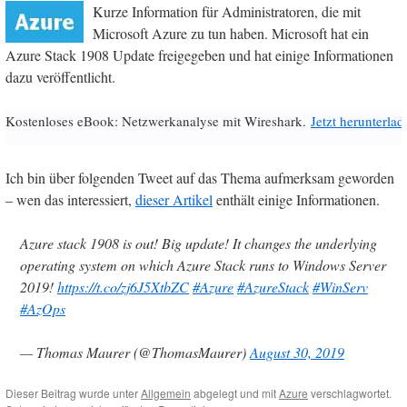
Kurze Information für Administratoren, die mit
Microsoft Azure zu tun haben. Microsoft hat ein
Azure Stack 1908 Update freigegeben und hat einige Informationen
dazu veröffentlicht.
Kostenloses eBook: Netzwerkanalyse mit Wireshark.
Jetzt herunterlad
Ich bin über folgenden Tweet auf das Thema aufmerksam geworden
– wen das interessiert,
dieser Artikel
enthält einige Informationen.
Azure stack 1908 is out! Big update! It changes the underlying
operating system on which Azure Stack runs to Windows Server
2019!
https://t.co/zj6J5XtbZC
#Azure
#AzureStack
#WinServ
#AzOps
— Thomas Maurer (@ThomasMaurer)
August 30, 2019
Dieser Beitrag wurde unter
Allgemein
abgelegt und mit
Azure
verschlagwortet.