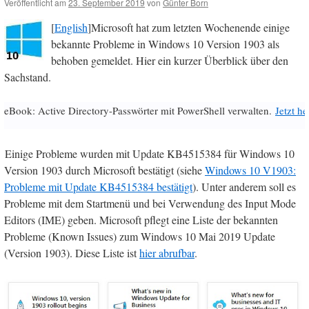
Veröffentlicht am
23. September 2019
von
Günter Born
[
English
]Microsoft hat zum letzten Wochenende einige
bekannte Probleme in Windows 10 Version 1903 als
behoben gemeldet. Hier ein kurzer Überblick über den
Sachstand.
eBook: Active Directory-Passwörter mit PowerShell verwalten.
Jetzt h
Einige Probleme wurden mit Update KB4515384 für Windows 10
Version 1903 durch Microsoft bestätigt (siehe
Windows 10 V1903:
Probleme mit Update KB4515384 bestätigt
). Unter anderem soll es
Probleme mit dem Startmenü und bei Verwendung des Input Mode
Editors (IME) geben. Microsoft pflegt eine Liste der bekannten
Probleme (Known Issues) zum Windows 10 Mai 2019 Update
(Version 1903). Diese Liste ist
hier abrufbar
.