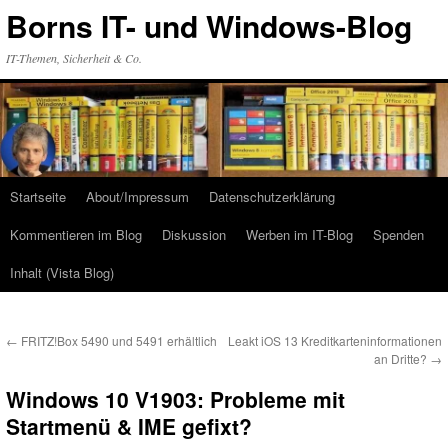
Zum
Borns IT- und Windows-Blog
Inhalt
springen
IT-Themen, Sicherheit & Co.
Startseite
About/Impressum
Datenschutzerklärung
Kommentieren im Blog
Diskussion
Werben im IT-Blog
Spenden
Inhalt (Vista Blog)
←
FRITZ!Box 5490 und 5491 erhältlich
Leakt iOS 13 Kreditkarteninformationen
an Dritte?
→
Windows 10 V1903: Probleme mit
Startmenü & IME gefixt?