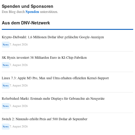
Spenden und Sponsoren
Den Blog durch
Spenden
unterstützen.
Aus dem DNV-Netzwerk
Krypto-Diebstahl: 1,6 Millionen Dollar über gefälschte Google-Anzeigen
7. August 2026
News
SK Hynix investiert 38 Milliarden Euro in KI-Chip-Fabriken
7. August 2026
News
Linux 7.3: Apple M3 Pro, Max und Ultra erhalten offiziellen Kernel-Support
7. August 2026
News
Refurbished-Markt: Erstmals mehr Displays für Gebrauchte als Neugeräte
7. August 2026
News
Switch 2: Nintendo erhöht Preis auf 500 Dollar ab September
7. August 2026
News