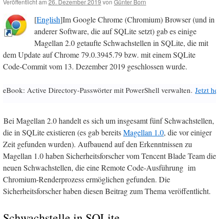
Veröffentlicht am
26. Dezember 2019
von
Günter Born
[
English
]Im Google Chrome (Chromium) Browser (und in
anderer Software, die auf SQLite setzt) gab es einige
Magellan 2.0 getaufte Schwachstellen in SQLite, die mit
dem Update auf Chrome 79.0.3945.79 bzw. mit einem SQLite
Code-Commit vom 13. Dezember 2019 geschlossen wurde.
eBook: Active Directory-Passwörter mit PowerShell verwalten.
Jetzt h
Bei Magellan 2.0 handelt es sich um insgesamt fünf Schwachstellen,
die in SQLite existieren (es gab bereits
Magellan 1.0
, die vor einiger
Zeit gefunden wurden). Aufbauend auf den Erkenntnissen zu
Magellan 1.0 haben Sicherheitsforscher vom Tencent Blade Team die
neuen Schwachstellen, die eine Remote Code-Ausführung im
Chromium-Renderprozess ermöglichen gefunden. Die
Sicherheitsforscher haben diesen Beitrag zum Thema veröffentlicht.
Schwachstelle in SQLite