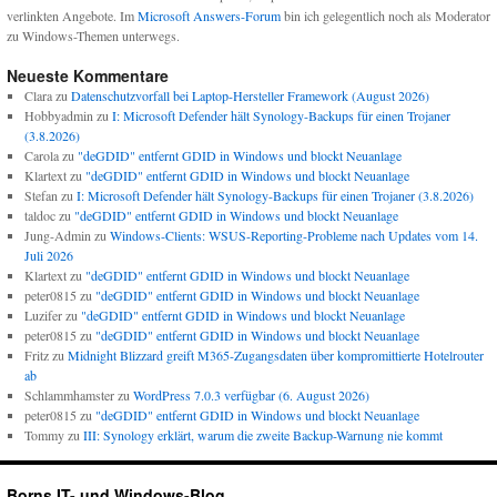
verlinkten Angebote. Im
Microsoft Answers-Forum
bin ich gelegentlich noch als Moderator
zu Windows-Themen unterwegs.
Neueste Kommentare
Clara
zu
Datenschutzvorfall bei Laptop-Hersteller Framework (August 2026)
Hobbyadmin
zu
I: Microsoft Defender hält Synology-Backups für einen Trojaner
(3.8.2026)
Carola
zu
"deGDID" entfernt GDID in Windows und blockt Neuanlage
Klartext
zu
"deGDID" entfernt GDID in Windows und blockt Neuanlage
Stefan
zu
I: Microsoft Defender hält Synology-Backups für einen Trojaner (3.8.2026)
taldoc
zu
"deGDID" entfernt GDID in Windows und blockt Neuanlage
Jung-Admin
zu
Windows-Clients: WSUS-Reporting-Probleme nach Updates vom 14.
Juli 2026
Klartext
zu
"deGDID" entfernt GDID in Windows und blockt Neuanlage
peter0815
zu
"deGDID" entfernt GDID in Windows und blockt Neuanlage
Luzifer
zu
"deGDID" entfernt GDID in Windows und blockt Neuanlage
peter0815
zu
"deGDID" entfernt GDID in Windows und blockt Neuanlage
Fritz
zu
Midnight Blizzard greift M365-Zugangsdaten über kompromittierte Hotelrouter
ab
Schlammhamster
zu
WordPress 7.0.3 verfügbar (6. August 2026)
peter0815
zu
"deGDID" entfernt GDID in Windows und blockt Neuanlage
Tommy
zu
III: Synology erklärt, warum die zweite Backup-Warnung nie kommt
Borns IT- und Windows-Blog