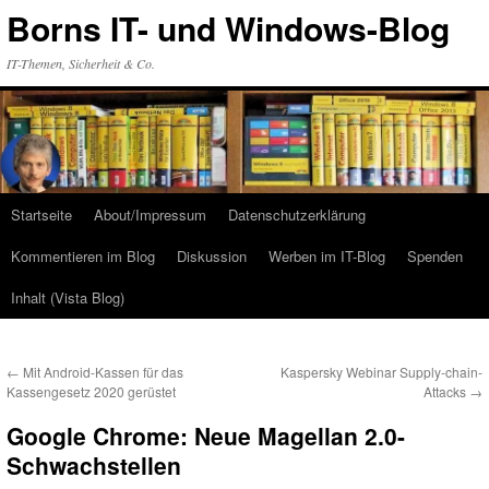
Zum
Borns IT- und Windows-Blog
Inhalt
springen
IT-Themen, Sicherheit & Co.
Startseite
About/Impressum
Datenschutzerklärung
Kommentieren im Blog
Diskussion
Werben im IT-Blog
Spenden
Inhalt (Vista Blog)
←
Mit Android-Kassen für das
Kaspersky Webinar Supply-chain-
Kassengesetz 2020 gerüstet
Attacks
→
Google Chrome: Neue Magellan 2.0-
Schwachstellen