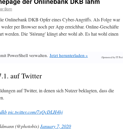
omepage der Onlinebank DKB lahm
er Born
e Onlinebank DKB Opfer eines Cyber-Angriffs. Als Folge war
 weder per Browser noch per App erreichbar. Online-Geschäfte
t werden. Die 'Störung' klingt aber wohl ab. Es hat wohl einen
 mit PowerShell verwalten.
Jetzt herunterladen »
(Sponsored by IT Pro)
1. auf Twitter
dungen auf Twitter, in denen sich Nutzer beklagten, dass die
en.
dkb
pic.twitter.com/7xQcDLH4hj
/ Tobias Feldmann (@photobix)
January 7, 2020