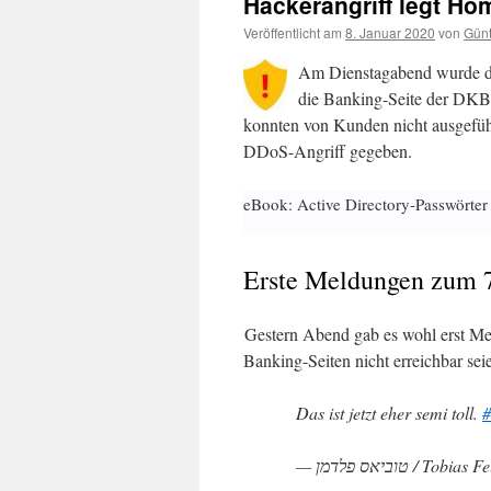
Hackerangriff legt H
Veröffentlicht am
8. Januar 2020
von
Günt
Am Dienstagabend wurde di
die Banking-Seite der DKB
konnten von Kunden nicht ausgeführ
DDoS-Angriff gegeben.
eBook: Active Directory-Passwörter
Erste Meldungen zum 7.
Gestern Abend gab es wohl erst Mel
Banking-Seiten nicht erreichbar sei
Das ist jetzt eher semi toll.
#
— טוביאס פלדמן 