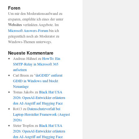
Foren
Um mir den Moderationsaufwand zu
ersparen, empfehle ich eines der unter
Websites
verlinkten Angebote. Im
Microsoft Answers-Forum
bin ich
gelegentlich noch als Moderator zu
Windows-Themen unterwegs.
Neueste Kommentare
Andreas Hähnel
zu
HowTo: Ein
SMTP-Relay in Microsoft 365
aufsetzen
Carl Breen
zu
"deGDID" entfernt
GDID in Windows und blockt
Neuanlage
Tomas Jakobs
zu
Black Hat USA
2026: OpenAI-Entwickler erläutern
den AI-Angriff auf Hugging Face
Rot13
zu
Datenschutzvorfall bei
Laptop-Hersteller Framework (August
2026)
Steter Tropfen
zu
Black Hat USA
2026: OpenAI-Entwickler erläutern
den AI-Angriff auf Hugging Face