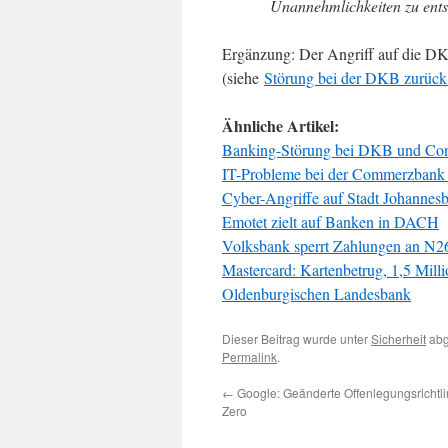
Unannehmlichkeiten zu ents
Ergänzung: Der Angriff auf die DKB
(siehe
Störung bei der DKB zurück
Ähnliche Artikel:
Banking-Störung bei DKB und C
IT-Probleme bei der Commerzbank 
Cyber-Angriffe auf Stadt Johannes
Emotet zielt auf Banken in DACH
Volksbank sperrt Zahlungen an N2
Mastercard: Kartenbetrug, 1,5 Mill
Oldenburgischen Landesbank
Dieser Beitrag wurde unter
Sicherheit
abg
Permalink
.
←
Google: Geänderte Offenlegungsrichtlin
Zero