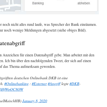
er noch nicht alles rund laufe, was Sprecher der Bank einräumen.
ur noch wenige Meldungen abgesetzt (siehe obiges Bild).
atenabgriff
in Anzeichen für einen Datenabgriff gebe. Man arbeitet mit den
. Ich bin über den nachfolgenden Tweet, der sich auf einen
, auf das Thema aufmerksam geworden.
eitgrößten deutschen Onlinebank DKB ist eine
ch.
#Onlinebanking
:
#Externer
#Angriff
legte
#DKB
-
.co/jHfWpOC8OW
haelMaischHB)
January 8, 2020