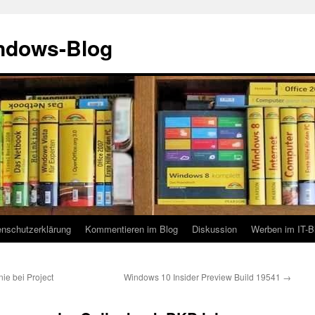
indows-Blog
enschutzerklärung
Kommentieren im Blog
Diskussion
Werben im IT-B
ie bei Project
Windows 10 Insider Preview Build 19541
→