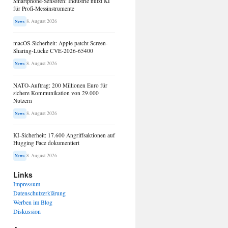
Smartphone-Sensoren: Industrie nutzt KI
für Profi-Messinstrumente
8. August 2026
News
macOS-Sicherheit: Apple patcht Screen-
Sharing-Lücke CVE-2026-65400
8. August 2026
News
NATO-Auftrag: 200 Millionen Euro für
sichere Kommunikation von 29.000
Nutzern
8. August 2026
News
KI-Sicherheit: 17.600 Angriffsaktionen auf
Hugging Face dokumentiert
8. August 2026
News
Links
Impressum
Datenschutzerklärung
Werben im Blog
Diskussion