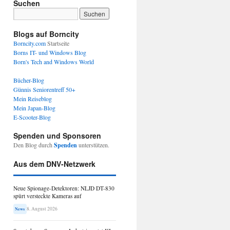
Suchen
Blogs auf Borncity
Borncity.com
Startseite
Borns IT- und Windows Blog
Born's Tech and Windows World
Bücher-Blog
Günnis Seniorentreff 50+
Mein Reiseblog
Mein Japan-Blog
E-Scooter-Blog
Spenden und Sponsoren
Den Blog durch
Spenden
unterstützen.
Aus dem DNV-Netzwerk
Neue Spionage-Detektoren: NLJD DT-830
spürt versteckte Kameras auf
8. August 2026
News