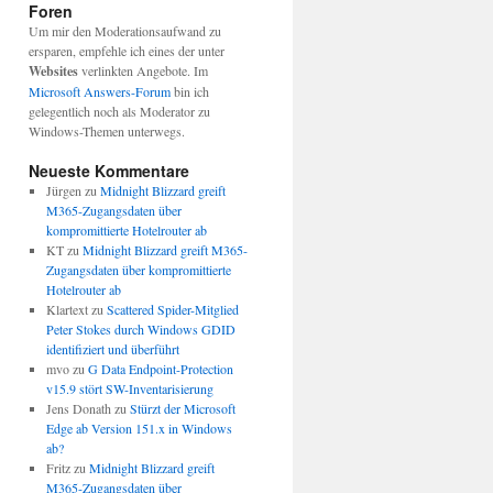
Foren
Um mir den Moderationsaufwand zu
ersparen, empfehle ich eines der unter
Websites
verlinkten Angebote. Im
Microsoft Answers-Forum
bin ich
gelegentlich noch als Moderator zu
Windows-Themen unterwegs.
Neueste Kommentare
Jürgen
zu
Midnight Blizzard greift
M365-Zugangsdaten über
kompromittierte Hotelrouter ab
KT
zu
Midnight Blizzard greift M365-
Zugangsdaten über kompromittierte
Hotelrouter ab
Klartext
zu
Scattered Spider-Mitglied
Peter Stokes durch Windows GDID
identifiziert und überführt
mvo
zu
G Data Endpoint-Protection
v15.9 stört SW-Inventarisierung
Jens Donath
zu
Stürzt der Microsoft
Edge ab Version 151.x in Windows
ab?
Fritz
zu
Midnight Blizzard greift
M365-Zugangsdaten über