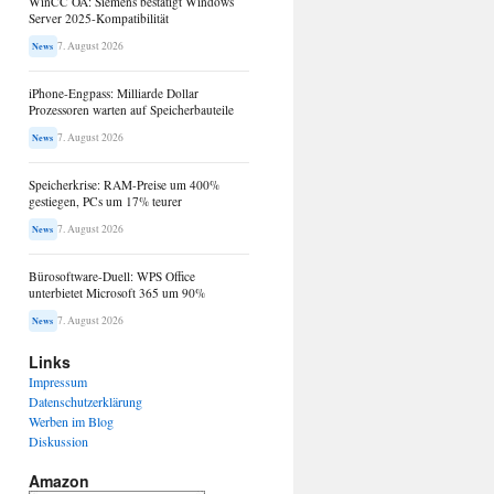
WinCC OA: Siemens bestätigt Windows
Server 2025-Kompatibilität
7. August 2026
News
iPhone-Engpass: Milliarde Dollar
Prozessoren warten auf Speicherbauteile
7. August 2026
News
Speicherkrise: RAM-Preise um 400%
gestiegen, PCs um 17% teurer
7. August 2026
News
Bürosoftware-Duell: WPS Office
unterbietet Microsoft 365 um 90%
7. August 2026
News
Links
Impressum
Datenschutzerklärung
Werben im Blog
Diskussion
Amazon