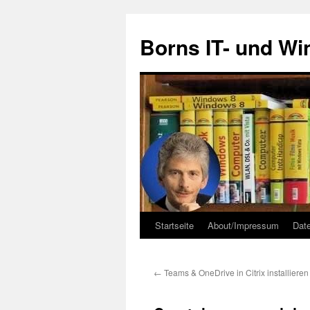
Zum
Inhalt
Borns IT- und W
springen
Startseite
About/Impressum
Dat
←
Teams & OneDrive in Citrix installieren