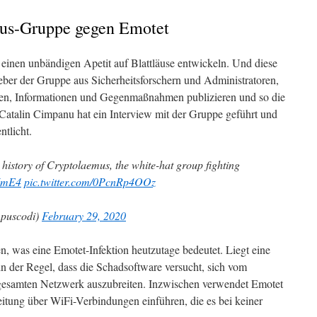
us-Gruppe gegen Emotet
 einen unbändigen Apetit auf Blattläuse entwickeln. Und diese
ber der Gruppe aus Sicherheitsforschern und Administratoren,
gen, Informationen und Gegenmaßnahmen publizieren und so die
atalin Cimpanu hat ein Interview mit der Gruppe geführt und
ntlicht.
 history of Cryptolaemus, the white-hat group fighting
1VmE4
pic.twitter.com/0PcnRp4OOz
puscodi)
February 29, 2020
n, was eine Emotet-Infektion heutzutage bedeutet. Liegt eine
 in der Regel, dass die Schadsoftware versucht, sich vom
m gesamten Netzwerk auszubreiten. Inzwischen verwendet Emotet
itung über WiFi-Verbindungen einführen, die es bei keiner