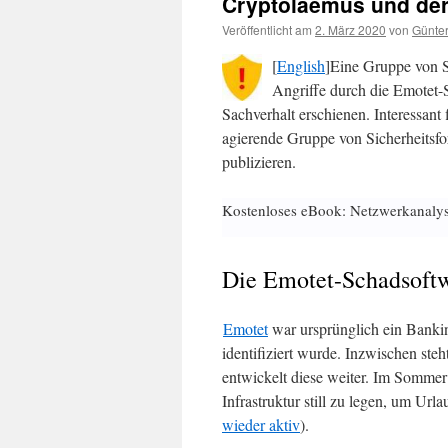
Cryptolaemus und de
Veröffentlicht am
2. März 2020
von
Günter
[
English
]Eine Gruppe von Si
Angriffe durch die Emotet-S
Sachverhalt erschienen. Interessan
agierende Gruppe von Sicherheitsfo
publizieren.
Kostenloses eBook: Netzwerkanaly
Die Emotet-Schadsoft
Emotet
war ursprünglich ein Bankin
identifiziert wurde. Inzwischen ste
entwickelt diese weiter. Im Sommer 
Infrastruktur still zu legen, um Ur
wieder aktiv
).