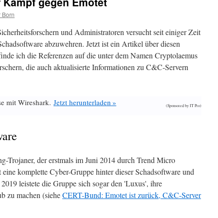
r Kampf gegen Emotet
 Born
cherheitsforschern und Administratoren versucht seit einiger Zeit
chadsoftware abzuwehren. Jetzt ist ein Artikel über diesen
t finde ich die Referenzen auf die unter dem Namen Cryptolaemus
rschern, die auch aktualisierte Informationen zu C&C-Servern
se mit Wireshark.
Jetzt herunterladen »
(Sponsored by IT Pro)
ware
g-Trojaner, der erstmals im Juni 2014 durch Trend Micro
ht eine komplette Cyber-Gruppe hinter dieser Schadsoftware und
2019 leistete die Gruppe sich sogar den 'Luxus', ihre
laub zu machen (siehe
CERT-Bund: Emotet ist zurück, C&C-Server