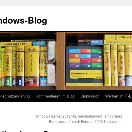
indows-Blog
enschutzerklärung
Kommentieren im Blog
Diskussion
Werben im IT-B
Windows Server 2012/R2/Terminalserver: Temporäres
Benutzerprofil nach Februar 2020-Updates
→