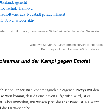
Oberlandesgericht
 Hochschule Hannover
adsoftware aus–Neustadt gerade infiziert
C-Server wieder aktiv
elegt und mit
Emotet
,
Ransomware
,
Sicherheit
verschlagwortet. Setze ein
Windows Server 2012/R2/Terminalserver: Temporäres
Benutzerprofil nach Februar 2020-Updates
→
olaemus und der Kampf gegen Emotet
ch schon länger, man könnte täglich die eigenen Proxys mit den
s so weit kommt, dass da eine davon aufgerufen wird, ist es
t. Aber immerhin, wir wissen jetzt, dass es "Ivan" ist. Na warte,
uf die Darts-Scheibe…