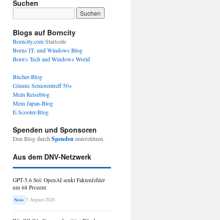
Suchen
Blogs auf Borncity
Borncity.com
Startseite
Borns IT- und Windows Blog
Born's Tech and Windows World
Bücher-Blog
Günnis Seniorentreff 50+
Mein Reiseblog
Mein Japan-Blog
E-Scooter-Blog
Spenden und Sponsoren
Den Blog durch
Spenden
unterstützen.
Aus dem DNV-Netzwerk
GPT-5.6 Sol: OpenAI senkt Faktenfehler
um 68 Prozent
7. August 2026
News