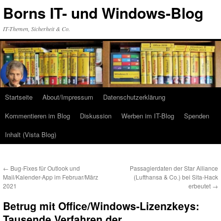
Zum
Borns IT- und Windows-Blog
Inhalt
springen
IT-Themen, Sicherheit & Co.
Startseite
About/Impressum
Datenschutzerklärung
Kommentieren im Blog
Diskussion
Werben im IT-Blog
Spenden
Inhalt (Vista Blog)
←
Bug-Fixes für Outlook und
Passagierdaten der Star Alliance
Mail/Kalender-App im Februar/März
(Lufthansa & Co.) bei Sita-Hack
2021
erbeutet
→
Betrug mit Office/Windows-Lizenzkeys:
Tausende Verfahren der