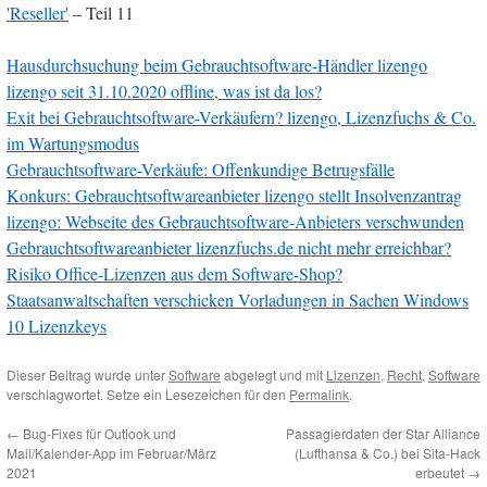
'Reseller'
– Teil 11
Hausdurchsuchung beim Gebrauchtsoftware-Händler lizengo
lizengo seit 31.10.2020 offline, was ist da los?
Exit bei Gebrauchtsoftware-Verkäufern? lizengo, Lizenzfuchs & Co.
im Wartungsmodus
Gebrauchtsoftware-Verkäufe: Offenkundige Betrugsfälle
Konkurs: Gebrauchtsoftwareanbieter lizengo stellt Insolvenzantrag
lizengo: Webseite des Gebrauchtsoftware-Anbieters verschwunden
Gebrauchtsoftwareanbieter lizenzfuchs.de nicht mehr erreichbar?
Risiko Office-Lizenzen aus dem Software-Shop?
Staatsanwaltschaften verschicken Vorladungen in Sachen Windows
10 Lizenzkeys
Dieser Beitrag wurde unter
Software
abgelegt und mit
Lizenzen
,
Recht
,
Software
verschlagwortet. Setze ein Lesezeichen für den
Permalink
.
←
Bug-Fixes für Outlook und
Passagierdaten der Star Alliance
Mail/Kalender-App im Februar/März
(Lufthansa & Co.) bei Sita-Hack
2021
erbeutet
→