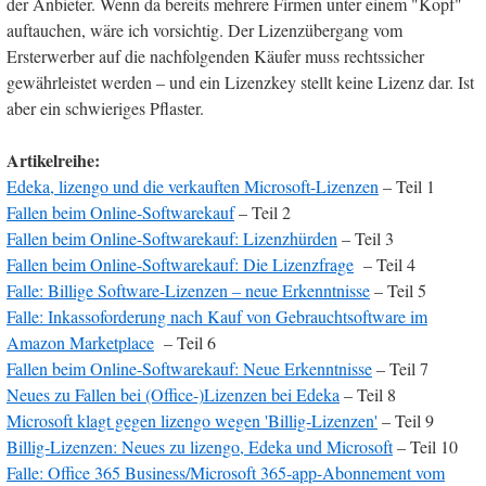
der Anbieter. Wenn da bereits mehrere Firmen unter einem "Kopf"
auftauchen, wäre ich vorsichtig. Der Lizenzübergang vom
Ersterwerber auf die nachfolgenden Käufer muss rechtssicher
gewährleistet werden – und ein Lizenzkey stellt keine Lizenz dar. Ist
aber ein schwieriges Pflaster.
Artikelreihe:
Edeka, lizengo und die verkauften Microsoft-Lizenzen
– Teil 1
Fallen beim Online-Softwarekauf
– Teil 2
Fallen beim Online-Softwarekauf: Lizenzhürden
– Teil 3
Fallen beim Online-Softwarekauf: Die Lizenzfrage
– Teil 4
Falle: Billige Software-Lizenzen – neue Erkenntnisse
– Teil 5
Falle: Inkassoforderung nach Kauf von Gebrauchtsoftware im
Amazon Marketplace
– Teil 6
Fallen beim Online-Softwarekauf: Neue Erkenntnisse
– Teil 7
Neues zu Fallen bei (Office-)Lizenzen bei Edeka
– Teil 8
Microsoft klagt gegen lizengo wegen 'Billig-Lizenzen'
– Teil 9
Billig-Lizenzen: Neues zu lizengo, Edeka und Microsoft
– Teil 10
Falle: Office 365 Business/Microsoft 365-app-Abonnement vom