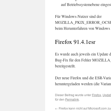
auf Betriebssystemebene einges
Für Windows-Nutzer sind der
MOZILLA_PKIX_ERROR_OCSP_R
beim Herunterfahren von Windows si
Firefox 91.4.1esr
Es wurde auch jeweils ein Update d
Bug-Fix für den Fehler MO
bereitgestellt.
Der neue Firefox und die ESR-Var
heruntergeladen werden (die Variant
Dieser Beitrag wurde unter
Firefox
,
Updat
für den
Permalink
.
←
Firefox kann nicht auf Microsoft.com zu