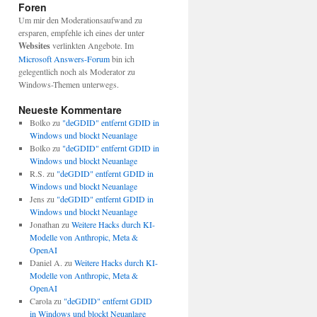
Foren
Um mir den Moderationsaufwand zu
ersparen, empfehle ich eines der unter
Websites
verlinkten Angebote. Im
Microsoft Answers-Forum
bin ich
gelegentlich noch als Moderator zu
Windows-Themen unterwegs.
Neueste Kommentare
Bolko
zu
"deGDID" entfernt GDID in
Windows und blockt Neuanlage
Bolko
zu
"deGDID" entfernt GDID in
Windows und blockt Neuanlage
R.S.
zu
"deGDID" entfernt GDID in
Windows und blockt Neuanlage
Jens
zu
"deGDID" entfernt GDID in
Windows und blockt Neuanlage
Jonathan
zu
Weitere Hacks durch KI-
Modelle von Anthropic, Meta &
OpenAI
Daniel A.
zu
Weitere Hacks durch KI-
Modelle von Anthropic, Meta &
OpenAI
Carola
zu
"deGDID" entfernt GDID
in Windows und blockt Neuanlage