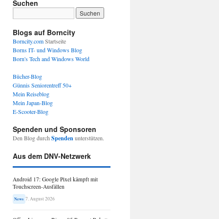
Suchen
Blogs auf Borncity
Borncity.com
Startseite
Borns IT- und Windows Blog
Born's Tech and Windows World
Bücher-Blog
Günnis Seniorentreff 50+
Mein Reiseblog
Mein Japan-Blog
E-Scooter-Blog
Spenden und Sponsoren
Den Blog durch
Spenden
unterstützen.
Aus dem DNV-Netzwerk
Android 17: Google Pixel kämpft mit
Touchscreen-Ausfällen
7. August 2026
News