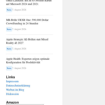
Office-Lizenzen: Bis zu 85 Prozent Rabatt
auf Microsoft 2024 und 2021
7. August 2026
News
MR-Brille URXR One: 590.000 Dollar
Crowdfunding in 24 Stunden
7. August 2026
News
Apple-Strategie: KI-Brillen statt Mixed
Reality ab 2027
7. August 2026
News
Apple Health: Experten zeigen optimale
Konfiguration für Produktivität
7. August 2026
News
Links
Impressum
Datenschutzerklärung
Werben im Blog
Diskussion
Amazon