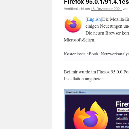
Firefox 95.0.1/91.4.1es
Veröffentlicht am
16. Dezember 2021
von
[
English
]Die Mozilla-E
einigen Neuerungen und 
Die neuen Browser korri
Microsoft-Seiten.
Kostenloses eBook: Netzwerkanaly
Bei mir wurde im Firefox 95.0.0 Po
Installation angeboten.