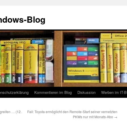
indows-Blog
enschutzerklärung
Kommentieren im Blog
Diskussion
Werben im IT-B
greifen … (12.
Fail: Toyota ermöglicht den Remote-Start seiner vernetzten
PKWs nur mit Monats-Abo
→