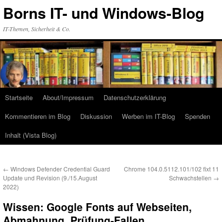
Zum
Borns IT- und Windows-Blog
Inhalt
springen
IT-Themen, Sicherheit & Co.
Startseite
About/Impressum
Datenschutzerklärung
Kommentieren im Blog
Diskussion
Werben im IT-Blog
Spenden
Inhalt (Vista Blog)
←
Windows Defender Credential Guard
Chrome 104.0.5112.101/102 fixt 11
Update und Revision (9./15.August
Schwachstellen
→
2022)
Wissen: Google Fonts auf Webseiten,
Abmahnung, Prüfung-Fallen