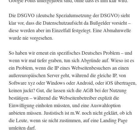
Google Fonts untergejubelt sind, ohne dass es ihm klar wird.
Die DSGVO (deutsche Spezialumsetzung der DSGVO) sieht
klar vor, dass die Datenschutzaufsicht da Bußgelder vorsieht –
diese werden aber im Einzelfall festgelegt. Eine Abmahnwelle
wurde nie vorgesehen.
So haben wir erneut ein spezifisches Deutsches Problem – und
wenn wir mal tiefer graben, tun sich Abgründe auf. Wieso ist es
ein Problem, wenn die IP eines Webseitenbesuchers an einen
außereuropäischen Server geht, während die gleiche IP, von
Software xyz oder Windows oder Android, oder iOS übertragen,
keinen juckt? Gut, die lassen sich die AGB bei der Nutzung
bestätigen – während die Webseitenbetreiber explizit die
Einwilligung einholen müssten, und eine Auswahloption
anbieten müssen. Justistisch ist m.W. noch nicht geklärt, ob ich
die Leute, wenn sie nicht zustimmen, auf eine Landing Page
umleiten darf.