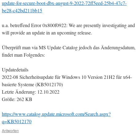
update-for-secure-boot-dbx-august-9-2022-72ff5eed-25b4-47c7-
be28-c42bd211bb15
u.a. betreffend Error 0x800f0922: We are presently investigating and
will provide an update in an upcoming release.
Überprüft man via MS Update Catalog jedoch das Änderungsdatum,
findet man Folgendes:
Updatedetails
2022-08 Sicherheitsupdate für Windows 10 Version 21H2 für x64-
basierte Systeme (KB5012170)
Letzte Änderung: 12.10.2022
Größe: 262 KB
https://www.catalog.update.microsoft.com/Search.aspx?
q=KB5012170
Antworten