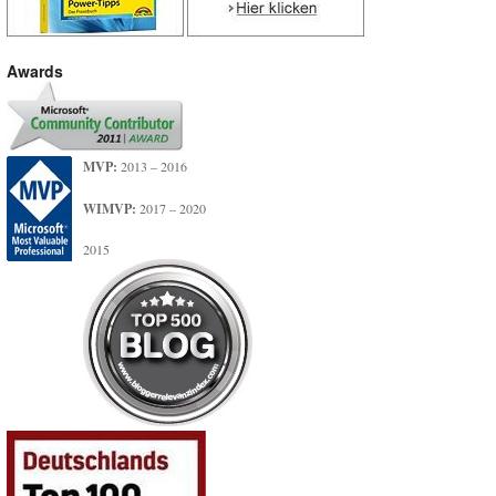
Awards
MVP:
2013 – 2016
WIMVP:
2017 – 2020
2015