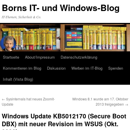
Zum
Borns IT- und Windows-Blog
Inhalt
springen
IT-Themen, Sicherheit & Co.
Startseite
About/Impressum
Datenschutzerklärung
Kommentieren im Blog
Diskussion
Werben im IT-Blog
Spenden
Inhalt (Vista Blog)
←
Sysinternals hat neues Zoomit-
Windows 8.1 wurde am 17. Oktober
Update
2013 freigegeben
→
Windows Update KB5012170 (Secure Boot
DBX) mit neuer Revision im WSUS (Okt.