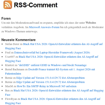
Foren
Um mir den Moderationsaufwand zu ersparen, empfehle ich eines der unter
Websites
verlinkten Angebote. Im
Microsoft Answers-Forum
bin ich gelegentlich noch als Moderator
zu Windows-Themen unterwegs.
Neueste Kommentare
Stefan Derer
zu
Black Hat USA 2026: OpenAI-Entwickler erläutern den AI-Angriff auf
Hugging Face
Fred
zu
Datenschutzvorfall bei Laptop-Hersteller Framework (August 2026)
User007
zu
Black Hat USA 2026: OpenAI-Entwickler erläutern den AI-Angriff auf
Hugging Face
Klartext
zu
"deGDID" entfernt GDID in Windows und blockt Neuanlage
Bernd Bachmann
zu
Doctolib France trainiert KI-System seit 1. August 2026 mit
Patientendaten
Bernie
zu
Edge Update auf Version 151.0.4129.72 löst Absturzproblem
Bernie
zu
Edge Update auf Version 151.0.4129.72 löst Absturzproblem
MaxM
zu
HowTo: Ein SMTP-Relay in Microsoft 365 aufsetzen
Ben
zu
Black Hat USA 2026: OpenAI-Entwickler erläutern den AI-Angriff auf Hugging
Face
FlowRyan
zu
Black Hat USA 2026: OpenAI-Entwickler erläutern den AI-Angriff auf
Hugging Face